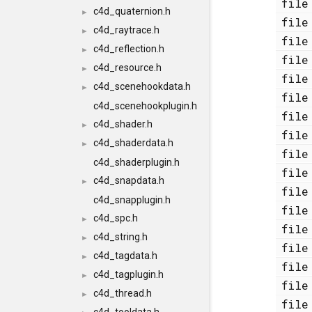
fi
c4d_quaternion.h
►
fi
c4d_raytrace.h
►
fi
c4d_reflection.h
►
fi
c4d_resource.h
►
fi
c4d_scenehookdata.h
►
fi
c4d_scenehookplugin.h
fi
c4d_shader.h
►
fi
c4d_shaderdata.h
►
fi
c4d_shaderplugin.h
fi
c4d_snapdata.h
►
fi
c4d_snapplugin.h
fi
c4d_spc.h
►
fi
c4d_string.h
►
fi
c4d_tagdata.h
►
fi
c4d_tagplugin.h
►
fi
c4d_thread.h
►
fi