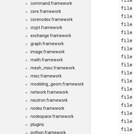
command.framework
►
fi
core.framework
►
fi
corenodes.framework
►
fi
crypt.framework
►
fi
exchange.framework
►
fi
graph.framework
►
fi
image.framework
►
fi
math.framework
►
fi
mesh_misc.framework
►
fi
misc.framework
►
fi
modeling_geom.framework
►
fi
network.framework
►
fi
neutron.framework
►
fi
nodes.framework
►
fi
nodespace.framework
►
fi
plugins
►
fi
python.framework
►