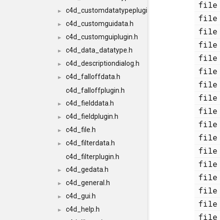
fi
c4d_customdatatypeplugin.h
►
fi
c4d_customguidata.h
►
fi
c4d_customguiplugin.h
►
fi
c4d_data_datatype.h
►
fi
c4d_descriptiondialog.h
►
fi
c4d_falloffdata.h
►
fi
c4d_falloffplugin.h
fi
c4d_fielddata.h
►
fi
c4d_fieldplugin.h
►
fi
c4d_file.h
►
fi
c4d_filterdata.h
►
fi
c4d_filterplugin.h
fi
c4d_gedata.h
►
fi
c4d_general.h
►
fi
c4d_gui.h
►
fi
c4d_help.h
►
fi