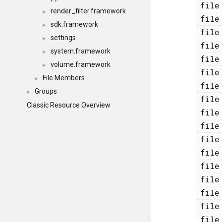
fi
render_filter.framework
►
fi
sdk.framework
►
fi
settings
►
fi
system.framework
►
fi
volume.framework
►
fi
File Members
►
fi
Groups
►
fi
Classic Resource Overview
fi
fi
fi
fi
fi
fi
fi
fi
fi