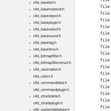
c4d_baselist.h
►
fi
c4d_basematerial.h
►
fi
c4d_baseobject.h
►
fi
c4d_baseplugin.h
►
fi
c4d_baseselect.h
►
fi
c4d_basesound.h
►
fi
c4d_basetag.h
►
fi
c4d_basetime.h
►
fi
c4d_bitmapfilter.h
►
fi
c4d_bitmapfilterstruct.h
►
fi
c4d_canimation.h
►
fi
c4d_colors.h
fi
c4d_commanddata.h
►
fi
c4d_commandplugin.h
fi
c4d_ctrackdata.h
►
fi
c4d_ctrackplugin.h
fi
c4d_customdatatype.h
►