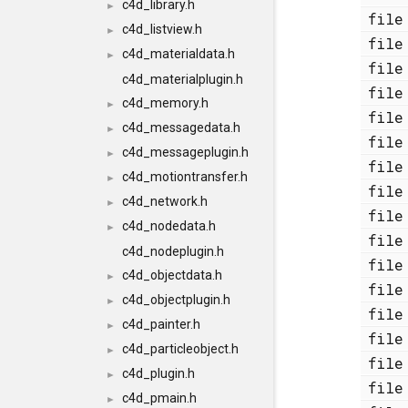
c4d_library.h
►
fi
c4d_listview.h
►
fi
c4d_materialdata.h
►
fi
c4d_materialplugin.h
fi
c4d_memory.h
►
fi
c4d_messagedata.h
►
fi
c4d_messageplugin.h
►
fi
c4d_motiontransfer.h
►
fi
c4d_network.h
►
fi
c4d_nodedata.h
►
fi
c4d_nodeplugin.h
fi
c4d_objectdata.h
►
fi
c4d_objectplugin.h
►
fi
c4d_painter.h
►
fi
c4d_particleobject.h
►
fi
c4d_plugin.h
►
fi
c4d_pmain.h
►