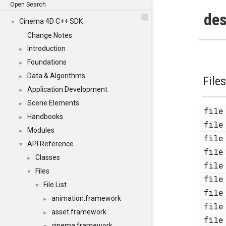
Open Search
des
Cinema 4D C++ SDK
▼
Change Notes
Introduction
►
Foundations
►
Data & Algorithms
►
File
Application Development
►
Scene Elements
►
fi
Handbooks
►
fi
Modules
►
fi
API Reference
▼
fi
Classes
►
fi
Files
▼
fi
File List
▼
fi
animation.framework
►
fi
asset.framework
►
fi
cinema.framework