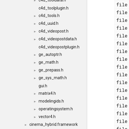
c4d_tooldata.h
►
fi
c4d_toolplugin.h
fi
c4d_tools.h
►
fi
c4d_uuid.h
►
fi
c4d_videopost.h
►
fi
c4d_videopostdata.h
►
fi
c4d_videopostplugin.h
fi
ge_autoptr.h
►
fi
ge_math.h
►
fi
ge_prepass.h
►
fi
ge_sys_math.h
►
fi
gui.h
fi
matrix4.h
►
fi
modelingids.h
►
fi
operatingsystem.h
►
fi
vector4.h
►
fi
cinema_hybrid.framework
►
fi