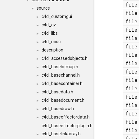
▼
fi
source
▼
fi
c4d_customgui
►
fi
c4d_gv
►
fi
c4d_libs
►
fi
c4d_misc
►
fi
description
►
fi
c4d_accessedobjects.h
►
fi
c4d_basebitmap.h
►
fi
c4d_basechannel.h
►
fi
c4d_basecontainer.h
►
fi
c4d_basedata.h
►
fi
c4d_basedocument.h
►
fi
c4d_basedraw.h
►
fi
c4d_baseeffectordata.h
►
fi
c4d_baseeffectorplugin.h
fi
c4d_baselinkarray.h
►
fi