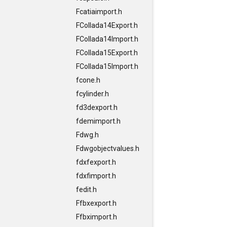
Fcatiaimport.h
FCollada14Export.h
FCollada14Import.h
FCollada15Export.h
FCollada15Import.h
fcone.h
fcylinder.h
fd3dexport.h
fdemimport.h
Fdwg.h
Fdwgobjectvalues.h
fdxfexport.h
fdxfimport.h
fedit.h
Ffbxexport.h
Ffbximport.h