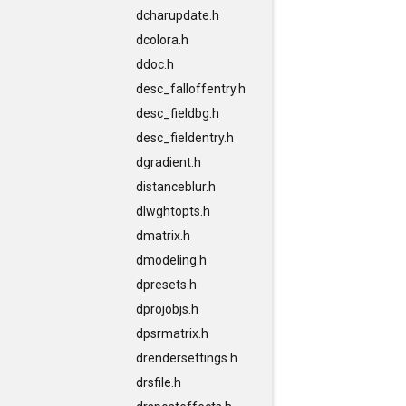
dcharupdate.h
dcolora.h
ddoc.h
desc_falloffentry.h
desc_fieldbg.h
desc_fieldentry.h
dgradient.h
distanceblur.h
dlwghtopts.h
dmatrix.h
dmodeling.h
dpresets.h
dprojobjs.h
dpsrmatrix.h
drendersettings.h
drsfile.h