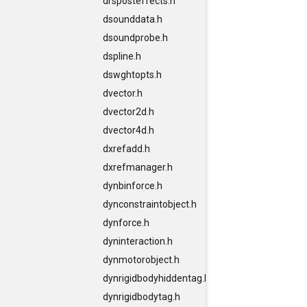
drsposteffects.h
dsounddata.h
dsoundprobe.h
dspline.h
dswghtopts.h
dvector.h
dvector2d.h
dvector4d.h
dxrefadd.h
dxrefmanager.h
dynbinforce.h
dynconstraintobject.h
dynforce.h
dyninteraction.h
dynmotorobject.h
dynrigidbodyhiddentag.h
dynrigidbodytag.h