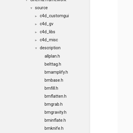
▼
source
▼
c4d_customgui
►
c4d_gv
►
c4d_libs
►
c4d_misc
►
description
▼
allplan.h
belttag.h
bmamplify.h
bmbase.h
bmfill.h
bmflatten.h
bmgrab.h
bmgravity.h
bminflate.h
bmknife.h