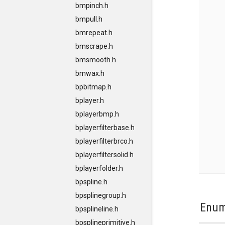
bmpinch.h
bmpull.h
bmrepeat.h
bmscrape.h
bmsmooth.h
bmwax.h
bpbitmap.h
bplayer.h
bplayerbmp.h
bplayerfilterbase.h
bplayerfilterbrco.h
bplayerfiltersolid.h
bplayerfolder.h
bpspline.h
bpsplinegroup.h
Enum
bpsplineline.h
bpsplineprimitive.h