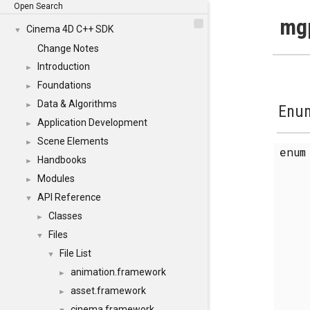
Open Search
mgp
Cinema 4D C++ SDK
▼
Change Notes
Introduction
►
Foundations
►
Data & Algorithms
►
Enum
Application Development
►
Scene Elements
►
enu
Handbooks
►
Modules
►
API Reference
▼
Classes
►
Files
▼
File List
▼
animation.framework
►
asset.framework
►
cinema.framework