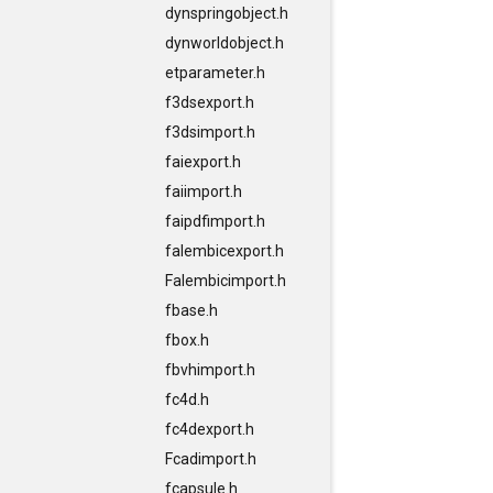
dynspringobject.h
dynworldobject.h
etparameter.h
f3dsexport.h
f3dsimport.h
faiexport.h
faiimport.h
faipdfimport.h
falembicexport.h
Falembicimport.h
fbase.h
fbox.h
fbvhimport.h
fc4d.h
fc4dexport.h
Fcadimport.h
fcapsule.h