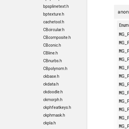
bpsplinetext.h
anon
bptexture.h
cachetool.h
Enum
CBcircular.h
MG_
CBcomposite.h
MG_
CBconic.h
MG_
CBline.h
MG_
CBnurbs.h
MG_
CBpolynom.h
MG_
ckbase.h
MG_
ckdata.h
MG_
ckdoodle.h
ckmorph.h
MG_
ckphfeatkeys.h
MG_
ckphmask.h
MG_
ckpla.h
MG_