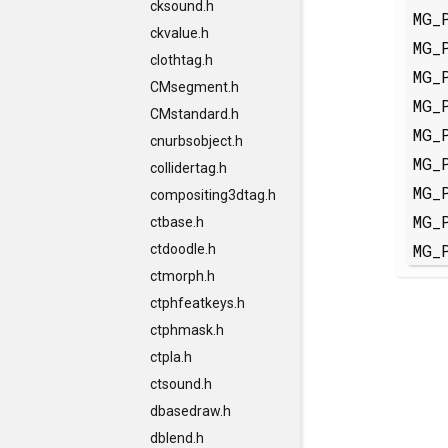
cksound.h
MG_
ckvalue.h
MG_
clothtag.h
MG_
CMsegment.h
MG_
CMstandard.h
MG_
cnurbsobject.h
MG_
collidertag.h
MG_
compositing3dtag.h
MG_
ctbase.h
MG_
ctdoodle.h
ctmorph.h
ctphfeatkeys.h
ctphmask.h
ctpla.h
ctsound.h
dbasedraw.h
dblend.h