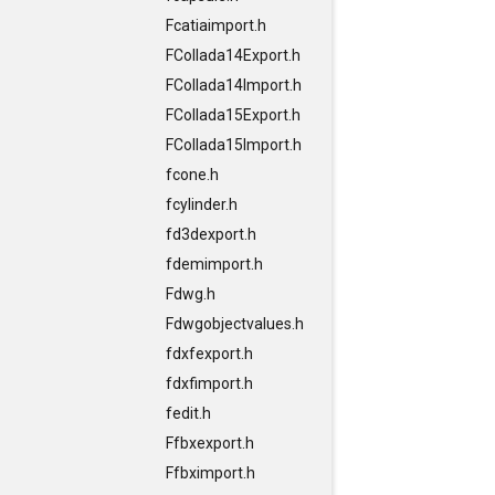
Fcatiaimport.h
FCollada14Export.h
FCollada14Import.h
FCollada15Export.h
FCollada15Import.h
fcone.h
fcylinder.h
fd3dexport.h
fdemimport.h
Fdwg.h
Fdwgobjectvalues.h
fdxfexport.h
fdxfimport.h
fedit.h
Ffbxexport.h
Ffbximport.h