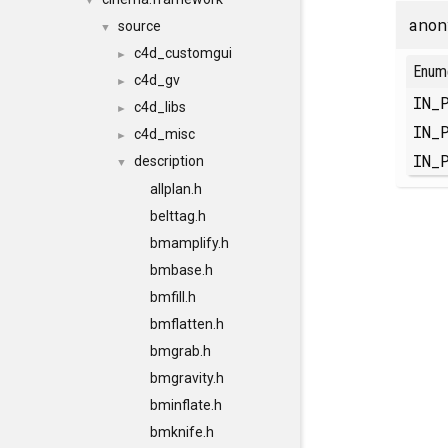
▼
anon
source
▼
c4d_customgui
►
Enum
c4d_gv
►
IN_
c4d_libs
►
IN_
c4d_misc
►
IN_
description
▼
allplan.h
belttag.h
bmamplify.h
bmbase.h
bmfill.h
bmflatten.h
bmgrab.h
bmgravity.h
bminflate.h
bmknife.h