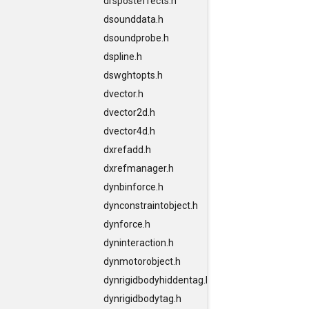
drsposteffects.h
dsounddata.h
dsoundprobe.h
dspline.h
dswghtopts.h
dvector.h
dvector2d.h
dvector4d.h
dxrefadd.h
dxrefmanager.h
dynbinforce.h
dynconstraintobject.h
dynforce.h
dyninteraction.h
dynmotorobject.h
dynrigidbodyhiddentag.h
dynrigidbodytag.h