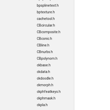
bpsplinetext.h
bptexture.h
cachetool.h
CBcircular.h
CBcomposite.h
CBconic.h
CBline.h
CBnurbs.h
CBpolynom.h
ckbase.h
ckdata.h
ckdoodle.h
ckmorph.h
ckphfeatkeys.h
ckphmask.h
ckpla.h