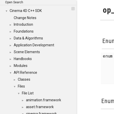
Open Search
op_
Cinema 4D C++ SDK
▼
Change Notes
Introduction
►
Foundations
►
Data & Algorithms
►
Enum
Application Development
►
Scene Elements
►
enu
Handbooks
►
Modules
►
API Reference
▼
Classes
►
Files
▼
File List
▼
Enum
animation.framework
►
asset.framework
►
cinema.framework