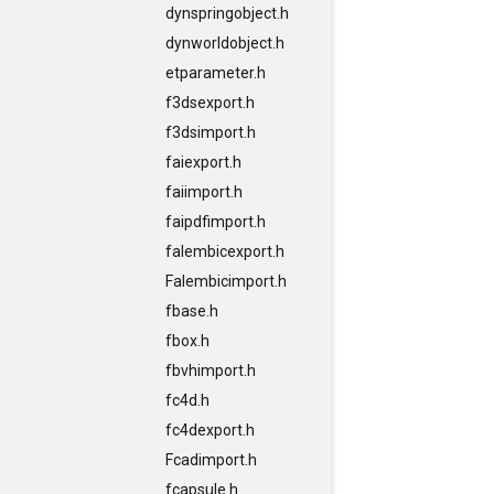
dynspringobject.h
dynworldobject.h
etparameter.h
f3dsexport.h
f3dsimport.h
faiexport.h
faiimport.h
faipdfimport.h
falembicexport.h
Falembicimport.h
fbase.h
fbox.h
fbvhimport.h
fc4d.h
fc4dexport.h
Fcadimport.h
fcapsule.h