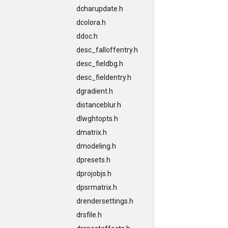
dcharupdate.h
dcolora.h
ddoc.h
desc_falloffentry.h
desc_fieldbg.h
desc_fieldentry.h
dgradient.h
distanceblur.h
dlwghtopts.h
dmatrix.h
dmodeling.h
dpresets.h
dprojobjs.h
dpsrmatrix.h
drendersettings.h
drsfile.h