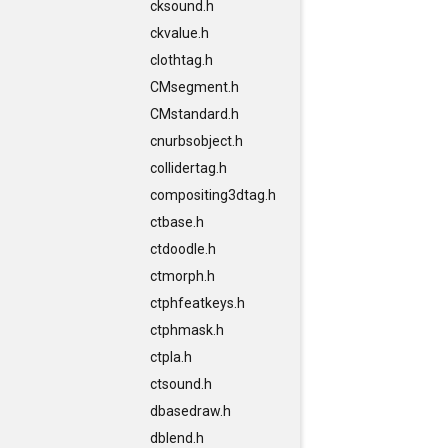
cksound.h
ckvalue.h
clothtag.h
CMsegment.h
CMstandard.h
cnurbsobject.h
collidertag.h
compositing3dtag.h
ctbase.h
ctdoodle.h
ctmorph.h
ctphfeatkeys.h
ctphmask.h
ctpla.h
ctsound.h
dbasedraw.h
dblend.h