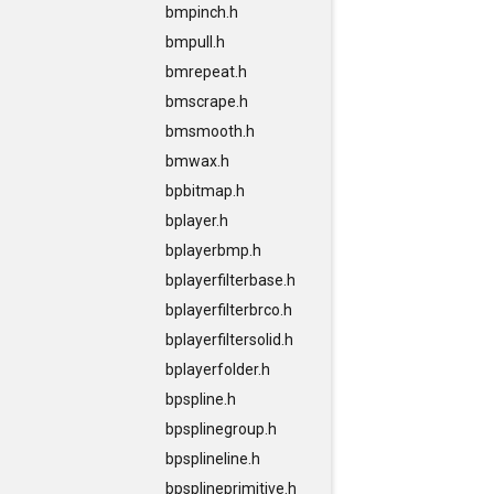
bmpinch.h
bmpull.h
bmrepeat.h
bmscrape.h
bmsmooth.h
bmwax.h
bpbitmap.h
bplayer.h
bplayerbmp.h
bplayerfilterbase.h
bplayerfilterbrco.h
bplayerfiltersolid.h
bplayerfolder.h
bpspline.h
bpsplinegroup.h
bpsplineline.h
bpsplineprimitive.h