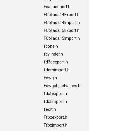
Fcatiaimport.h
FCollada14Export.h
FCollada14Import.h
FCollada15Export.h
FCollada15Import.h
fcone.h
fcylinder.h
fd3dexport.h
fdemimport.h
Fdwg.h
Fdwgobjectvalues.h
fdxfexport.h
fdxfimport.h
fedit.h
Ffbxexport.h
Ffbximport.h