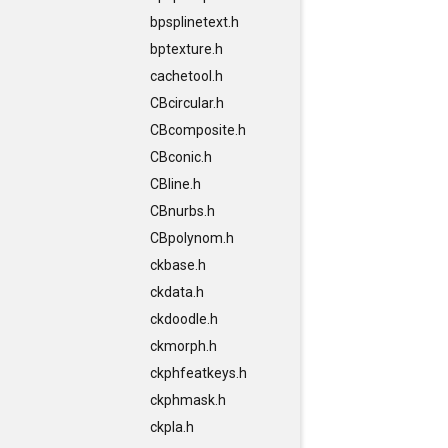
bpsplinetext.h
bptexture.h
cachetool.h
CBcircular.h
CBcomposite.h
CBconic.h
CBline.h
CBnurbs.h
CBpolynom.h
ckbase.h
ckdata.h
ckdoodle.h
ckmorph.h
ckphfeatkeys.h
ckphmask.h
ckpla.h