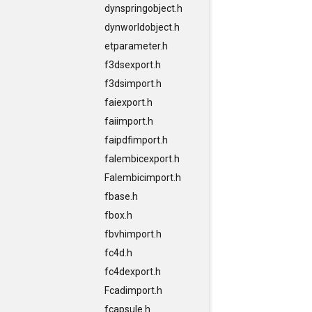
dynspringobject.h
dynworldobject.h
etparameter.h
f3dsexport.h
f3dsimport.h
faiexport.h
faiimport.h
faipdfimport.h
falembicexport.h
Falembicimport.h
fbase.h
fbox.h
fbvhimport.h
fc4d.h
fc4dexport.h
Fcadimport.h
fcapsule.h