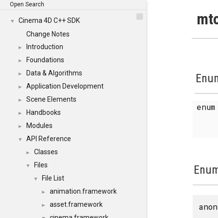
Open Search
mto
Cinema 4D C++ SDK
▼
Change Notes
Introduction
►
Foundations
►
Data & Algorithms
►
Enum
Application Development
►
Scene Elements
►
enu
Handbooks
►
Modules
►
API Reference
▼
Classes
►
Files
▼
Enum
File List
▼
animation.framework
►
asset.framework
anon
►
cinema.framework