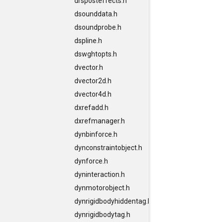
drsposteffects.h
dsounddata.h
dsoundprobe.h
dspline.h
dswghtopts.h
dvector.h
dvector2d.h
dvector4d.h
dxrefadd.h
dxrefmanager.h
dynbinforce.h
dynconstraintobject.h
dynforce.h
dyninteraction.h
dynmotorobject.h
dynrigidbodyhiddentag.h
dynrigidbodytag.h