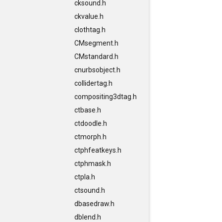
cksound.h
ckvalue.h
clothtag.h
CMsegment.h
CMstandard.h
cnurbsobject.h
collidertag.h
compositing3dtag.h
ctbase.h
ctdoodle.h
ctmorph.h
ctphfeatkeys.h
ctphmask.h
ctpla.h
ctsound.h
dbasedraw.h
dblend.h