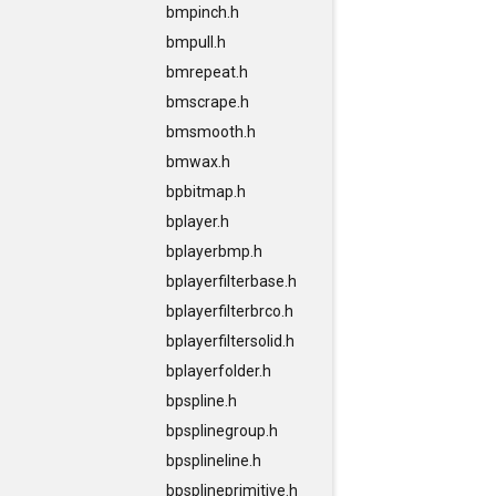
bmpinch.h
bmpull.h
bmrepeat.h
bmscrape.h
bmsmooth.h
bmwax.h
bpbitmap.h
bplayer.h
bplayerbmp.h
bplayerfilterbase.h
bplayerfilterbrco.h
bplayerfiltersolid.h
bplayerfolder.h
bpspline.h
bpsplinegroup.h
bpsplineline.h
bpsplineprimitive.h