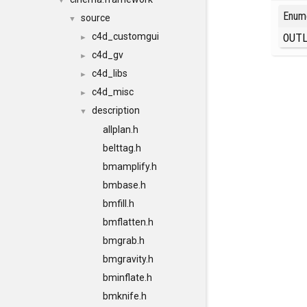
▼
Enum
source
▼
OUT
c4d_customgui
►
c4d_gv
►
c4d_libs
►
c4d_misc
►
description
▼
allplan.h
belttag.h
bmamplify.h
bmbase.h
bmfill.h
bmflatten.h
bmgrab.h
bmgravity.h
bminflate.h
bmknife.h