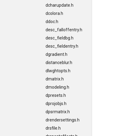
dcharupdate.h
dcolora.h
ddoc.h
desc_falloffentry.h
desc_fieldbg.h
desc_fieldentry.h
dgradient.h
distanceblur.h
dlwghtopts.h
dmatrix.h
dmodeling.h
dpresets.h
dprojobjs.h
dpsrmatrix.h
drendersettings.h
drsfile.h