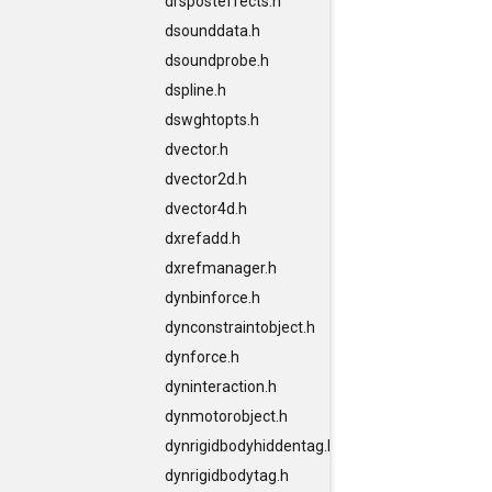
drsposteffects.h
dsounddata.h
dsoundprobe.h
dspline.h
dswghtopts.h
dvector.h
dvector2d.h
dvector4d.h
dxrefadd.h
dxrefmanager.h
dynbinforce.h
dynconstraintobject.h
dynforce.h
dyninteraction.h
dynmotorobject.h
dynrigidbodyhiddentag.h
dynrigidbodytag.h