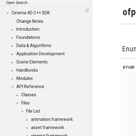
Open Search
ofp
Cinema 4D C++ SDK
▼
Change Notes
Introduction
►
Foundations
►
Data & Algorithms
►
Enum
Application Development
►
Scene Elements
►
enu
Handbooks
►
Modules
►
API Reference
▼
Classes
►
Files
▼
File List
▼
animation.framework
►
asset.framework
►
cinema.framework