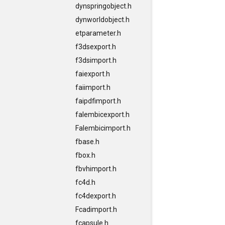
dynspringobject.h
dynworldobject.h
etparameter.h
f3dsexport.h
f3dsimport.h
faiexport.h
faiimport.h
faipdfimport.h
falembicexport.h
Falembicimport.h
fbase.h
fbox.h
fbvhimport.h
fc4d.h
fc4dexport.h
Fcadimport.h
fcapsule.h