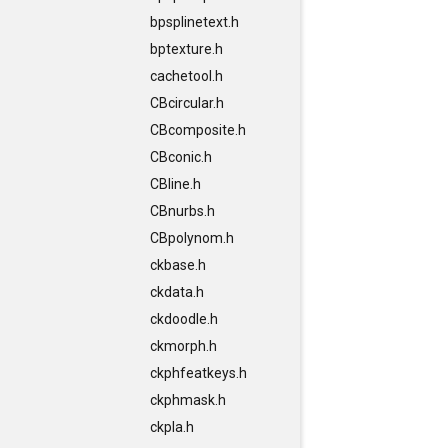
bpsplinetext.h
bptexture.h
cachetool.h
CBcircular.h
CBcomposite.h
CBconic.h
CBline.h
CBnurbs.h
CBpolynom.h
ckbase.h
ckdata.h
ckdoodle.h
ckmorph.h
ckphfeatkeys.h
ckphmask.h
ckpla.h