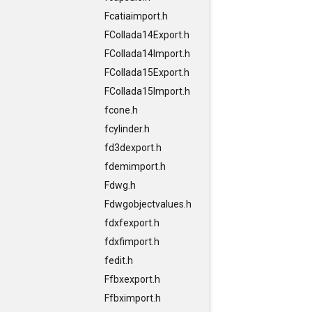
Fcatiaimport.h
FCollada14Export.h
FCollada14Import.h
FCollada15Export.h
FCollada15Import.h
fcone.h
fcylinder.h
fd3dexport.h
fdemimport.h
Fdwg.h
Fdwgobjectvalues.h
fdxfexport.h
fdxfimport.h
fedit.h
Ffbxexport.h
Ffbximport.h