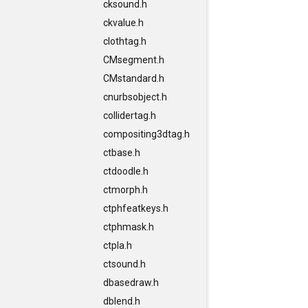
cksound.h
ckvalue.h
clothtag.h
CMsegment.h
CMstandard.h
cnurbsobject.h
collidertag.h
compositing3dtag.h
ctbase.h
ctdoodle.h
ctmorph.h
ctphfeatkeys.h
ctphmask.h
ctpla.h
ctsound.h
dbasedraw.h
dblend.h