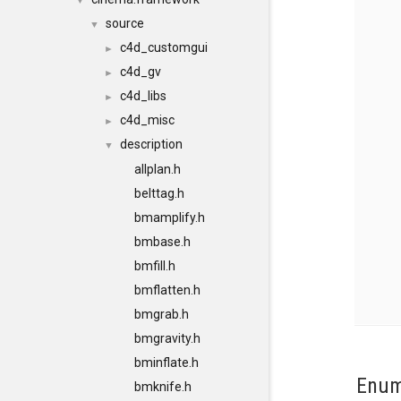
▼
source
▼
c4d_customgui
►
c4d_gv
►
c4d_libs
►
c4d_misc
►
description
▼
allplan.h
belttag.h
bmamplify.h
bmbase.h
bmfill.h
bmflatten.h
bmgrab.h
bmgravity.h
bminflate.h
Enum
bmknife.h