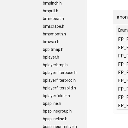
bmpinch.h
bmpull.h
anon
bmrepeat.h
bmscrape.h
Enum
bmsmooth.h
FP_
bmwax.h
FP_
bpbitmap.h
FP_
bplayer.h
FP_
bplayerbmp.h
FP_
bplayerfilterbase.h
FP_
bplayerfilterbrco.h
FP_
bplayerfiltersolid.h
bplayerfolder.h
FP_
bpspline.h
FP_
bpsplinegroup.h
bpsplineline.h
bpsplineprimitive.h