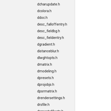
dcharupdate.h
dcolora.h
ddoc.h
desc_falloffentry.h
desc_fieldbg.h
desc_fieldentry.h
dgradient.h
distanceblur.h
dlwghtopts.h
dmatrix.h
dmodeling.h
dpresets.h
dprojobjs.h
dpsrmatrix.h
drendersettings.h
drsfile.h