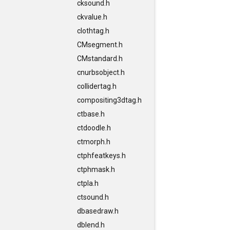
cksound.h
ckvalue.h
clothtag.h
CMsegment.h
CMstandard.h
cnurbsobject.h
collidertag.h
compositing3dtag.h
ctbase.h
ctdoodle.h
ctmorph.h
ctphfeatkeys.h
ctphmask.h
ctpla.h
ctsound.h
dbasedraw.h
dblend.h