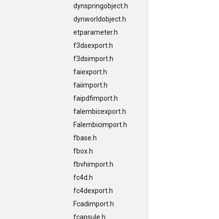
dynspringobject.h
dynworldobject.h
etparameter.h
f3dsexport.h
f3dsimport.h
faiexport.h
faiimport.h
faipdfimport.h
falembicexport.h
Falembicimport.h
fbase.h
fbox.h
fbvhimport.h
fc4d.h
fc4dexport.h
Fcadimport.h
fcapsule.h