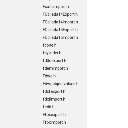
Fcatiaimport.h
FCollada14Export.h
FCollada14Import.h
FCollada15Export.h
FCollada15Import.h
fcone.h
fcylinder.h
fd3dexport.h
fdemimport.h
Fdwg.h
Fdwgobjectvalues.h
fdxfexport.h
fdxfimport.h
fedit.h
Ffbxexport.h
Ffbximport.h