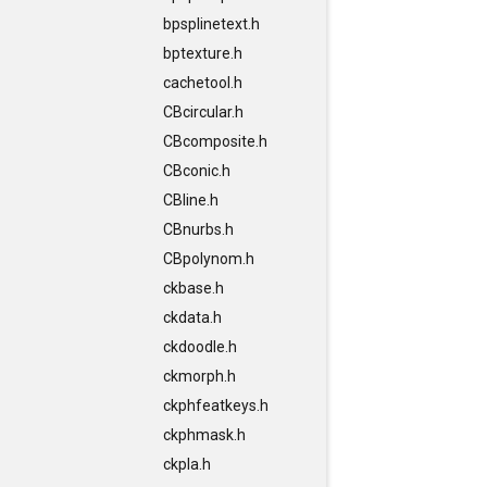
bpsplinetext.h
bptexture.h
cachetool.h
CBcircular.h
CBcomposite.h
CBconic.h
CBline.h
CBnurbs.h
CBpolynom.h
ckbase.h
ckdata.h
ckdoodle.h
ckmorph.h
ckphfeatkeys.h
ckphmask.h
ckpla.h