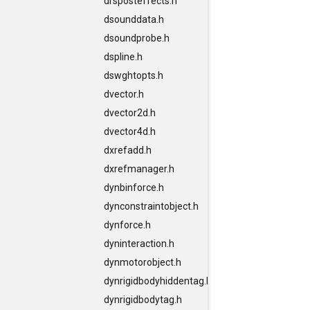
drsposteffects.h
dsounddata.h
dsoundprobe.h
dspline.h
dswghtopts.h
dvector.h
dvector2d.h
dvector4d.h
dxrefadd.h
dxrefmanager.h
dynbinforce.h
dynconstraintobject.h
dynforce.h
dyninteraction.h
dynmotorobject.h
dynrigidbodyhiddentag.h
dynrigidbodytag.h