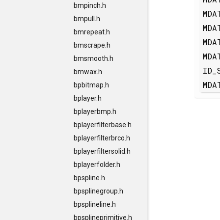
bmpinch.h
MDA
bmpull.h
MDA
bmrepeat.h
MDA
bmscrape.h
MDA
bmsmooth.h
ID_
bmwax.h
MDA
bpbitmap.h
bplayer.h
bplayerbmp.h
bplayerfilterbase.h
bplayerfilterbrco.h
bplayerfiltersolid.h
bplayerfolder.h
bpspline.h
bpsplinegroup.h
bpsplineline.h
bpsplineprimitive.h