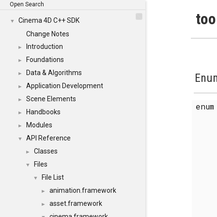
Open Search
too
Cinema 4D C++ SDK
▼
Change Notes
Introduction
►
Foundations
►
Data & Algorithms
►
Enum
Application Development
►
Scene Elements
►
enu
Handbooks
►
Modules
►
API Reference
▼
Classes
►
Files
▼
File List
▼
animation.framework
►
asset.framework
►
cinema.framework