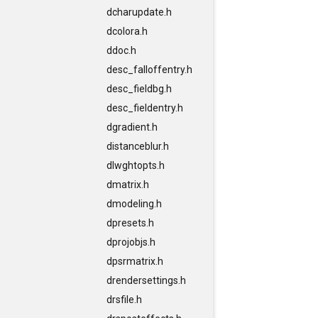
dcharupdate.h
dcolora.h
ddoc.h
desc_falloffentry.h
desc_fieldbg.h
desc_fieldentry.h
dgradient.h
distanceblur.h
dlwghtopts.h
dmatrix.h
dmodeling.h
dpresets.h
dprojobjs.h
dpsrmatrix.h
drendersettings.h
drsfile.h