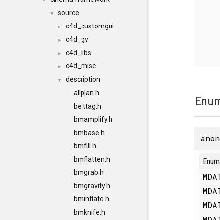
▼
source
▼
c4d_customgui
►
c4d_gv
►
c4d_libs
►
c4d_misc
►
description
▼
allplan.h
Enum
belttag.h
bmamplify.h
bmbase.h
anon
bmfill.h
bmflatten.h
Enum
bmgrab.h
MDA
bmgravity.h
MDA
bminflate.h
MDA
bmknife.h
MDA