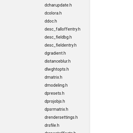
dcharupdate.h
dcolora.h
ddoc.h
desc_falloffentry.h
desc_fieldbg.h
desc_fieldentry.h
dgradient.h
distanceblur.h
dlwghtopts.h
dmatrix.h
dmodeling.h
dpresets.h
dprojobjs.h
dpsrmatrix.h
drendersettings.h
drsfile.h