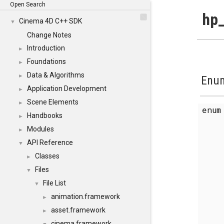
Open Search
hp_
Cinema 4D C++ SDK
▼
Change Notes
Introduction
►
Foundations
►
Data & Algorithms
►
Enum
Application Development
►
Scene Elements
►
enu
Handbooks
►
Modules
►
API Reference
▼
Classes
►
Files
▼
File List
▼
animation.framework
►
asset.framework
►
cinema.framework