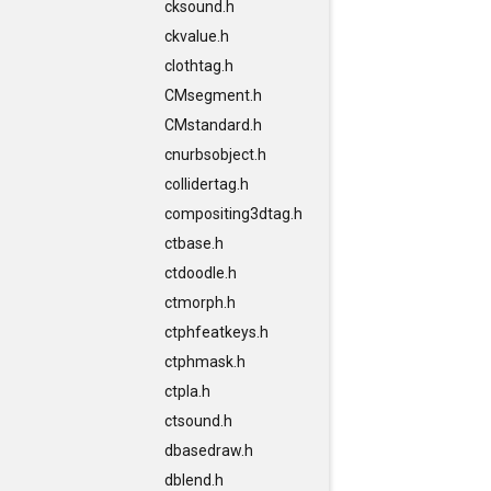
cksound.h
ckvalue.h
clothtag.h
CMsegment.h
CMstandard.h
cnurbsobject.h
collidertag.h
compositing3dtag.h
ctbase.h
ctdoodle.h
ctmorph.h
ctphfeatkeys.h
ctphmask.h
ctpla.h
ctsound.h
dbasedraw.h
dblend.h