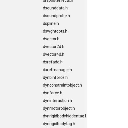
drsposteffects.h
dsounddata.h
dsoundprobe.h
dspline.h
dswghtopts.h
dvector.h
dvector2d.h
dvector4d.h
dxrefadd.h
dxrefmanager.h
dynbinforce.h
dynconstraintobject.h
dynforce.h
dyninteraction.h
dynmotorobject.h
dynrigidbodyhiddentag.h
dynrigidbodytag.h