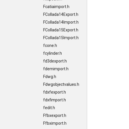
Fcatiaimport.h
FCollada14Export.h
FCollada14Import.h
FCollada15Export.h
FCollada15Import.h
fcone.h
fcylinder.h
fd3dexport.h
fdemimport.h
Fdwg.h
Fdwgobjectvalues.h
fdxfexport.h
fdxfimport.h
fedit.h
Ffbxexport.h
Ffbximport.h