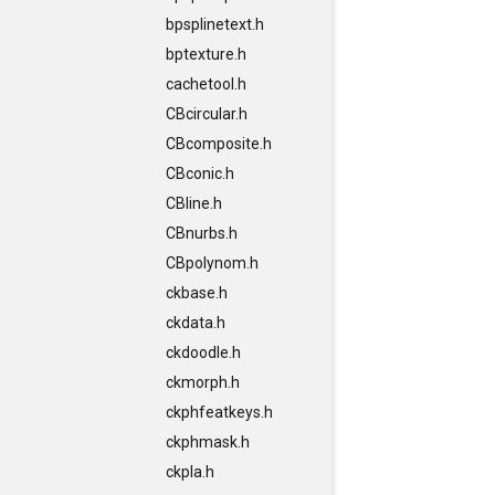
bpsplinetext.h
bptexture.h
cachetool.h
CBcircular.h
CBcomposite.h
CBconic.h
CBline.h
CBnurbs.h
CBpolynom.h
ckbase.h
ckdata.h
ckdoodle.h
ckmorph.h
ckphfeatkeys.h
ckphmask.h
ckpla.h