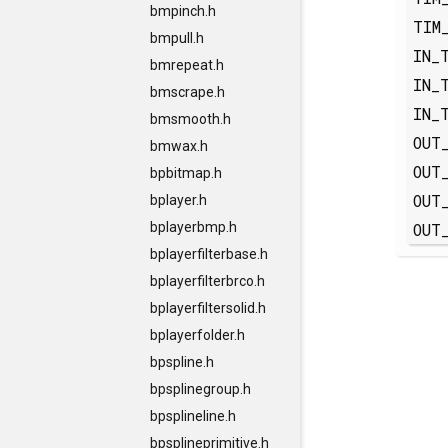
bmpinch.h
TIM
bmpull.h
IN_
bmrepeat.h
IN_
bmscrape.h
IN_
bmsmooth.h
OUT
bmwax.h
OUT
bpbitmap.h
OUT
bplayer.h
OUT
bplayerbmp.h
bplayerfilterbase.h
bplayerfilterbrco.h
bplayerfiltersolid.h
bplayerfolder.h
bpspline.h
bpsplinegroup.h
bpsplineline.h
bpsplineprimitive.h