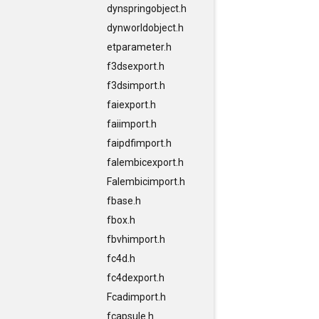
dynspringobject.h
dynworldobject.h
etparameter.h
f3dsexport.h
f3dsimport.h
faiexport.h
faiimport.h
faipdfimport.h
falembicexport.h
Falembicimport.h
fbase.h
fbox.h
fbvhimport.h
fc4d.h
fc4dexport.h
Fcadimport.h
fcapsule.h