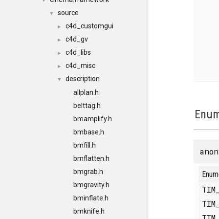
▼
source
▼
c4d_customgui
►
c4d_gv
►
c4d_libs
►
c4d_misc
►
description
▼
allplan.h
belttag.h
Enum
bmamplify.h
bmbase.h
bmfill.h
anon
bmflatten.h
bmgrab.h
Enum
bmgravity.h
TIM
bminflate.h
TIM
bmknife.h
TIM