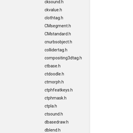
cksound.h
ckvalue.h
clothtag.h
CMsegment.h
CMstandard.h
cnurbsobject.h
collidertag.h
compositing3dtag.h
ctbase.h
ctdoodle.h
ctmorph.h
ctphfeatkeys.h
ctphmask.h
ctpla.h
ctsound.h
dbasedraw.h
dblend.h