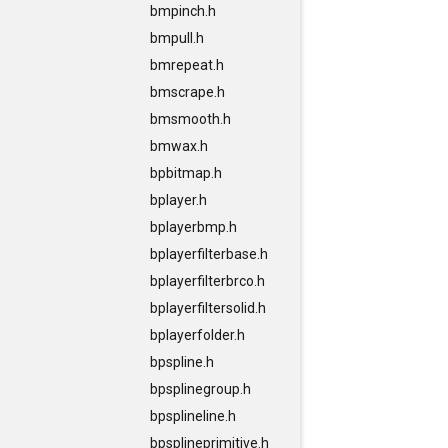
bmpinch.h
bmpull.h
bmrepeat.h
bmscrape.h
bmsmooth.h
bmwax.h
bpbitmap.h
bplayer.h
bplayerbmp.h
bplayerfilterbase.h
bplayerfilterbrco.h
bplayerfiltersolid.h
bplayerfolder.h
bpspline.h
bpsplinegroup.h
bpsplineline.h
bpsplineprimitive.h