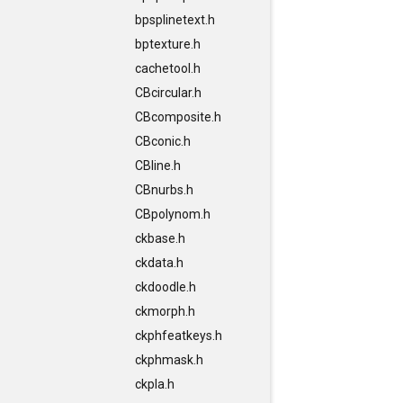
bpsplinetext.h
bptexture.h
cachetool.h
CBcircular.h
CBcomposite.h
CBconic.h
CBline.h
CBnurbs.h
CBpolynom.h
ckbase.h
ckdata.h
ckdoodle.h
ckmorph.h
ckphfeatkeys.h
ckphmask.h
ckpla.h