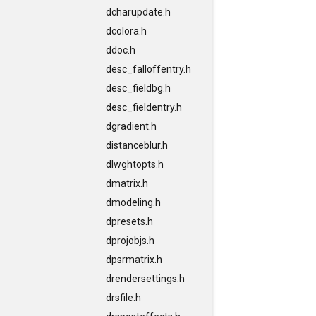
dcharupdate.h
dcolora.h
ddoc.h
desc_falloffentry.h
desc_fieldbg.h
desc_fieldentry.h
dgradient.h
distanceblur.h
dlwghtopts.h
dmatrix.h
dmodeling.h
dpresets.h
dprojobjs.h
dpsrmatrix.h
drendersettings.h
drsfile.h