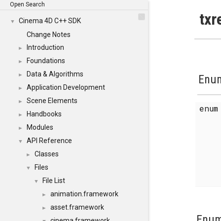
Open Search
txr
Cinema 4D C++ SDK
▼
Change Notes
Introduction
►
Foundations
►
Data & Algorithms
►
Enum
Application Development
►
Scene Elements
►
enu
Handbooks
►
Modules
►
API Reference
▼
Classes
►
Files
▼
File List
▼
animation.framework
►
asset.framework
►
Enum
cinema.framework