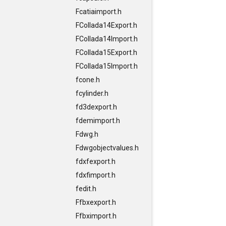
Fcatiaimport.h
FCollada14Export.h
FCollada14Import.h
FCollada15Export.h
FCollada15Import.h
fcone.h
fcylinder.h
fd3dexport.h
fdemimport.h
Fdwg.h
Fdwgobjectvalues.h
fdxfexport.h
fdxfimport.h
fedit.h
Ffbxexport.h
Ffbximport.h