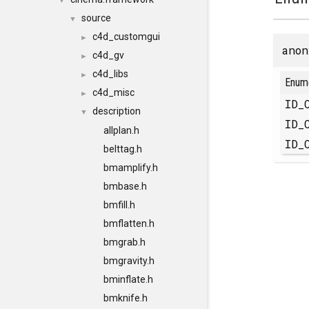
▼
source
▼
c4d_customgui
►
anon
c4d_gv
►
c4d_libs
►
Enum
c4d_misc
►
ID_
description
▼
ID_
allplan.h
ID_
belttag.h
bmamplify.h
bmbase.h
bmfill.h
bmflatten.h
bmgrab.h
bmgravity.h
bminflate.h
bmknife.h