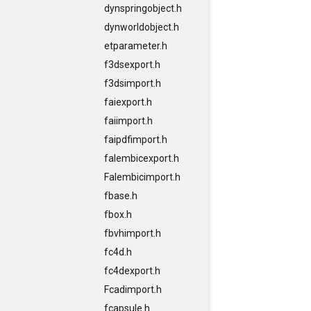
dynspringobject.h
dynworldobject.h
etparameter.h
f3dsexport.h
f3dsimport.h
faiexport.h
faiimport.h
faipdfimport.h
falembicexport.h
Falembicimport.h
fbase.h
fbox.h
fbvhimport.h
fc4d.h
fc4dexport.h
Fcadimport.h
fcapsule.h