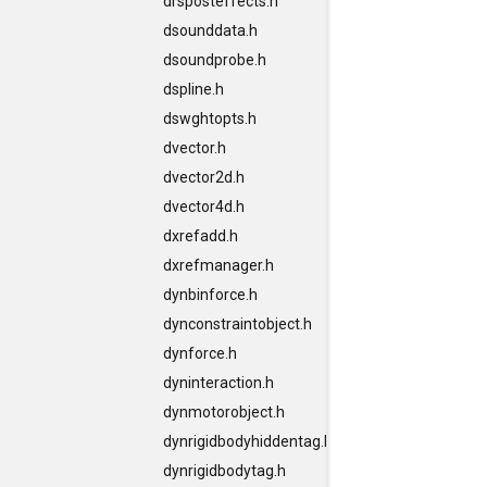
drsposteffects.h
dsounddata.h
dsoundprobe.h
dspline.h
dswghtopts.h
dvector.h
dvector2d.h
dvector4d.h
dxrefadd.h
dxrefmanager.h
dynbinforce.h
dynconstraintobject.h
dynforce.h
dyninteraction.h
dynmotorobject.h
dynrigidbodyhiddentag.h
dynrigidbodytag.h