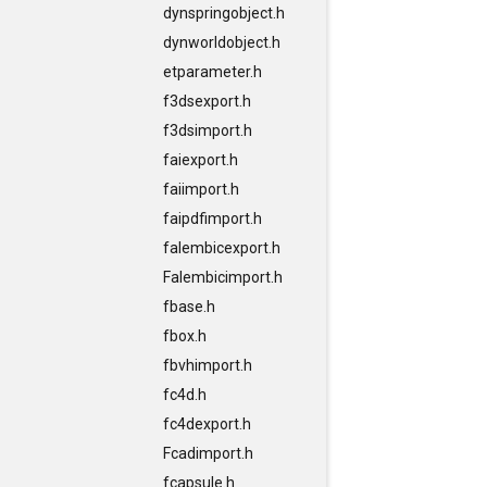
dynspringobject.h
dynworldobject.h
etparameter.h
f3dsexport.h
f3dsimport.h
faiexport.h
faiimport.h
faipdfimport.h
falembicexport.h
Falembicimport.h
fbase.h
fbox.h
fbvhimport.h
fc4d.h
fc4dexport.h
Fcadimport.h
fcapsule.h