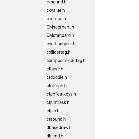
cksound.h
ckvalue.h
clothtag.h
CMsegment.h
CMstandard.h
cnurbsobject.h
collidertag.h
compositing3dtag.h
ctbase.h
ctdoodle.h
ctmorph.h
ctphfeatkeys.h
ctphmask.h
ctpla.h
ctsound.h
dbasedraw.h
dblend.h