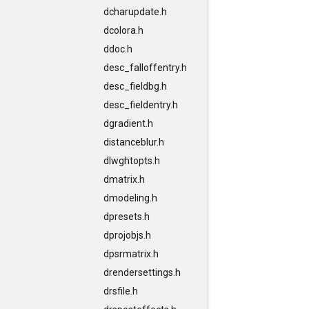
dcharupdate.h
dcolora.h
ddoc.h
desc_falloffentry.h
desc_fieldbg.h
desc_fieldentry.h
dgradient.h
distanceblur.h
dlwghtopts.h
dmatrix.h
dmodeling.h
dpresets.h
dprojobjs.h
dpsrmatrix.h
drendersettings.h
drsfile.h