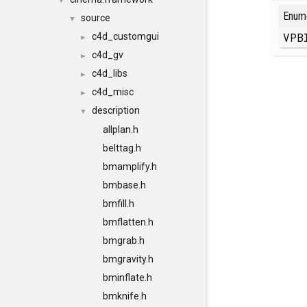
▼
Enum
source
▼
VPB
c4d_customgui
►
c4d_gv
►
c4d_libs
►
c4d_misc
►
description
▼
allplan.h
belttag.h
bmamplify.h
bmbase.h
bmfill.h
bmflatten.h
bmgrab.h
bmgravity.h
bminflate.h
bmknife.h