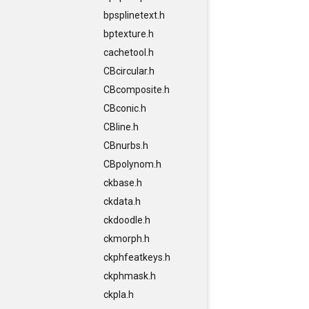
bpsplinetext.h
bptexture.h
cachetool.h
CBcircular.h
CBcomposite.h
CBconic.h
CBline.h
CBnurbs.h
CBpolynom.h
ckbase.h
ckdata.h
ckdoodle.h
ckmorph.h
ckphfeatkeys.h
ckphmask.h
ckpla.h