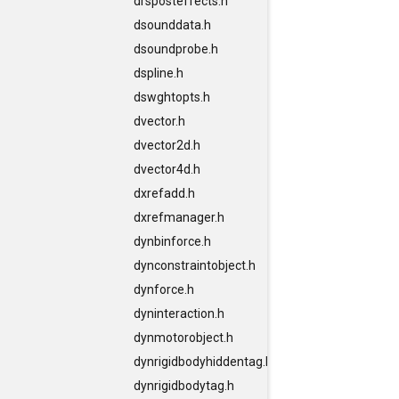
drsposteffects.h
dsounddata.h
dsoundprobe.h
dspline.h
dswghtopts.h
dvector.h
dvector2d.h
dvector4d.h
dxrefadd.h
dxrefmanager.h
dynbinforce.h
dynconstraintobject.h
dynforce.h
dyninteraction.h
dynmotorobject.h
dynrigidbodyhiddentag.h
dynrigidbodytag.h