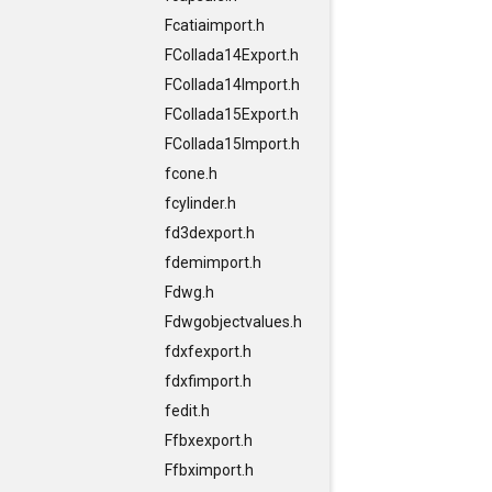
Fcatiaimport.h
FCollada14Export.h
FCollada14Import.h
FCollada15Export.h
FCollada15Import.h
fcone.h
fcylinder.h
fd3dexport.h
fdemimport.h
Fdwg.h
Fdwgobjectvalues.h
fdxfexport.h
fdxfimport.h
fedit.h
Ffbxexport.h
Ffbximport.h