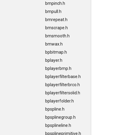
bmpinch.h
bmpull.h
bmrepeat.h
bmscrape.h
bmsmooth.h
bmwax.h
bpbitmap.h
bplayer.h
bplayerbmp.h
bplayerfilterbase.h
bplayerfilterbrco.h
bplayerfiltersolid.h
bplayerfolder.h
bpspline.h
bpsplinegroup.h
bpsplineline.h
bpsplineprimitive.h