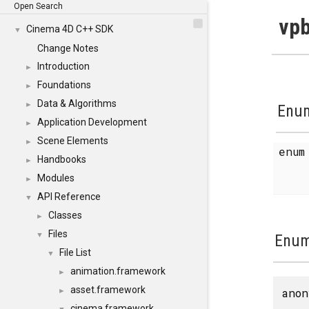
Open Search
vpb
Cinema 4D C++ SDK
▼
Change Notes
Introduction
►
Foundations
►
Data & Algorithms
►
Enum
Application Development
►
Scene Elements
►
enu
Handbooks
►
Modules
►
API Reference
▼
Classes
►
Files
▼
Enum
File List
▼
animation.framework
►
asset.framework
anon
►
cinema.framework