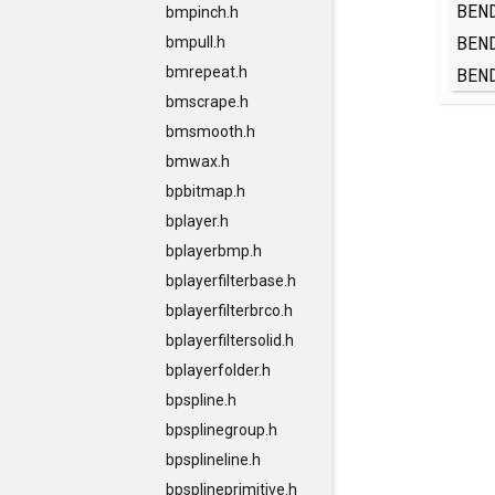
BEN
bmpinch.h
BEN
bmpull.h
BEN
bmrepeat.h
bmscrape.h
bmsmooth.h
bmwax.h
bpbitmap.h
bplayer.h
bplayerbmp.h
bplayerfilterbase.h
bplayerfilterbrco.h
bplayerfiltersolid.h
bplayerfolder.h
bpspline.h
bpsplinegroup.h
bpsplineline.h
bpsplineprimitive.h