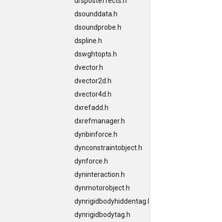
drsposteffects.h
dsounddata.h
dsoundprobe.h
dspline.h
dswghtopts.h
dvector.h
dvector2d.h
dvector4d.h
dxrefadd.h
dxrefmanager.h
dynbinforce.h
dynconstraintobject.h
dynforce.h
dyninteraction.h
dynmotorobject.h
dynrigidbodyhiddentag.h
dynrigidbodytag.h