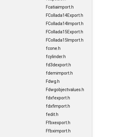
Fcatiaimport.h
FCollada14Export.h
FCollada14Import.h
FCollada15Export.h
FCollada15Import.h
fcone.h
fcylinder.h
fd3dexport.h
fdemimport.h
Fdwg.h
Fdwgobjectvalues.h
fdxfexport.h
fdxfimport.h
fedit.h
Ffbxexport.h
Ffbximport.h