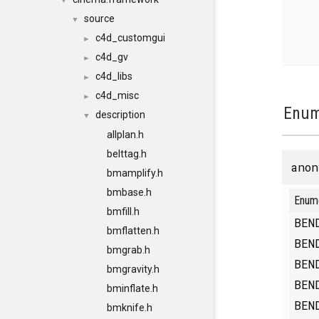
▼
source
▼
c4d_customgui
►
c4d_gv
►
c4d_libs
►
c4d_misc
►
Enum
description
▼
allplan.h
belttag.h
anon
bmamplify.h
bmbase.h
Enum
bmfill.h
BEN
bmflatten.h
BEN
bmgrab.h
BEN
bmgravity.h
BEN
bminflate.h
BEN
bmknife.h