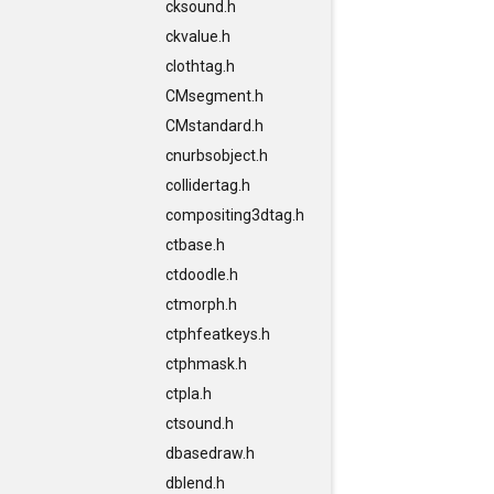
cksound.h
ckvalue.h
clothtag.h
CMsegment.h
CMstandard.h
cnurbsobject.h
collidertag.h
compositing3dtag.h
ctbase.h
ctdoodle.h
ctmorph.h
ctphfeatkeys.h
ctphmask.h
ctpla.h
ctsound.h
dbasedraw.h
dblend.h