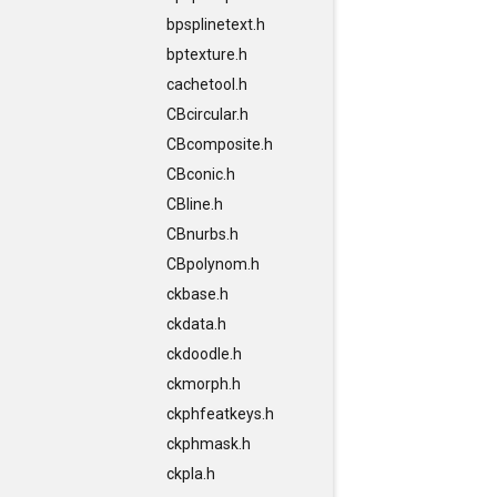
bpsplinetext.h
bptexture.h
cachetool.h
CBcircular.h
CBcomposite.h
CBconic.h
CBline.h
CBnurbs.h
CBpolynom.h
ckbase.h
ckdata.h
ckdoodle.h
ckmorph.h
ckphfeatkeys.h
ckphmask.h
ckpla.h