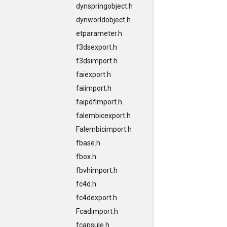
dynspringobject.h
dynworldobject.h
etparameter.h
f3dsexport.h
f3dsimport.h
faiexport.h
faiimport.h
faipdfimport.h
falembicexport.h
Falembicimport.h
fbase.h
fbox.h
fbvhimport.h
fc4d.h
fc4dexport.h
Fcadimport.h
fcapsule.h