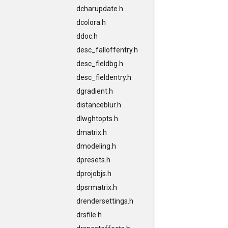
dcharupdate.h
dcolora.h
ddoc.h
desc_falloffentry.h
desc_fieldbg.h
desc_fieldentry.h
dgradient.h
distanceblur.h
dlwghtopts.h
dmatrix.h
dmodeling.h
dpresets.h
dprojobjs.h
dpsrmatrix.h
drendersettings.h
drsfile.h