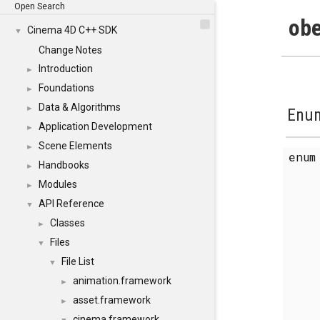
Open Search
obe
Cinema 4D C++ SDK
▼
Change Notes
Introduction
►
Foundations
►
Data & Algorithms
►
Enum
Application Development
►
Scene Elements
►
enu
Handbooks
►
Modules
►
API Reference
▼
Classes
►
Files
▼
File List
▼
animation.framework
►
asset.framework
►
cinema.framework