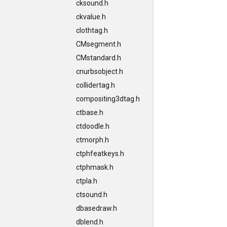
cksound.h
ckvalue.h
clothtag.h
CMsegment.h
CMstandard.h
cnurbsobject.h
collidertag.h
compositing3dtag.h
ctbase.h
ctdoodle.h
ctmorph.h
ctphfeatkeys.h
ctphmask.h
ctpla.h
ctsound.h
dbasedraw.h
dblend.h