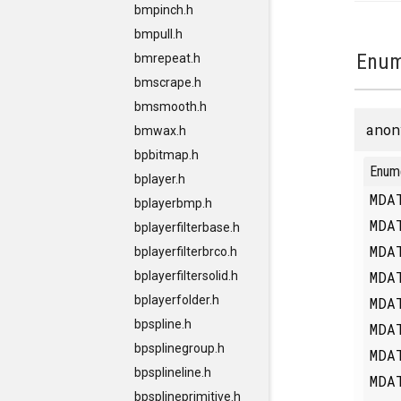
bmpinch.h
bmpull.h
Enum
bmrepeat.h
bmscrape.h
bmsmooth.h
anon
bmwax.h
bpbitmap.h
Enum
bplayer.h
MDA
bplayerbmp.h
MDA
bplayerfilterbase.h
MDA
bplayerfilterbrco.h
MDA
bplayerfiltersolid.h
bplayerfolder.h
MDA
bpspline.h
MDA
bpsplinegroup.h
MDA
bpsplineline.h
MDA
bpsplineprimitive.h