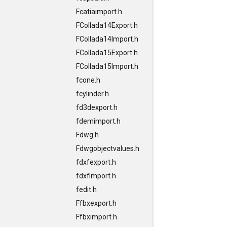
Fcatiaimport.h
FCollada14Export.h
FCollada14Import.h
FCollada15Export.h
FCollada15Import.h
fcone.h
fcylinder.h
fd3dexport.h
fdemimport.h
Fdwg.h
Fdwgobjectvalues.h
fdxfexport.h
fdxfimport.h
fedit.h
Ffbxexport.h
Ffbximport.h