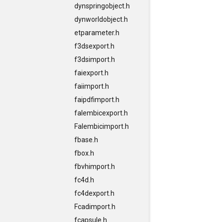
dynspringobject.h
dynworldobject.h
etparameter.h
f3dsexport.h
f3dsimport.h
faiexport.h
faiimport.h
faipdfimport.h
falembicexport.h
Falembicimport.h
fbase.h
fbox.h
fbvhimport.h
fc4d.h
fc4dexport.h
Fcadimport.h
fcapsule.h