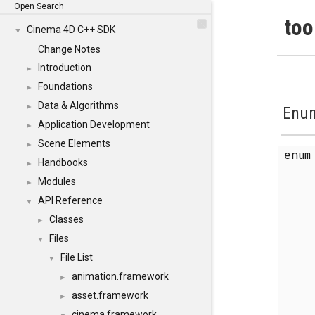
Open Search
too
Cinema 4D C++ SDK
▼
Change Notes
Introduction
►
Foundations
►
Data & Algorithms
►
Enum
Application Development
►
Scene Elements
►
enu
Handbooks
►
Modules
►
API Reference
▼
Classes
►
Files
▼
File List
▼
animation.framework
►
asset.framework
►
cinema.framework