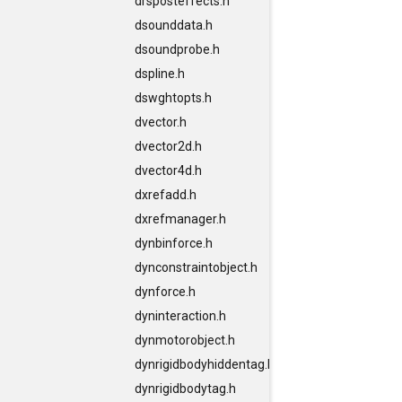
drsposteffects.h
dsounddata.h
dsoundprobe.h
dspline.h
dswghtopts.h
dvector.h
dvector2d.h
dvector4d.h
dxrefadd.h
dxrefmanager.h
dynbinforce.h
dynconstraintobject.h
dynforce.h
dyninteraction.h
dynmotorobject.h
dynrigidbodyhiddentag.h
dynrigidbodytag.h