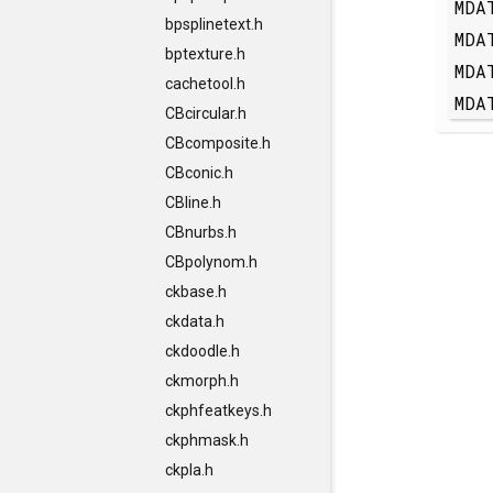
MDA
bpsplinetext.h
MDA
bptexture.h
MDA
cachetool.h
MDA
CBcircular.h
CBcomposite.h
CBconic.h
CBline.h
CBnurbs.h
CBpolynom.h
ckbase.h
ckdata.h
ckdoodle.h
ckmorph.h
ckphfeatkeys.h
ckphmask.h
ckpla.h