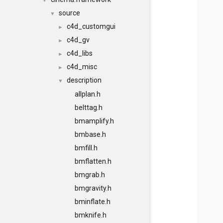
▼
source
▼
c4d_customgui
►
c4d_gv
►
c4d_libs
►
c4d_misc
►
description
▼
allplan.h
belttag.h
bmamplify.h
bmbase.h
bmfill.h
bmflatten.h
bmgrab.h
bmgravity.h
bminflate.h
bmknife.h