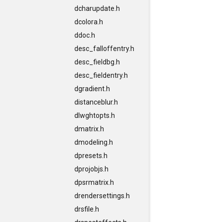
dcharupdate.h
dcolora.h
ddoc.h
desc_falloffentry.h
desc_fieldbg.h
desc_fieldentry.h
dgradient.h
distanceblur.h
dlwghtopts.h
dmatrix.h
dmodeling.h
dpresets.h
dprojobjs.h
dpsrmatrix.h
drendersettings.h
drsfile.h