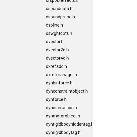
drsposteffects.h
dsounddata.h
dsoundprobe.h
dspline.h
dswghtopts.h
dvector.h
dvector2d.h
dvector4d.h
dxrefadd.h
dxrefmanager.h
dynbinforce.h
dynconstraintobject.h
dynforce.h
dyninteraction.h
dynmotorobject.h
dynrigidbodyhiddentag.h
dynrigidbodytag.h