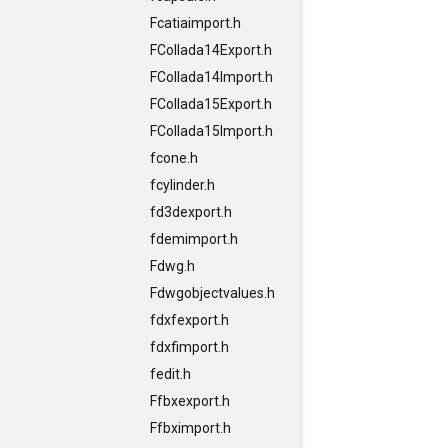
Fcatiaimport.h
FCollada14Export.h
FCollada14Import.h
FCollada15Export.h
FCollada15Import.h
fcone.h
fcylinder.h
fd3dexport.h
fdemimport.h
Fdwg.h
Fdwgobjectvalues.h
fdxfexport.h
fdxfimport.h
fedit.h
Ffbxexport.h
Ffbximport.h