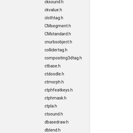
cksound.h
ckvalue.h
clothtag.h
CMsegment.h
CMstandard.h
cnurbsobject.h
collidertag.h
compositing3dtag.h
ctbase.h
ctdoodle.h
ctmorph.h
ctphfeatkeys.h
ctphmask.h
ctpla.h
ctsound.h
dbasedraw.h
dblend.h