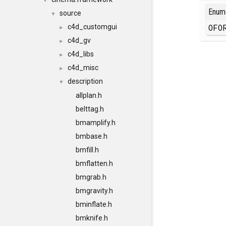
▼
Enum
source
▼
OFO
c4d_customgui
►
c4d_gv
►
c4d_libs
►
c4d_misc
►
description
▼
allplan.h
belttag.h
bmamplify.h
bmbase.h
bmfill.h
bmflatten.h
bmgrab.h
bmgravity.h
bminflate.h
bmknife.h