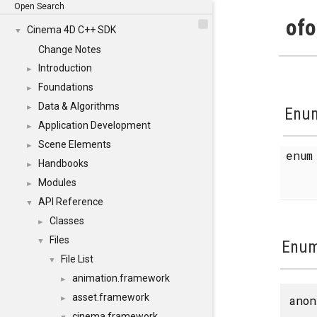
Open Search
ofo
Cinema 4D C++ SDK
▼
Change Notes
Introduction
►
Foundations
►
Data & Algorithms
►
Enum
Application Development
►
Scene Elements
►
enu
Handbooks
►
Modules
►
API Reference
▼
Classes
►
Files
▼
Enum
File List
▼
animation.framework
►
asset.framework
anon
►
cinema.framework