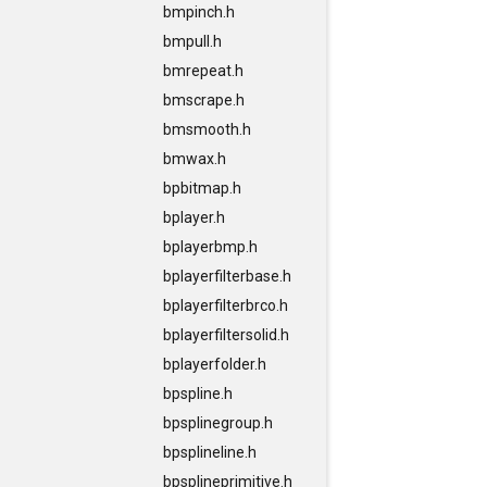
bmpinch.h
bmpull.h
bmrepeat.h
bmscrape.h
bmsmooth.h
bmwax.h
bpbitmap.h
bplayer.h
bplayerbmp.h
bplayerfilterbase.h
bplayerfilterbrco.h
bplayerfiltersolid.h
bplayerfolder.h
bpspline.h
bpsplinegroup.h
bpsplineline.h
bpsplineprimitive.h