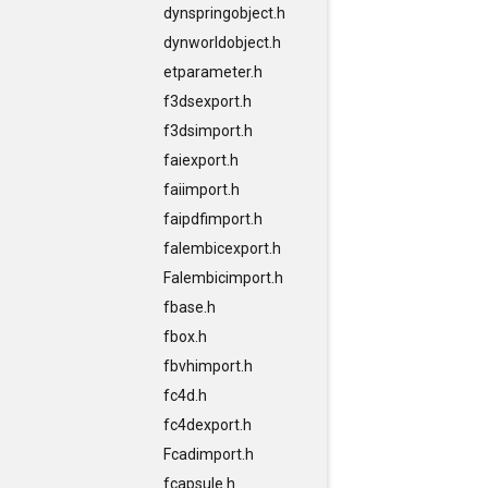
dynspringobject.h
dynworldobject.h
etparameter.h
f3dsexport.h
f3dsimport.h
faiexport.h
faiimport.h
faipdfimport.h
falembicexport.h
Falembicimport.h
fbase.h
fbox.h
fbvhimport.h
fc4d.h
fc4dexport.h
Fcadimport.h
fcapsule.h