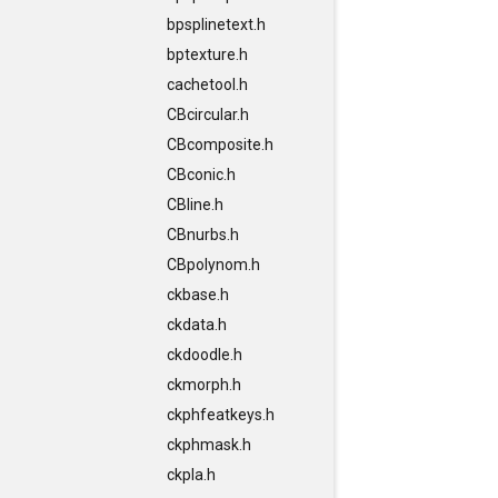
bpsplinetext.h
bptexture.h
cachetool.h
CBcircular.h
CBcomposite.h
CBconic.h
CBline.h
CBnurbs.h
CBpolynom.h
ckbase.h
ckdata.h
ckdoodle.h
ckmorph.h
ckphfeatkeys.h
ckphmask.h
ckpla.h