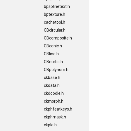
bpsplinetext.h
bptexture.h
cachetool.h
CBcircular.h
CBcomposite.h
CBconic.h
CBline.h
CBnurbs.h
CBpolynom.h
ckbase.h
ckdata.h
ckdoodle.h
ckmorph.h
ckphfeatkeys.h
ckphmask.h
ckpla.h