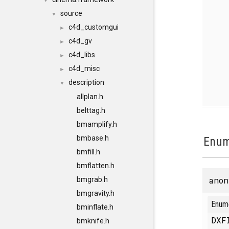
▼
source
▼
c4d_customgui
►
c4d_gv
►
c4d_libs
►
c4d_misc
►
description
▼
allplan.h
belttag.h
bmamplify.h
bmbase.h
Enum
bmfill.h
bmflatten.h
anon
bmgrab.h
bmgravity.h
Enum
bminflate.h
DXF
bmknife.h