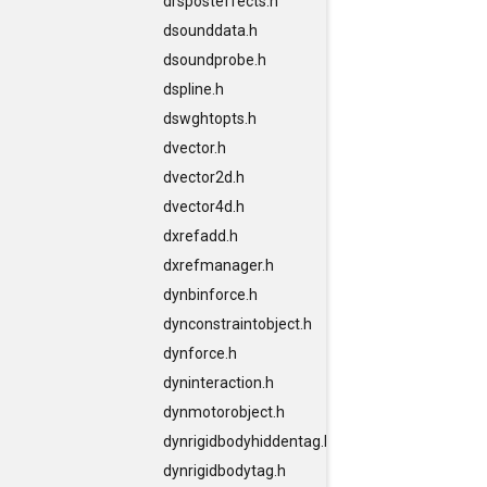
drsposteffects.h
dsounddata.h
dsoundprobe.h
dspline.h
dswghtopts.h
dvector.h
dvector2d.h
dvector4d.h
dxrefadd.h
dxrefmanager.h
dynbinforce.h
dynconstraintobject.h
dynforce.h
dyninteraction.h
dynmotorobject.h
dynrigidbodyhiddentag.h
dynrigidbodytag.h