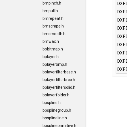
DXF
bmpinch.h
DXF
bmpull.h
bmrepeat.h
DXF
bmscrape.h
DXF
bmsmooth.h
DXF
bmwax.h
DXF
bpbitmap.h
DXF
bplayer.h
DXF
bplayerbmp.h
DXF
bplayerfilterbase.h
bplayerfilterbrco.h
bplayerfiltersolid.h
bplayerfolder.h
bpspline.h
bpsplinegroup.h
bpsplineline.h
bpsplineprimitive.h