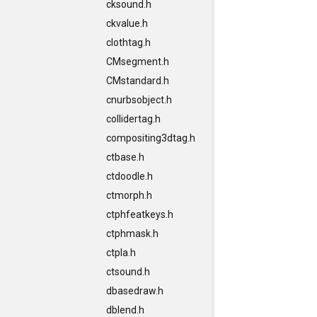
cksound.h
ckvalue.h
clothtag.h
CMsegment.h
CMstandard.h
cnurbsobject.h
collidertag.h
compositing3dtag.h
ctbase.h
ctdoodle.h
ctmorph.h
ctphfeatkeys.h
ctphmask.h
ctpla.h
ctsound.h
dbasedraw.h
dblend.h