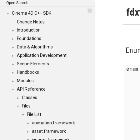
Open Search
fdx
Cinema 4D C++ SDK
▼
Change Notes
Introduction
►
Foundations
►
Data & Algorithms
►
Enum
Application Development
►
Scene Elements
►
enu
Handbooks
►
Modules
►
API Reference
▼
Classes
►
Files
▼
File List
▼
animation.framework
►
asset.framework
►
cinema.framework