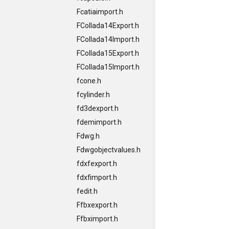
Fcatiaimport.h
FCollada14Export.h
FCollada14Import.h
FCollada15Export.h
FCollada15Import.h
fcone.h
fcylinder.h
fd3dexport.h
fdemimport.h
Fdwg.h
Fdwgobjectvalues.h
fdxfexport.h
fdxfimport.h
fedit.h
Ffbxexport.h
Ffbximport.h