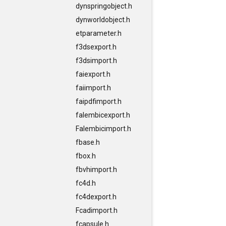
dynspringobject.h
dynworldobject.h
etparameter.h
f3dsexport.h
f3dsimport.h
faiexport.h
faiimport.h
faipdfimport.h
falembicexport.h
Falembicimport.h
fbase.h
fbox.h
fbvhimport.h
fc4d.h
fc4dexport.h
Fcadimport.h
fcapsule.h