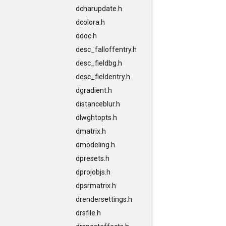
dcharupdate.h
dcolora.h
ddoc.h
desc_falloffentry.h
desc_fieldbg.h
desc_fieldentry.h
dgradient.h
distanceblur.h
dlwghtopts.h
dmatrix.h
dmodeling.h
dpresets.h
dprojobjs.h
dpsrmatrix.h
drendersettings.h
drsfile.h