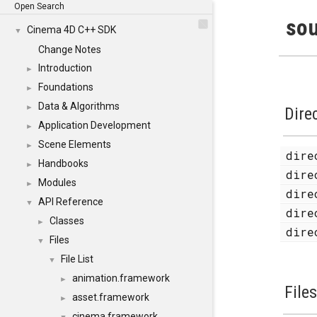
Open Search
sou
Cinema 4D C++ SDK
▼
Change Notes
Introduction
►
Foundations
►
Data & Algorithms
►
Dire
Application Development
►
Scene Elements
►
dir
Handbooks
►
dir
Modules
►
dir
API Reference
▼
dir
Classes
►
dir
Files
▼
File List
▼
animation.framework
►
File
asset.framework
►
cinema.framework