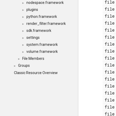
fi
nodespace.framework
►
fi
plugins
►
fi
python.framework
►
fi
render_filter.framework
►
fi
sdk.framework
►
fi
settings
►
fi
system.framework
►
fi
volume.framework
►
fi
File Members
►
fi
Groups
►
fi
Classic Resource Overview
fi
fi
fi
fi
fi
fi