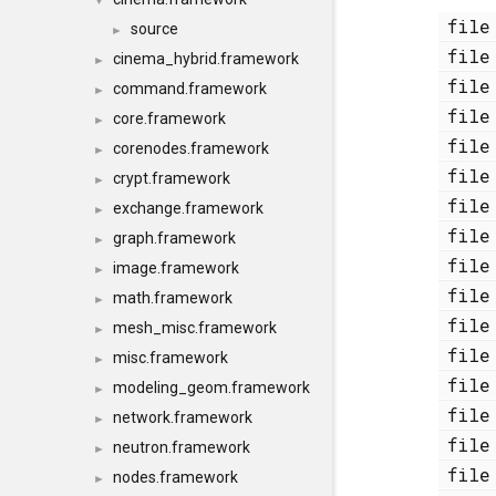
▼
fi
source
►
fi
cinema_hybrid.framework
►
fi
command.framework
►
fi
core.framework
►
fi
corenodes.framework
►
fi
crypt.framework
►
fi
exchange.framework
►
fi
graph.framework
►
fi
image.framework
►
fi
math.framework
►
fi
mesh_misc.framework
►
fi
misc.framework
►
fi
modeling_geom.framework
►
fi
network.framework
►
fi
neutron.framework
►
fi
nodes.framework
►