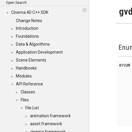
Open Search
gvd
Cinema 4D C++ SDK
▼
Change Notes
Introduction
►
Foundations
►
Data & Algorithms
►
Enum
Application Development
►
Scene Elements
►
enu
Handbooks
►
Modules
►
API Reference
▼
Classes
►
Files
▼
File List
▼
animation.framework
►
asset.framework
►
cinema.framework