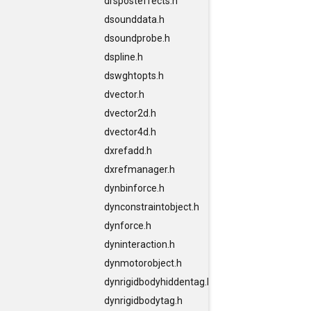
drsposteffects.h
dsounddata.h
dsoundprobe.h
dspline.h
dswghtopts.h
dvector.h
dvector2d.h
dvector4d.h
dxrefadd.h
dxrefmanager.h
dynbinforce.h
dynconstraintobject.h
dynforce.h
dyninteraction.h
dynmotorobject.h
dynrigidbodyhiddentag.h
dynrigidbodytag.h