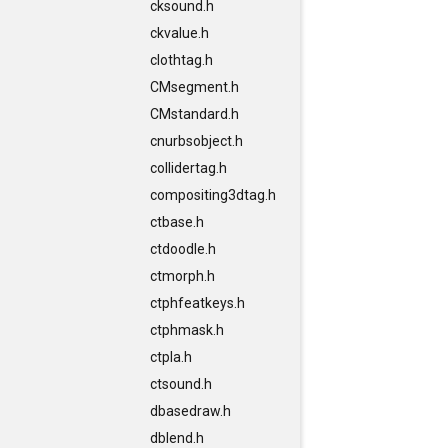
cksound.h
ckvalue.h
clothtag.h
CMsegment.h
CMstandard.h
cnurbsobject.h
collidertag.h
compositing3dtag.h
ctbase.h
ctdoodle.h
ctmorph.h
ctphfeatkeys.h
ctphmask.h
ctpla.h
ctsound.h
dbasedraw.h
dblend.h