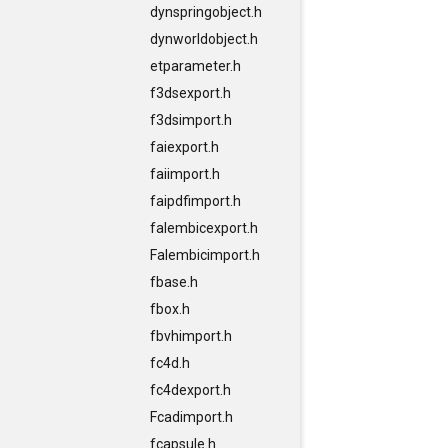
dynspringobject.h
dynworldobject.h
etparameter.h
f3dsexport.h
f3dsimport.h
faiexport.h
faiimport.h
faipdfimport.h
falembicexport.h
Falembicimport.h
fbase.h
fbox.h
fbvhimport.h
fc4d.h
fc4dexport.h
Fcadimport.h
fcapsule.h