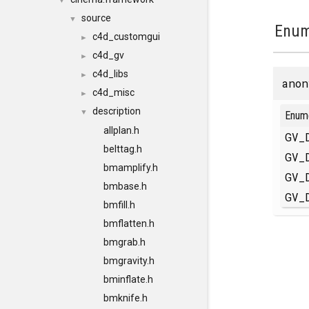
▼
source
▼
Enum
c4d_customgui
►
c4d_gv
►
c4d_libs
►
anon
c4d_misc
►
description
▼
Enum
allplan.h
GV_
belttag.h
GV_
bmamplify.h
GV_
bmbase.h
GV_
bmfill.h
bmflatten.h
bmgrab.h
bmgravity.h
bminflate.h
bmknife.h