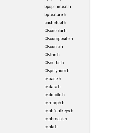
bpsplinetext.h
bptexture.h
cachetool.h
CBcircular.h
CBcomposite.h
CBconic.h
CBline.h
CBnurbs.h
CBpolynom.h
ckbase.h
ckdata.h
ckdoodle.h
ckmorph.h
ckphfeatkeys.h
ckphmask.h
ckpla.h