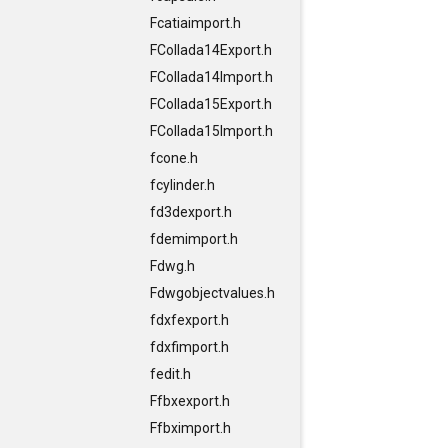
Fcatiaimport.h
FCollada14Export.h
FCollada14Import.h
FCollada15Export.h
FCollada15Import.h
fcone.h
fcylinder.h
fd3dexport.h
fdemimport.h
Fdwg.h
Fdwgobjectvalues.h
fdxfexport.h
fdxfimport.h
fedit.h
Ffbxexport.h
Ffbximport.h