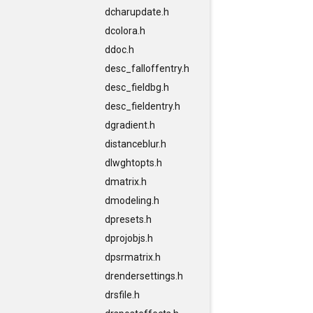
dcharupdate.h
dcolora.h
ddoc.h
desc_falloffentry.h
desc_fieldbg.h
desc_fieldentry.h
dgradient.h
distanceblur.h
dlwghtopts.h
dmatrix.h
dmodeling.h
dpresets.h
dprojobjs.h
dpsrmatrix.h
drendersettings.h
drsfile.h