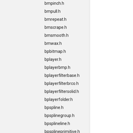
bmpinch.h
bmpull.h
bmrepeat.h
bmscrape.h
bmsmooth.h
bmwax.h
bpbitmap.h
bplayer.h
bplayerbmp.h
bplayerfilterbase.h
bplayerfilterbrco.h
bplayerfiltersolid.h
bplayerfolder.h
bpspline.h
bpsplinegroup.h
bpsplineline.h
bpsplineprimitive.h