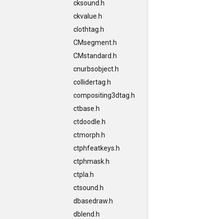
cksound.h
ckvalue.h
clothtag.h
CMsegment.h
CMstandard.h
cnurbsobject.h
collidertag.h
compositing3dtag.h
ctbase.h
ctdoodle.h
ctmorph.h
ctphfeatkeys.h
ctphmask.h
ctpla.h
ctsound.h
dbasedraw.h
dblend.h