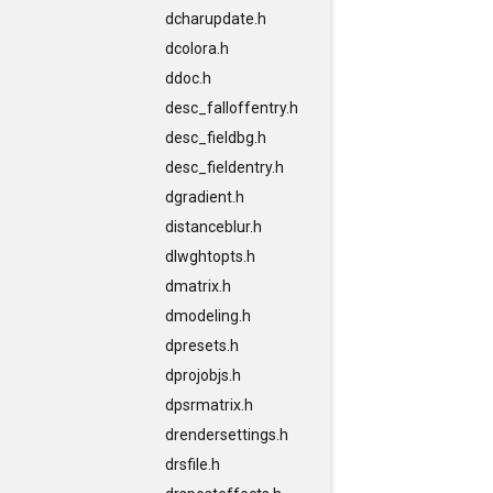
dcharupdate.h
dcolora.h
ddoc.h
desc_falloffentry.h
desc_fieldbg.h
desc_fieldentry.h
dgradient.h
distanceblur.h
dlwghtopts.h
dmatrix.h
dmodeling.h
dpresets.h
dprojobjs.h
dpsrmatrix.h
drendersettings.h
drsfile.h