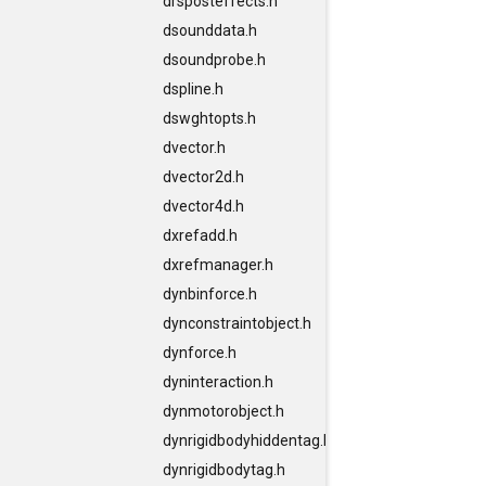
drsposteffects.h
dsounddata.h
dsoundprobe.h
dspline.h
dswghtopts.h
dvector.h
dvector2d.h
dvector4d.h
dxrefadd.h
dxrefmanager.h
dynbinforce.h
dynconstraintobject.h
dynforce.h
dyninteraction.h
dynmotorobject.h
dynrigidbodyhiddentag.h
dynrigidbodytag.h