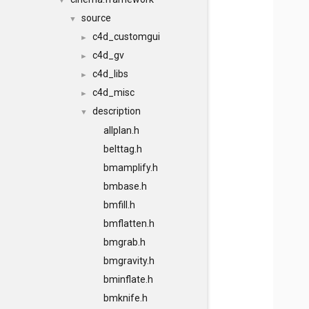
▼
source
▼
c4d_customgui
►
c4d_gv
►
c4d_libs
►
c4d_misc
►
description
▼
allplan.h
belttag.h
bmamplify.h
bmbase.h
bmfill.h
bmflatten.h
bmgrab.h
bmgravity.h
bminflate.h
bmknife.h