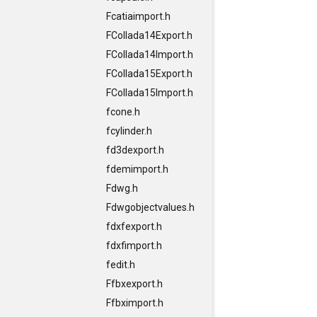
Fcatiaimport.h
FCollada14Export.h
FCollada14Import.h
FCollada15Export.h
FCollada15Import.h
fcone.h
fcylinder.h
fd3dexport.h
fdemimport.h
Fdwg.h
Fdwgobjectvalues.h
fdxfexport.h
fdxfimport.h
fedit.h
Ffbxexport.h
Ffbximport.h