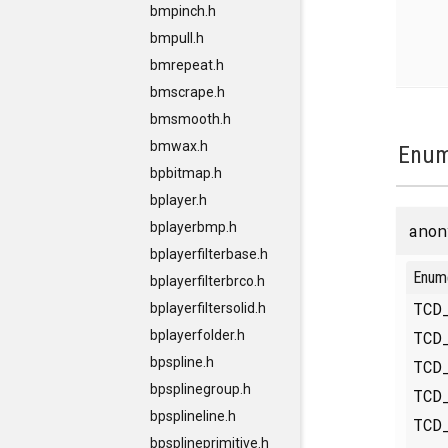
bmpinch.h
bmpull.h
bmrepeat.h
bmscrape.h
bmsmooth.h
bmwax.h
Enum
bpbitmap.h
bplayer.h
bplayerbmp.h
anon
bplayerfilterbase.h
Enum
bplayerfilterbrco.h
TCD
bplayerfiltersolid.h
TCD
bplayerfolder.h
bpspline.h
TCD
bpsplinegroup.h
TCD
bpsplineline.h
TCD
bpsplineprimitive.h