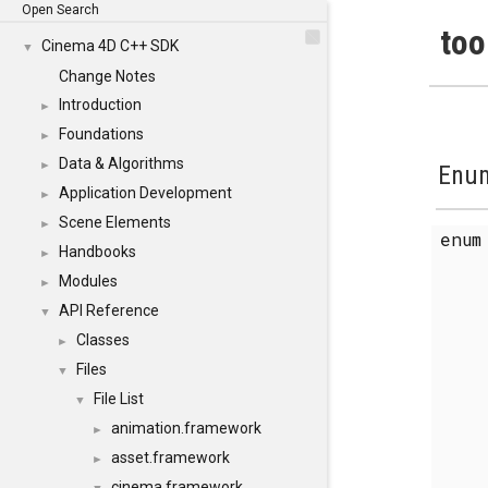
Open Search
too
Cinema 4D C++ SDK
▼
Change Notes
Introduction
►
Foundations
►
Data & Algorithms
►
Enum
Application Development
►
Scene Elements
►
enu
Handbooks
►
Modules
►
API Reference
▼
Classes
►
Files
▼
File List
▼
animation.framework
►
asset.framework
►
cinema.framework