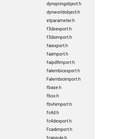
dynspringobject.h
dynworldobject.h
etparameter.h
f3dsexport.h
f3dsimport.h
faiexport.h
faiimport.h
faipdfimport.h
falembicexport.h
Falembicimport.h
fbase.h
fbox.h
fbvhimport.h
fc4d.h
fc4dexport.h
Fcadimport.h
fcapsule.h