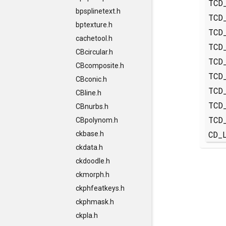
TCD
bpsplinetext.h
TCD
bptexture.h
TCD
cachetool.h
TCD
CBcircular.h
TCD
CBcomposite.h
TCD
CBconic.h
TCD
CBline.h
TCD
CBnurbs.h
TCD
CBpolynom.h
CD_
ckbase.h
ckdata.h
ckdoodle.h
ckmorph.h
ckphfeatkeys.h
ckphmask.h
ckpla.h