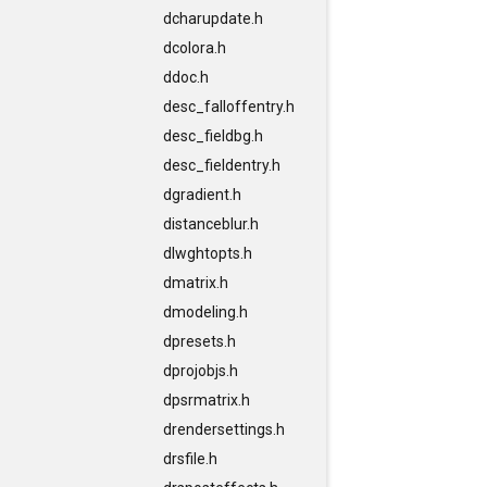
dcharupdate.h
dcolora.h
ddoc.h
desc_falloffentry.h
desc_fieldbg.h
desc_fieldentry.h
dgradient.h
distanceblur.h
dlwghtopts.h
dmatrix.h
dmodeling.h
dpresets.h
dprojobjs.h
dpsrmatrix.h
drendersettings.h
drsfile.h