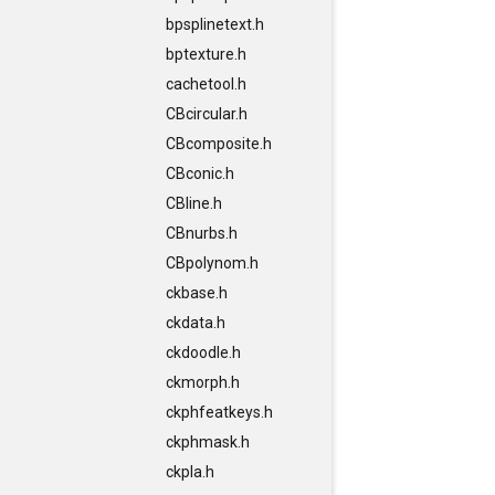
bpsplinetext.h
bptexture.h
cachetool.h
CBcircular.h
CBcomposite.h
CBconic.h
CBline.h
CBnurbs.h
CBpolynom.h
ckbase.h
ckdata.h
ckdoodle.h
ckmorph.h
ckphfeatkeys.h
ckphmask.h
ckpla.h