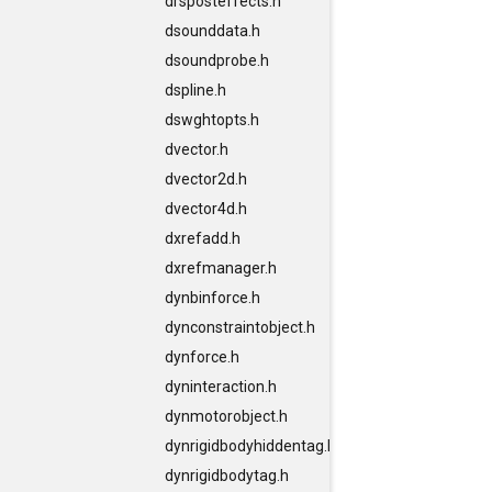
drsposteffects.h
dsounddata.h
dsoundprobe.h
dspline.h
dswghtopts.h
dvector.h
dvector2d.h
dvector4d.h
dxrefadd.h
dxrefmanager.h
dynbinforce.h
dynconstraintobject.h
dynforce.h
dyninteraction.h
dynmotorobject.h
dynrigidbodyhiddentag.h
dynrigidbodytag.h