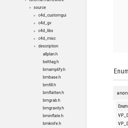
▼
source
▼
c4d_customgui
►
c4d_gv
►
c4d_libs
►
c4d_misc
►
description
▼
allplan.h
belttag.h
bmamplify.h
Enum
bmbase.h
bmfill.h
anon
bmflatten.h
bmgrab.h
Enum
bmgravity.h
VP_
bminflate.h
VP_
bmknife.h