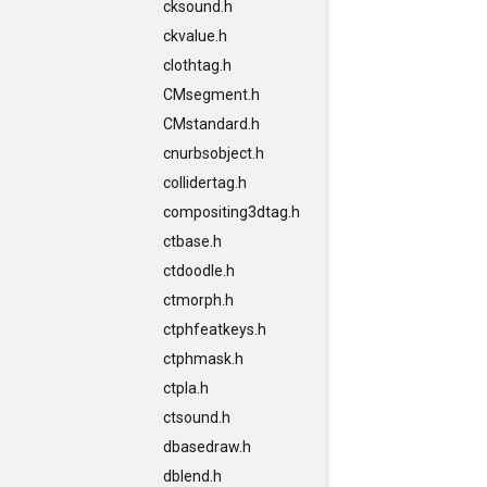
cksound.h
ckvalue.h
clothtag.h
CMsegment.h
CMstandard.h
cnurbsobject.h
collidertag.h
compositing3dtag.h
ctbase.h
ctdoodle.h
ctmorph.h
ctphfeatkeys.h
ctphmask.h
ctpla.h
ctsound.h
dbasedraw.h
dblend.h