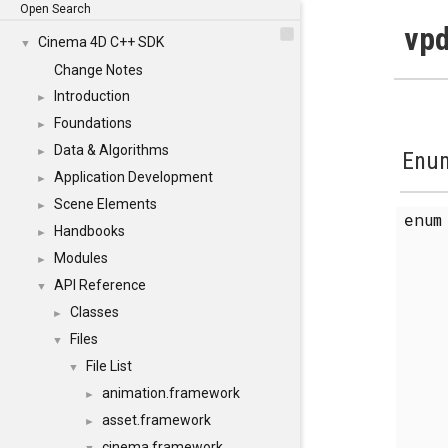
Open Search
vpd
Cinema 4D C++ SDK
▼
Change Notes
Introduction
►
Foundations
►
Data & Algorithms
►
Enum
Application Development
►
Scene Elements
►
enu
Handbooks
►
Modules
►
API Reference
▼
Classes
►
Files
▼
File List
▼
animation.framework
►
asset.framework
►
cinema.framework