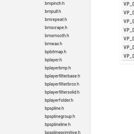
VP_
bmpinch.h
bmpull.h
VP_
bmrepeat.h
VP_
bmscrape.h
VP_
bmsmooth.h
VP_
bmwax.h
VP_
bpbitmap.h
VP_
bplayer.h
bplayerbmp.h
bplayerfilterbase.h
bplayerfilterbrco.h
bplayerfiltersolid.h
bplayerfolder.h
bpspline.h
bpsplinegroup.h
bpsplineline.h
bpsplineprimitive.h