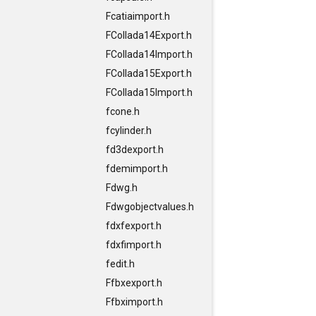
Fcatiaimport.h
FCollada14Export.h
FCollada14Import.h
FCollada15Export.h
FCollada15Import.h
fcone.h
fcylinder.h
fd3dexport.h
fdemimport.h
Fdwg.h
Fdwgobjectvalues.h
fdxfexport.h
fdxfimport.h
fedit.h
Ffbxexport.h
Ffbximport.h