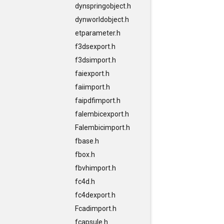
dynspringobject.h
dynworldobject.h
etparameter.h
f3dsexport.h
f3dsimport.h
faiexport.h
faiimport.h
faipdfimport.h
falembicexport.h
Falembicimport.h
fbase.h
fbox.h
fbvhimport.h
fc4d.h
fc4dexport.h
Fcadimport.h
fcapsule.h