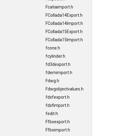
Fcatiaimport.h
FCollada14Export.h
FCollada14Import.h
FCollada15Export.h
FCollada15Import.h
fcone.h
fcylinder.h
fd3dexport.h
fdemimport.h
Fdwg.h
Fdwgobjectvalues.h
fdxfexport.h
fdxfimport.h
fedit.h
Ffbxexport.h
Ffbximport.h