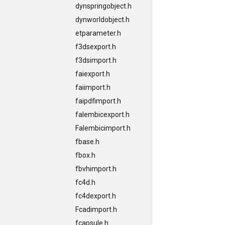
dynspringobject.h
dynworldobject.h
etparameter.h
f3dsexport.h
f3dsimport.h
faiexport.h
faiimport.h
faipdfimport.h
falembicexport.h
Falembicimport.h
fbase.h
fbox.h
fbvhimport.h
fc4d.h
fc4dexport.h
Fcadimport.h
fcapsule.h