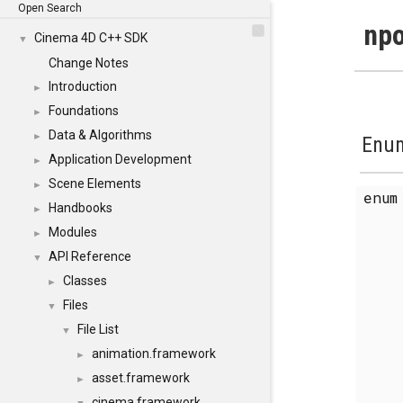
Open Search
npo
Cinema 4D C++ SDK
▼
Change Notes
Introduction
►
Foundations
►
Data & Algorithms
►
Enum
Application Development
►
Scene Elements
►
enu
Handbooks
►
Modules
►
API Reference
▼
Classes
►
Files
▼
File List
▼
animation.framework
►
asset.framework
►
cinema.framework