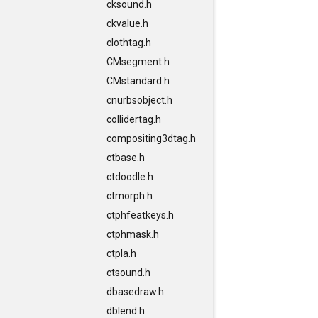
cksound.h
ckvalue.h
clothtag.h
CMsegment.h
CMstandard.h
cnurbsobject.h
collidertag.h
compositing3dtag.h
ctbase.h
ctdoodle.h
ctmorph.h
ctphfeatkeys.h
ctphmask.h
ctpla.h
ctsound.h
dbasedraw.h
dblend.h