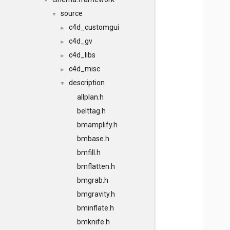
▼
source
▼
c4d_customgui
►
c4d_gv
►
c4d_libs
►
c4d_misc
►
description
▼
allplan.h
belttag.h
bmamplify.h
bmbase.h
bmfill.h
bmflatten.h
bmgrab.h
bmgravity.h
bminflate.h
bmknife.h