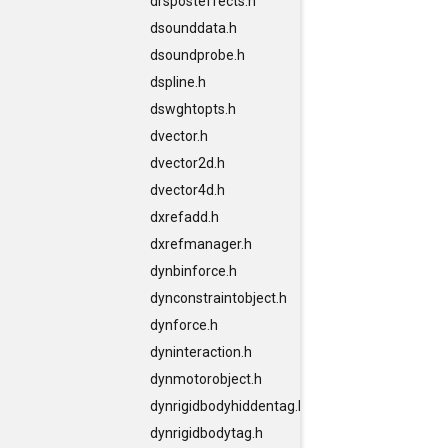
drsposteffects.h
dsounddata.h
dsoundprobe.h
dspline.h
dswghtopts.h
dvector.h
dvector2d.h
dvector4d.h
dxrefadd.h
dxrefmanager.h
dynbinforce.h
dynconstraintobject.h
dynforce.h
dyninteraction.h
dynmotorobject.h
dynrigidbodyhiddentag.h
dynrigidbodytag.h