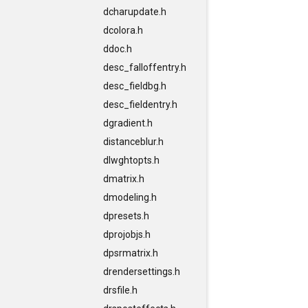
dcharupdate.h
dcolora.h
ddoc.h
desc_falloffentry.h
desc_fieldbg.h
desc_fieldentry.h
dgradient.h
distanceblur.h
dlwghtopts.h
dmatrix.h
dmodeling.h
dpresets.h
dprojobjs.h
dpsrmatrix.h
drendersettings.h
drsfile.h