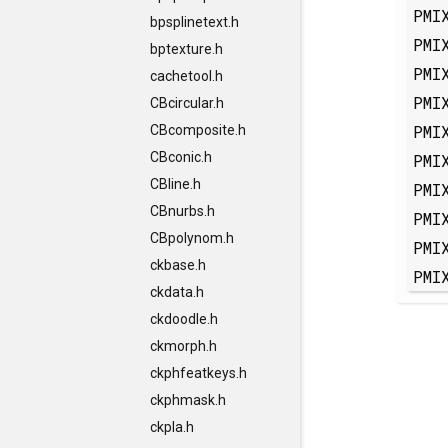
PMI
bpsplinetext.h
PMI
bptexture.h
PMI
cachetool.h
PMI
CBcircular.h
PMI
CBcomposite.h
CBconic.h
PMI
CBline.h
PMI
CBnurbs.h
PMI
CBpolynom.h
PMI
ckbase.h
PMI
ckdata.h
ckdoodle.h
ckmorph.h
ckphfeatkeys.h
ckphmask.h
ckpla.h