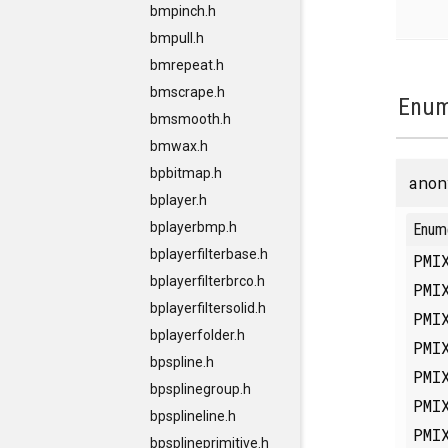
bmpinch.h
bmpull.h
bmrepeat.h
bmscrape.h
Enum
bmsmooth.h
bmwax.h
bpbitmap.h
anon
bplayer.h
bplayerbmp.h
Enum
bplayerfilterbase.h
PMI
bplayerfilterbrco.h
PMI
bplayerfiltersolid.h
PMI
bplayerfolder.h
PMI
bpspline.h
PMI
bpsplinegroup.h
PMI
bpsplineline.h
PMI
bpsplineprimitive.h