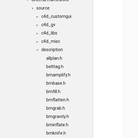
▼
source
▼
c4d_customgui
►
c4d_gv
►
c4d_libs
►
c4d_misc
►
description
▼
allplan.h
belttag.h
bmamplify.h
bmbase.h
bmfill.h
bmflatten.h
bmgrab.h
bmgravity.h
bminflate.h
bmknife.h