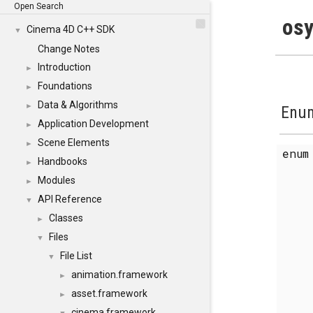
Open Search
osy
Cinema 4D C++ SDK
▼
Change Notes
Introduction
►
Foundations
►
Data & Algorithms
►
Enum
Application Development
►
Scene Elements
►
enu
Handbooks
►
Modules
►
API Reference
▼
Classes
►
Files
▼
File List
▼
animation.framework
►
asset.framework
►
cinema.framework