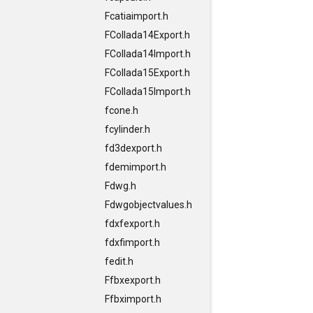
Fcatiaimport.h
FCollada14Export.h
FCollada14Import.h
FCollada15Export.h
FCollada15Import.h
fcone.h
fcylinder.h
fd3dexport.h
fdemimport.h
Fdwg.h
Fdwgobjectvalues.h
fdxfexport.h
fdxfimport.h
fedit.h
Ffbxexport.h
Ffbximport.h