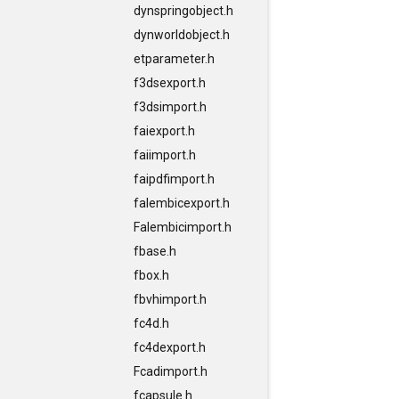
dynspringobject.h
dynworldobject.h
etparameter.h
f3dsexport.h
f3dsimport.h
faiexport.h
faiimport.h
faipdfimport.h
falembicexport.h
Falembicimport.h
fbase.h
fbox.h
fbvhimport.h
fc4d.h
fc4dexport.h
Fcadimport.h
fcapsule.h