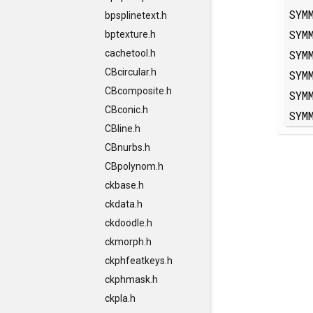
SYM
bpsplinetext.h
SYM
bptexture.h
SYM
cachetool.h
CBcircular.h
SYM
CBcomposite.h
SYM
CBconic.h
SYM
CBline.h
CBnurbs.h
CBpolynom.h
ckbase.h
ckdata.h
ckdoodle.h
ckmorph.h
ckphfeatkeys.h
ckphmask.h
ckpla.h