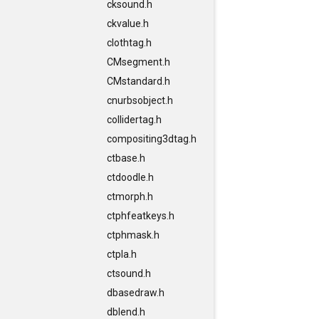
cksound.h
ckvalue.h
clothtag.h
CMsegment.h
CMstandard.h
cnurbsobject.h
collidertag.h
compositing3dtag.h
ctbase.h
ctdoodle.h
ctmorph.h
ctphfeatkeys.h
ctphmask.h
ctpla.h
ctsound.h
dbasedraw.h
dblend.h