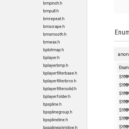
bmpinch.h
bmpull.h
bmrepeat.h
bmscrape.h
Enum
bmsmooth.h
bmwax.h
bpbitmap.h
anon
bplayer.h
bplayerbmp.h
Enum
bplayerfilterbase.h
SYM
bplayerfilterbrco.h
SYM
bplayerfiltersolid.h
SYM
bplayerfolder.h
SYM
bpspline.h
SYM
bpsplinegroup.h
SYM
bpsplineline.h
SYM
bpsplineprimitive.h