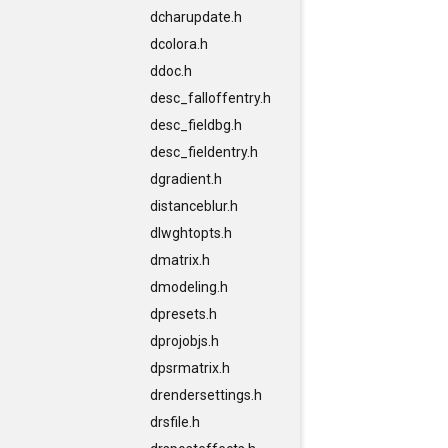
dcharupdate.h
dcolora.h
ddoc.h
desc_falloffentry.h
desc_fieldbg.h
desc_fieldentry.h
dgradient.h
distanceblur.h
dlwghtopts.h
dmatrix.h
dmodeling.h
dpresets.h
dprojobjs.h
dpsrmatrix.h
drendersettings.h
drsfile.h