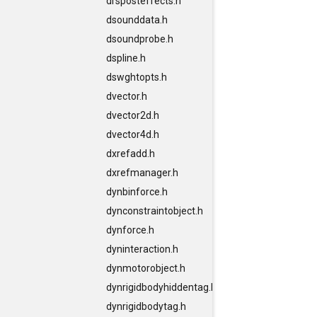
drsposteffects.h
dsounddata.h
dsoundprobe.h
dspline.h
dswghtopts.h
dvector.h
dvector2d.h
dvector4d.h
dxrefadd.h
dxrefmanager.h
dynbinforce.h
dynconstraintobject.h
dynforce.h
dyninteraction.h
dynmotorobject.h
dynrigidbodyhiddentag.h
dynrigidbodytag.h