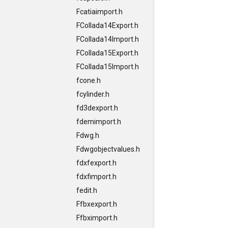
Fcatiaimport.h
FCollada14Export.h
FCollada14Import.h
FCollada15Export.h
FCollada15Import.h
fcone.h
fcylinder.h
fd3dexport.h
fdemimport.h
Fdwg.h
Fdwgobjectvalues.h
fdxfexport.h
fdxfimport.h
fedit.h
Ffbxexport.h
Ffbximport.h