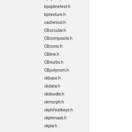
bpsplinetext.h
bptexture.h
cachetool.h
CBcircular.h
CBcomposite.h
CBconic.h
CBline.h
CBnurbs.h
CBpolynom.h
ckbase.h
ckdata.h
ckdoodle.h
ckmorph.h
ckphfeatkeys.h
ckphmask.h
ckpla.h