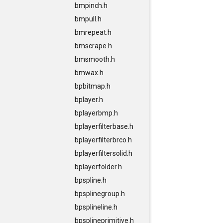
bmpinch.h
bmpull.h
bmrepeat.h
bmscrape.h
bmsmooth.h
bmwax.h
bpbitmap.h
bplayer.h
bplayerbmp.h
bplayerfilterbase.h
bplayerfilterbrco.h
bplayerfiltersolid.h
bplayerfolder.h
bpspline.h
bpsplinegroup.h
bpsplineline.h
bpsplineprimitive.h