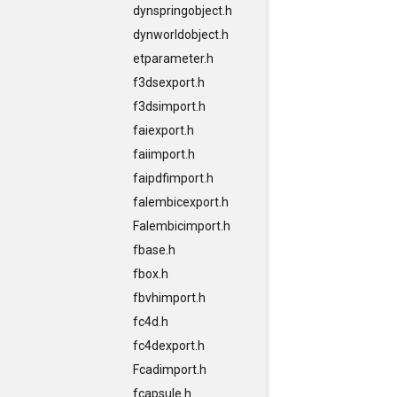
dynspringobject.h
dynworldobject.h
etparameter.h
f3dsexport.h
f3dsimport.h
faiexport.h
faiimport.h
faipdfimport.h
falembicexport.h
Falembicimport.h
fbase.h
fbox.h
fbvhimport.h
fc4d.h
fc4dexport.h
Fcadimport.h
fcapsule.h