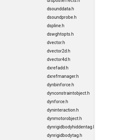
drsposteffects.h
dsounddata.h
dsoundprobe.h
dspline.h
dswghtopts.h
dvector.h
dvector2d.h
dvector4d.h
dxrefadd.h
dxrefmanager.h
dynbinforce.h
dynconstraintobject.h
dynforce.h
dyninteraction.h
dynmotorobject.h
dynrigidbodyhiddentag.h
dynrigidbodytag.h