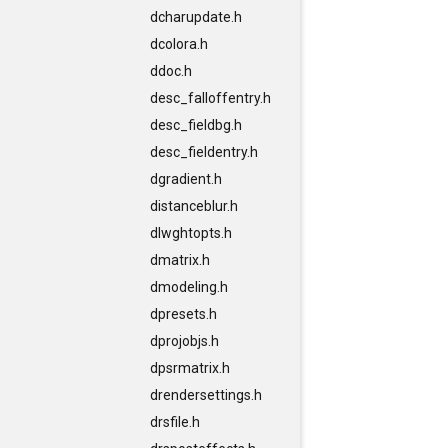
dcharupdate.h
dcolora.h
ddoc.h
desc_falloffentry.h
desc_fieldbg.h
desc_fieldentry.h
dgradient.h
distanceblur.h
dlwghtopts.h
dmatrix.h
dmodeling.h
dpresets.h
dprojobjs.h
dpsrmatrix.h
drendersettings.h
drsfile.h