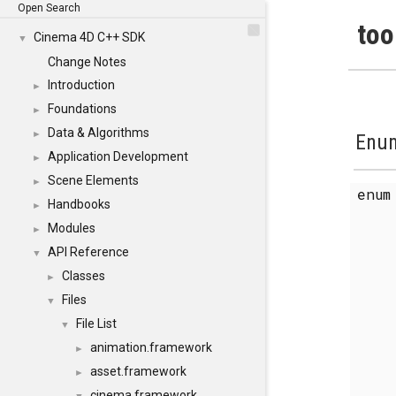
Open Search
too
Cinema 4D C++ SDK
▼
Change Notes
Introduction
►
Foundations
►
Data & Algorithms
►
Enum
Application Development
►
Scene Elements
►
enu
Handbooks
►
Modules
►
API Reference
▼
Classes
►
Files
▼
File List
▼
animation.framework
►
asset.framework
►
cinema.framework