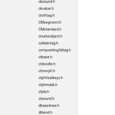
cksound.h
ckvalue.h
clothtag.h
CMsegment.h
CMstandard.h
cnurbsobject.h
collidertag.h
compositing3dtag.h
ctbase.h
ctdoodle.h
ctmorph.h
ctphfeatkeys.h
ctphmask.h
ctpla.h
ctsound.h
dbasedraw.h
dblend.h