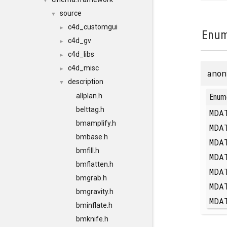
▼
source
▼
c4d_customgui
►
Enum
c4d_gv
►
c4d_libs
►
c4d_misc
►
anon
description
▼
allplan.h
Enum
belttag.h
MDA
bmamplify.h
MDA
bmbase.h
MDA
bmfill.h
MDA
bmflatten.h
MDA
bmgrab.h
MDA
bmgravity.h
MDA
bminflate.h
bmknife.h