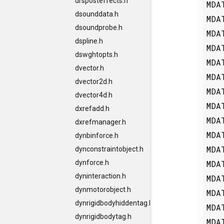
drsposteffects.h
MDA
dsounddata.h
MDA
dsoundprobe.h
MDA
dspline.h
MDA
dswghtopts.h
MDA
dvector.h
MDA
dvector2d.h
MDA
dvector4d.h
MDA
dxrefadd.h
MDA
dxrefmanager.h
MDA
dynbinforce.h
MDA
dynconstraintobject.h
MDA
dynforce.h
dyninteraction.h
MDA
dynmotorobject.h
MDA
dynrigidbodyhiddentag.h
MDA
dynrigidbodytag.h
MDA