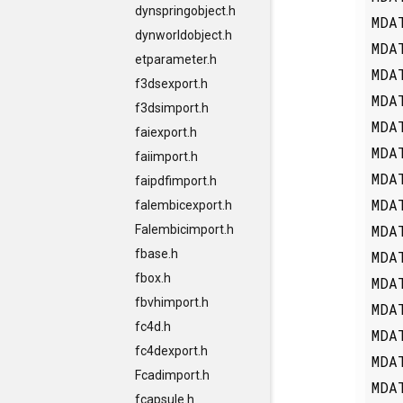
dynspringobject.h
MDA
dynworldobject.h
MDA
etparameter.h
MDA
f3dsexport.h
MDA
f3dsimport.h
MDA
faiexport.h
MDA
faiimport.h
MDA
faipdfimport.h
MDA
falembicexport.h
MDA
Falembicimport.h
fbase.h
MDA
fbox.h
MDA
fbvhimport.h
MDA
fc4d.h
MDA
fc4dexport.h
MDA
Fcadimport.h
MDA
fcapsule.h