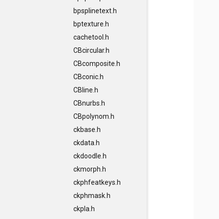
bpsplinetext.h
bptexture.h
cachetool.h
CBcircular.h
CBcomposite.h
CBconic.h
CBline.h
CBnurbs.h
CBpolynom.h
ckbase.h
ckdata.h
ckdoodle.h
ckmorph.h
ckphfeatkeys.h
ckphmask.h
ckpla.h