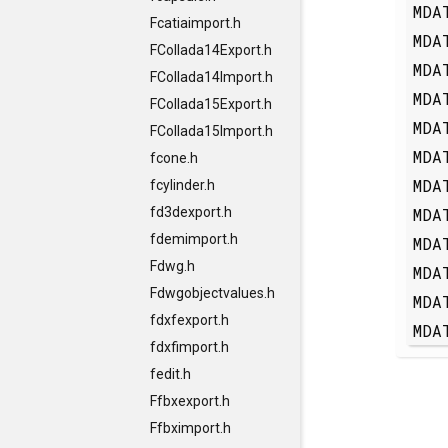
MDA
Fcatiaimport.h
MDA
FCollada14Export.h
MDA
FCollada14Import.h
MDA
FCollada15Export.h
MDA
FCollada15Import.h
MDA
fcone.h
MDA
fcylinder.h
MDA
fd3dexport.h
fdemimport.h
MDA
Fdwg.h
MDA
Fdwgobjectvalues.h
MDA
fdxfexport.h
MDA
fdxfimport.h
fedit.h
Ffbxexport.h
Ffbximport.h