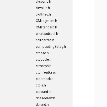
cksound.h
ckvalue.h
clothtag.h
CMsegment.h
CMstandard.h
cnurbsobject.h
collidertag.h
compositing3dtag.h
ctbase.h
ctdoodle.h
ctmorph.h
ctphfeatkeys.h
ctphmask.h
ctpla.h
ctsound.h
dbasedraw.h
dblend.h