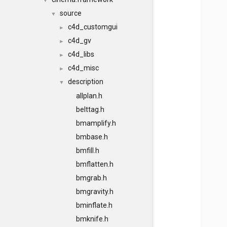
▼
source
▼
c4d_customgui
►
c4d_gv
►
c4d_libs
►
c4d_misc
►
description
▼
allplan.h
belttag.h
bmamplify.h
bmbase.h
bmfill.h
bmflatten.h
bmgrab.h
bmgravity.h
bminflate.h
bmknife.h