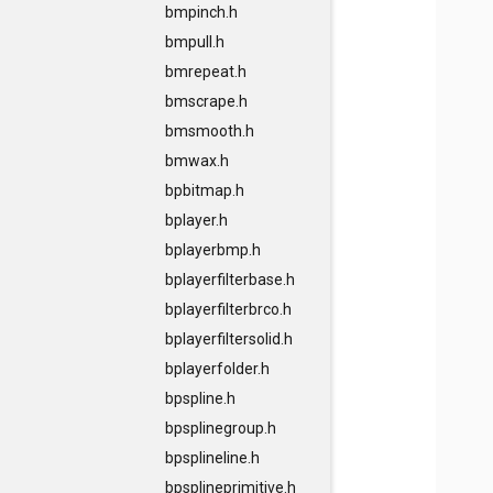
bmpinch.h
bmpull.h
bmrepeat.h
bmscrape.h
bmsmooth.h
bmwax.h
bpbitmap.h
bplayer.h
bplayerbmp.h
bplayerfilterbase.h
bplayerfilterbrco.h
bplayerfiltersolid.h
bplayerfolder.h
bpspline.h
bpsplinegroup.h
bpsplineline.h
bpsplineprimitive.h