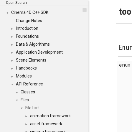
Open Search
too
Cinema 4D C++ SDK
▼
Change Notes
Introduction
►
Foundations
►
Data & Algorithms
►
Enum
Application Development
►
Scene Elements
►
enu
Handbooks
►
Modules
►
API Reference
▼
Classes
►
Files
▼
File List
▼
animation.framework
►
asset.framework
►
cinema.framework