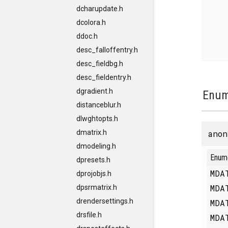
dcharupdate.h
dcolora.h
ddoc.h
desc_falloffentry.h
desc_fieldbg.h
desc_fieldentry.h
dgradient.h
Enum
distanceblur.h
dlwghtopts.h
anon
dmatrix.h
dmodeling.h
Enum
dpresets.h
MDA
dprojobjs.h
MDA
dpsrmatrix.h
drendersettings.h
MDA
drsfile.h
MDA