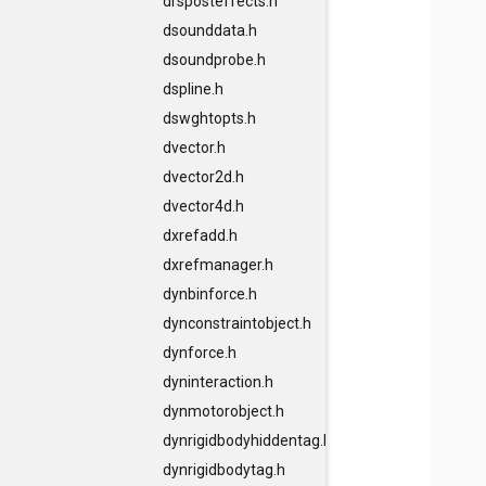
drsposteffects.h
dsounddata.h
dsoundprobe.h
dspline.h
dswghtopts.h
dvector.h
dvector2d.h
dvector4d.h
dxrefadd.h
dxrefmanager.h
dynbinforce.h
dynconstraintobject.h
dynforce.h
dyninteraction.h
dynmotorobject.h
dynrigidbodyhiddentag.h
dynrigidbodytag.h