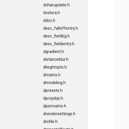
dcharupdate.h
dcolora.h
ddoc.h
desc_falloffentry.h
desc_fieldbg.h
desc_fieldentry.h
dgradient.h
distanceblur.h
dlwghtopts.h
dmatrix.h
dmodeling.h
dpresets.h
dprojobjs.h
dpsrmatrix.h
drendersettings.h
drsfile.h