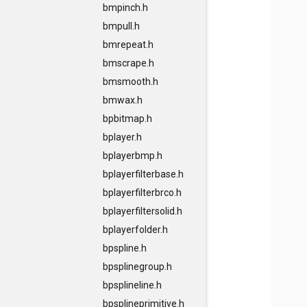
bmpinch.h
bmpull.h
bmrepeat.h
bmscrape.h
bmsmooth.h
bmwax.h
bpbitmap.h
bplayer.h
bplayerbmp.h
bplayerfilterbase.h
bplayerfilterbrco.h
bplayerfiltersolid.h
bplayerfolder.h
bpspline.h
bpsplinegroup.h
bpsplineline.h
bpsplineprimitive.h