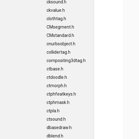
cksound.h
ckvalue.h
clothtag.h
CMsegment.h
CMstandard.h
cnurbsobject.h
collidertag.h
compositing3dtag.h
ctbase.h
ctdoodle.h
ctmorph.h
ctphfeatkeys.h
ctphmask.h
ctpla.h
ctsound.h
dbasedraw.h
dblend.h