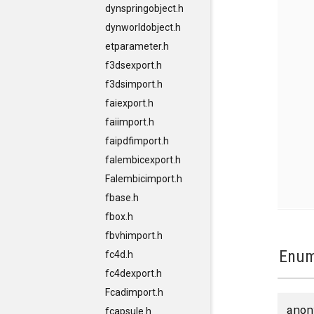
dynspringobject.h
dynworldobject.h
etparameter.h
f3dsexport.h
f3dsimport.h
faiexport.h
faiimport.h
faipdfimport.h
falembicexport.h
Falembicimport.h
fbase.h
fbox.h
fbvhimport.h
Enum
fc4d.h
fc4dexport.h
Fcadimport.h
anon
fcapsule.h