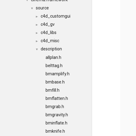
▼
source
▼
c4d_customgui
►
c4d_gv
►
c4d_libs
►
c4d_misc
►
description
▼
allplan.h
belttag.h
bmamplify.h
bmbase.h
bmfill.h
bmflatten.h
bmgrab.h
bmgravity.h
bminflate.h
bmknife.h