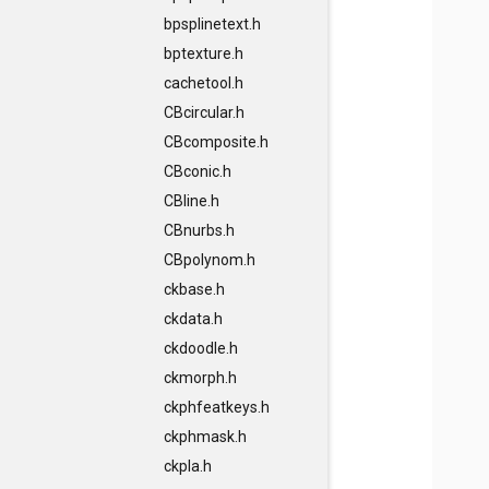
bpsplinetext.h
bptexture.h
cachetool.h
CBcircular.h
CBcomposite.h
CBconic.h
CBline.h
CBnurbs.h
CBpolynom.h
ckbase.h
ckdata.h
ckdoodle.h
ckmorph.h
ckphfeatkeys.h
ckphmask.h
ckpla.h