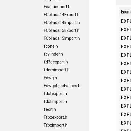
Fcatiaimport.h
Enum
FCollada14Export.h
EXP
FCollada14Import.h
EXP
FCollada15Export.h
EXP
FCollada15Import.h
EXP
fcone.h
EXP
fcylinder.h
fd3dexport.h
EXP
fdemimport.h
EXP
Fdwg.h
EXP
Fdwgobjectvalues.h
EXP
fdxfexport.h
EXP
fdxfimport.h
EXP
fedit.h
EXP
Ffbxexport.h
EXP
Ffbximport.h