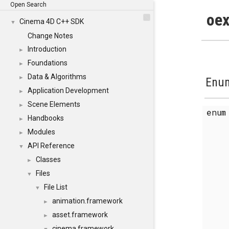
Open Search
oex
Cinema 4D C++ SDK
▼
Change Notes
Introduction
►
Foundations
►
Data & Algorithms
►
Enum
Application Development
►
Scene Elements
►
enu
Handbooks
►
Modules
►
API Reference
▼
Classes
►
Files
▼
File List
▼
animation.framework
►
asset.framework
►
cinema.framework