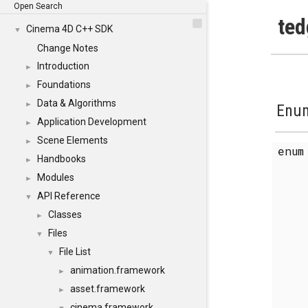
Open Search
ted
Cinema 4D C++ SDK
▼
Change Notes
Introduction
►
Foundations
►
Data & Algorithms
►
Enum
Application Development
►
Scene Elements
►
enu
Handbooks
►
Modules
►
API Reference
▼
Classes
►
Files
▼
File List
▼
animation.framework
►
asset.framework
►
cinema.framework