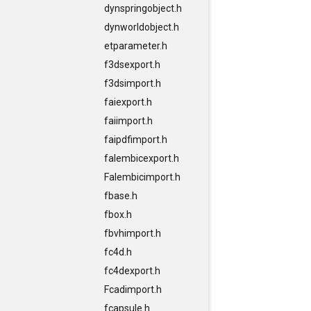
dynspringobject.h
dynworldobject.h
etparameter.h
f3dsexport.h
f3dsimport.h
faiexport.h
faiimport.h
faipdfimport.h
falembicexport.h
Falembicimport.h
fbase.h
fbox.h
fbvhimport.h
fc4d.h
fc4dexport.h
Fcadimport.h
fcapsule.h