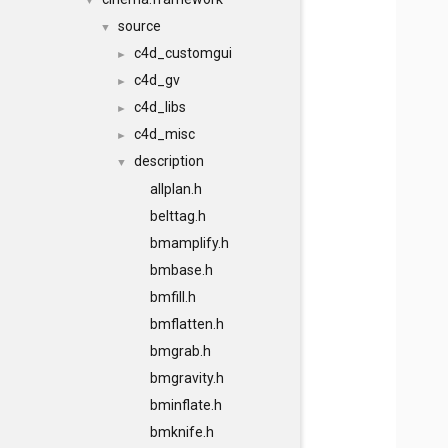
▼
source
▼
c4d_customgui
►
c4d_gv
►
c4d_libs
►
c4d_misc
►
description
▼
allplan.h
belttag.h
bmamplify.h
bmbase.h
bmfill.h
bmflatten.h
bmgrab.h
bmgravity.h
bminflate.h
bmknife.h