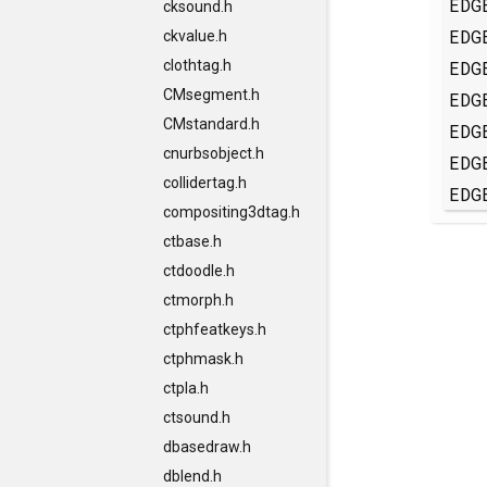
EDG
cksound.h
EDG
ckvalue.h
EDG
clothtag.h
CMsegment.h
EDG
CMstandard.h
EDG
cnurbsobject.h
EDG
collidertag.h
EDG
compositing3dtag.h
ctbase.h
ctdoodle.h
ctmorph.h
ctphfeatkeys.h
ctphmask.h
ctpla.h
ctsound.h
dbasedraw.h
dblend.h