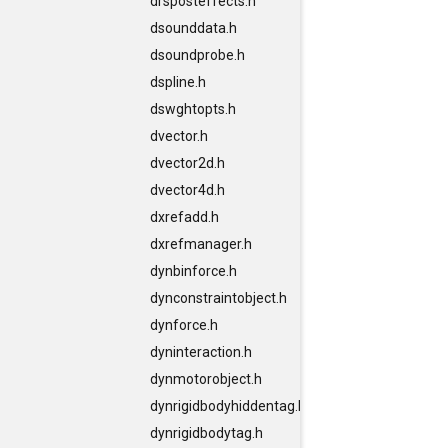
drsposteffects.h
dsounddata.h
dsoundprobe.h
dspline.h
dswghtopts.h
dvector.h
dvector2d.h
dvector4d.h
dxrefadd.h
dxrefmanager.h
dynbinforce.h
dynconstraintobject.h
dynforce.h
dyninteraction.h
dynmotorobject.h
dynrigidbodyhiddentag.h
dynrigidbodytag.h