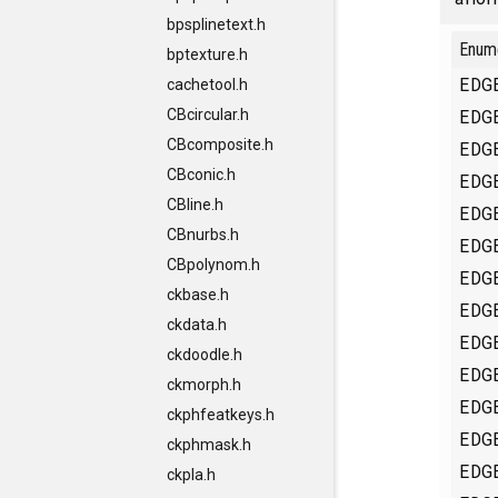
bpsplinetext.h
Enum
bptexture.h
EDG
cachetool.h
EDG
CBcircular.h
CBcomposite.h
EDG
CBconic.h
EDG
CBline.h
EDG
CBnurbs.h
EDG
CBpolynom.h
EDG
ckbase.h
EDG
ckdata.h
EDG
ckdoodle.h
EDG
ckmorph.h
EDG
ckphfeatkeys.h
EDG
ckphmask.h
EDG
ckpla.h