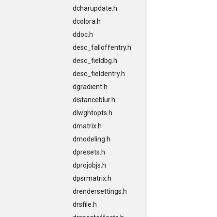
dcharupdate.h
dcolora.h
ddoc.h
desc_falloffentry.h
desc_fieldbg.h
desc_fieldentry.h
dgradient.h
distanceblur.h
dlwghtopts.h
dmatrix.h
dmodeling.h
dpresets.h
dprojobjs.h
dpsrmatrix.h
drendersettings.h
drsfile.h