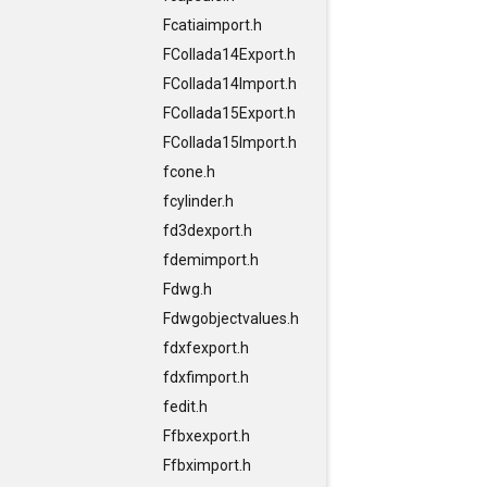
Fcatiaimport.h
FCollada14Export.h
FCollada14Import.h
FCollada15Export.h
FCollada15Import.h
fcone.h
fcylinder.h
fd3dexport.h
fdemimport.h
Fdwg.h
Fdwgobjectvalues.h
fdxfexport.h
fdxfimport.h
fedit.h
Ffbxexport.h
Ffbximport.h