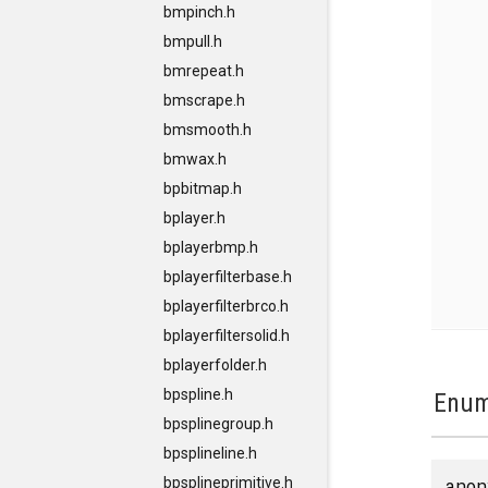
bmpinch.h
bmpull.h
bmrepeat.h
bmscrape.h
bmsmooth.h
bmwax.h
bpbitmap.h
bplayer.h
bplayerbmp.h
bplayerfilterbase.h
bplayerfilterbrco.h
bplayerfiltersolid.h
bplayerfolder.h
bpspline.h
Enum
bpsplinegroup.h
bpsplineline.h
anon
bpsplineprimitive.h