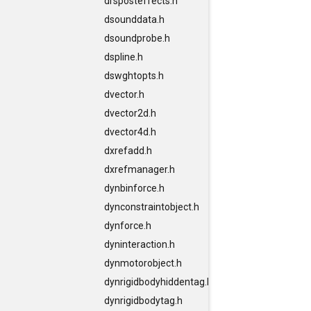
drsposteffects.h
dsounddata.h
dsoundprobe.h
dspline.h
dswghtopts.h
dvector.h
dvector2d.h
dvector4d.h
dxrefadd.h
dxrefmanager.h
dynbinforce.h
dynconstraintobject.h
dynforce.h
dyninteraction.h
dynmotorobject.h
dynrigidbodyhiddentag.h
dynrigidbodytag.h