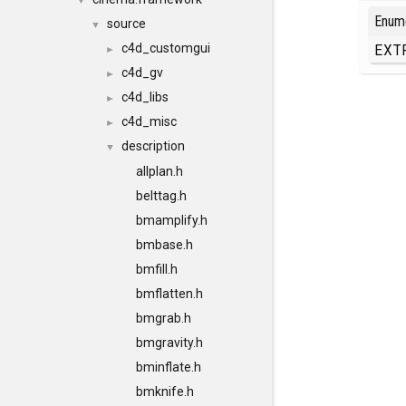
▼
Enum
source
▼
EXT
c4d_customgui
►
c4d_gv
►
c4d_libs
►
c4d_misc
►
description
▼
allplan.h
belttag.h
bmamplify.h
bmbase.h
bmfill.h
bmflatten.h
bmgrab.h
bmgravity.h
bminflate.h
bmknife.h