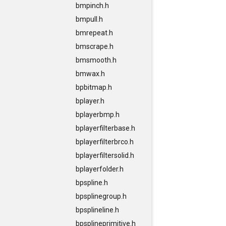
bmpinch.h
bmpull.h
bmrepeat.h
bmscrape.h
bmsmooth.h
bmwax.h
bpbitmap.h
bplayer.h
bplayerbmp.h
bplayerfilterbase.h
bplayerfilterbrco.h
bplayerfiltersolid.h
bplayerfolder.h
bpspline.h
bpsplinegroup.h
bpsplineline.h
bpsplineprimitive.h