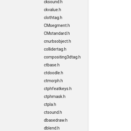
cksound.h
ckvalue.h
clothtag.h
CMsegment.h
CMstandard.h
cnurbsobject.h
collidertag.h
compositing3dtag.h
ctbase.h
ctdoodle.h
ctmorph.h
ctphfeatkeys.h
ctphmask.h
ctpla.h
ctsound.h
dbasedraw.h
dblend.h