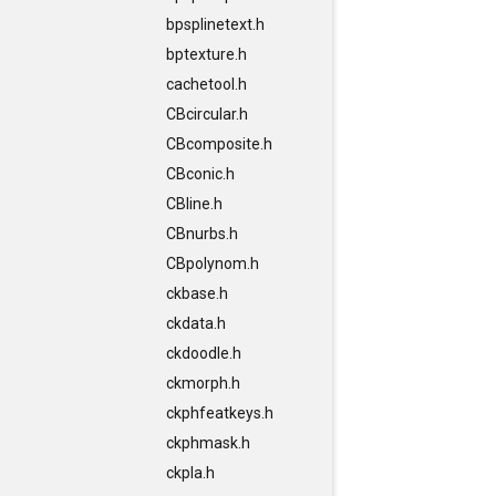
bpsplinetext.h
bptexture.h
cachetool.h
CBcircular.h
CBcomposite.h
CBconic.h
CBline.h
CBnurbs.h
CBpolynom.h
ckbase.h
ckdata.h
ckdoodle.h
ckmorph.h
ckphfeatkeys.h
ckphmask.h
ckpla.h