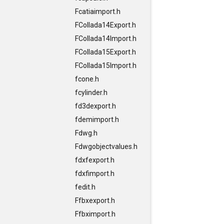
Fcatiaimport.h
FCollada14Export.h
FCollada14Import.h
FCollada15Export.h
FCollada15Import.h
fcone.h
fcylinder.h
fd3dexport.h
fdemimport.h
Fdwg.h
Fdwgobjectvalues.h
fdxfexport.h
fdxfimport.h
fedit.h
Ffbxexport.h
Ffbximport.h