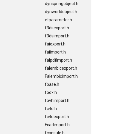
dynspringobject.h
dynworldobject.h
etparameter.h
f3dsexport.h
f3dsimport.h
faiexport.h
faiimport.h
faipdfimport.h
falembicexport.h
Falembicimport.h
fbase.h
fbox.h
fbvhimport.h
fc4d.h
fc4dexport.h
Fcadimport.h
fcapsule.h