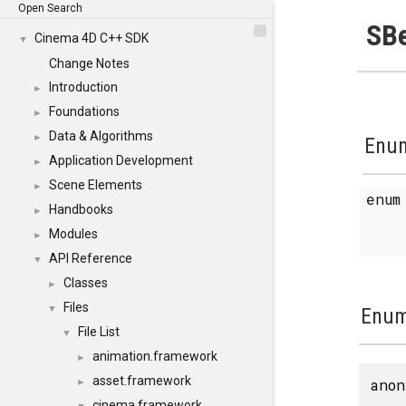
Open Search
SBe
Cinema 4D C++ SDK
▼
Change Notes
Introduction
►
Foundations
►
Data & Algorithms
►
Enum
Application Development
►
Scene Elements
►
enu
Handbooks
►
Modules
►
API Reference
▼
Classes
►
Files
▼
Enum
File List
▼
animation.framework
►
asset.framework
anon
►
cinema.framework