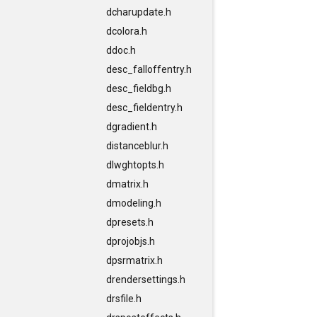
dcharupdate.h
dcolora.h
ddoc.h
desc_falloffentry.h
desc_fieldbg.h
desc_fieldentry.h
dgradient.h
distanceblur.h
dlwghtopts.h
dmatrix.h
dmodeling.h
dpresets.h
dprojobjs.h
dpsrmatrix.h
drendersettings.h
drsfile.h