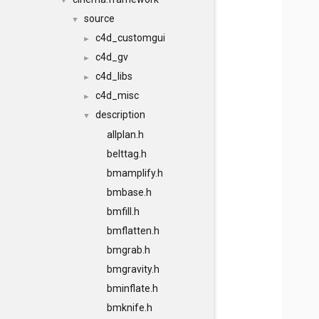
▼
source
▼
c4d_customgui
►
c4d_gv
►
c4d_libs
►
c4d_misc
►
description
▼
allplan.h
belttag.h
bmamplify.h
bmbase.h
bmfill.h
bmflatten.h
bmgrab.h
bmgravity.h
bminflate.h
bmknife.h