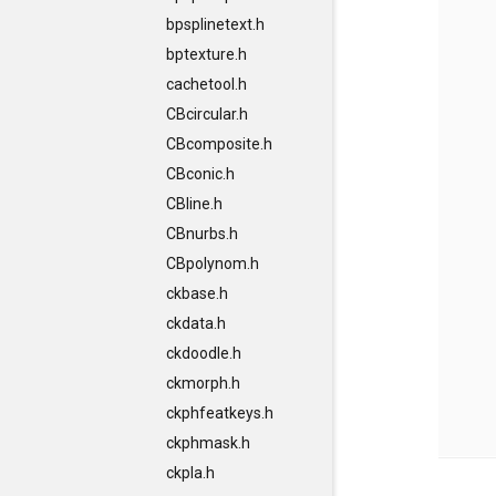
bpsplinetext.h
bptexture.h
cachetool.h
CBcircular.h
CBcomposite.h
CBconic.h
CBline.h
CBnurbs.h
CBpolynom.h
ckbase.h
ckdata.h
ckdoodle.h
ckmorph.h
ckphfeatkeys.h
ckphmask.h
ckpla.h