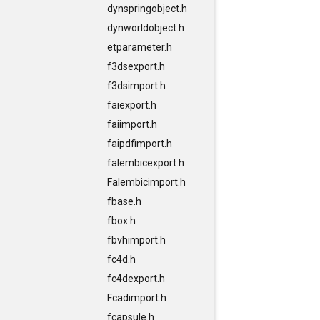
dynspringobject.h
dynworldobject.h
etparameter.h
f3dsexport.h
f3dsimport.h
faiexport.h
faiimport.h
faipdfimport.h
falembicexport.h
Falembicimport.h
fbase.h
fbox.h
fbvhimport.h
fc4d.h
fc4dexport.h
Fcadimport.h
fcapsule.h