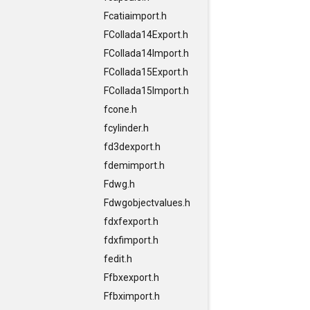
Fcatiaimport.h
FCollada14Export.h
FCollada14Import.h
FCollada15Export.h
FCollada15Import.h
fcone.h
fcylinder.h
fd3dexport.h
fdemimport.h
Fdwg.h
Fdwgobjectvalues.h
fdxfexport.h
fdxfimport.h
fedit.h
Ffbxexport.h
Ffbximport.h