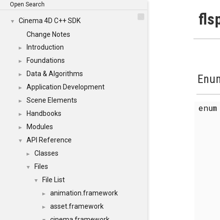
Open Search
fls
Cinema 4D C++ SDK
▼
Change Notes
Introduction
►
Foundations
►
Data & Algorithms
►
Enum
Application Development
►
Scene Elements
►
enu
Handbooks
►
Modules
►
API Reference
▼
Classes
►
Files
▼
File List
▼
animation.framework
►
asset.framework
►
cinema.framework