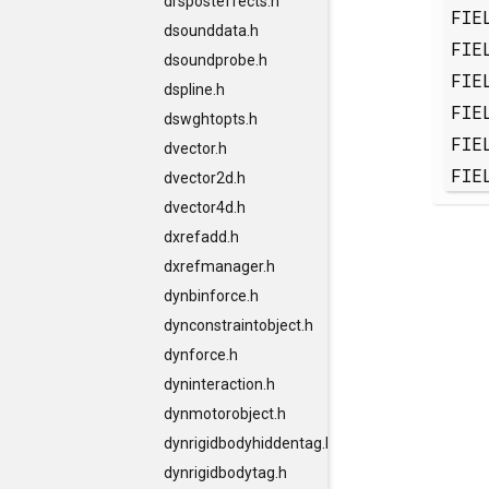
drsposteffects.h
FIE
dsounddata.h
FIE
dsoundprobe.h
FIE
dspline.h
FIE
dswghtopts.h
FIE
dvector.h
FIE
dvector2d.h
dvector4d.h
dxrefadd.h
dxrefmanager.h
dynbinforce.h
dynconstraintobject.h
dynforce.h
dyninteraction.h
dynmotorobject.h
dynrigidbodyhiddentag.h
dynrigidbodytag.h