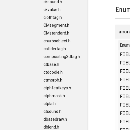
cksound.h
Enum
ckvalue.h
clothtag.h
CMsegment.h
anon
CMstandard.h
cnurbsobject.h
Enum
collidertag.h
FIE
compositing3dtag.h
FIE
ctbase.h
FIE
ctdoodle.h
FIE
ctmorph.h
FIE
ctphfeatkeys.h
FIE
ctphmask.h
ctpla.h
FIE
ctsound.h
FIE
dbasedraw.h
FIE
dblend.h
FIE