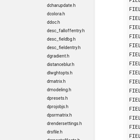
dcharupdate.h
FIE
dcolora.h
FIE
ddoc.h
FIE
desc_falloffentry.h
FIE
desc_fieldbg.h
FIE
desc_fieldentry.h
FIE
dgradient.h
FIE
distanceblur.h
FIE
dlwghtopts.h
FIE
dmatrix.h
FIE
dmodeling.h
dpresets.h
FIE
dprojobjs.h
FIE
dpsrmatrix.h
FIE
drendersettings.h
FIE
drsfile.h
FIE