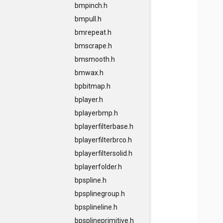
bmpinch.h
bmpull.h
bmrepeat.h
bmscrape.h
bmsmooth.h
bmwax.h
bpbitmap.h
bplayer.h
bplayerbmp.h
bplayerfilterbase.h
bplayerfilterbrco.h
bplayerfiltersolid.h
bplayerfolder.h
bpspline.h
bpsplinegroup.h
bpsplineline.h
bpsplineprimitive.h