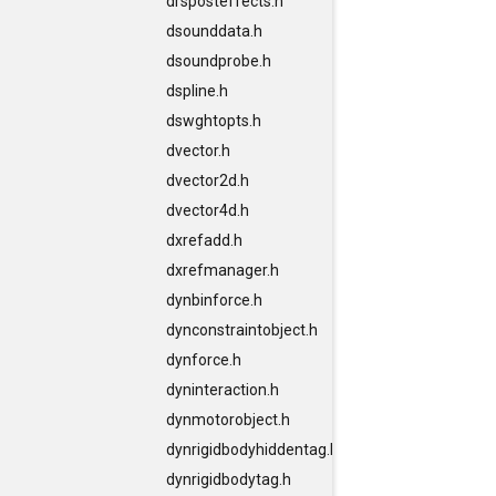
drsposteffects.h
dsounddata.h
dsoundprobe.h
dspline.h
dswghtopts.h
dvector.h
dvector2d.h
dvector4d.h
dxrefadd.h
dxrefmanager.h
dynbinforce.h
dynconstraintobject.h
dynforce.h
dyninteraction.h
dynmotorobject.h
dynrigidbodyhiddentag.h
dynrigidbodytag.h