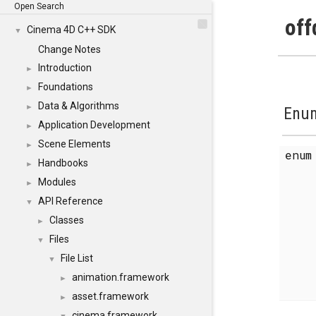
Open Search
off
Cinema 4D C++ SDK
▼
Change Notes
Introduction
►
Foundations
►
Data & Algorithms
►
Enum
Application Development
►
Scene Elements
►
enu
Handbooks
►
Modules
►
API Reference
▼
Classes
►
Files
▼
File List
▼
animation.framework
►
asset.framework
►
cinema.framework