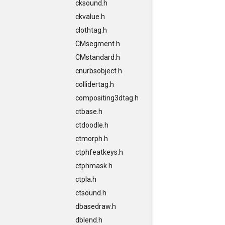
cksound.h
ckvalue.h
clothtag.h
CMsegment.h
CMstandard.h
cnurbsobject.h
collidertag.h
compositing3dtag.h
ctbase.h
ctdoodle.h
ctmorph.h
ctphfeatkeys.h
ctphmask.h
ctpla.h
ctsound.h
dbasedraw.h
dblend.h