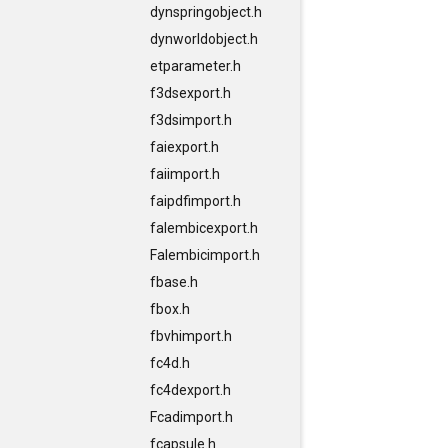
dynspringobject.h
dynworldobject.h
etparameter.h
f3dsexport.h
f3dsimport.h
faiexport.h
faiimport.h
faipdfimport.h
falembicexport.h
Falembicimport.h
fbase.h
fbox.h
fbvhimport.h
fc4d.h
fc4dexport.h
Fcadimport.h
fcapsule.h