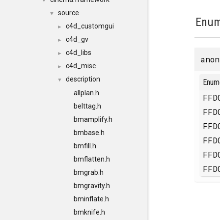
▼
source
▼
Enum
c4d_customgui
►
c4d_gv
►
c4d_libs
►
anon
c4d_misc
►
description
▼
Enum
allplan.h
FFD
belttag.h
FFD
bmamplify.h
FFD
bmbase.h
FFD
bmfill.h
FFD
bmflatten.h
FFD
bmgrab.h
bmgravity.h
bminflate.h
bmknife.h