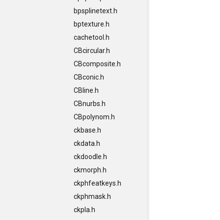
bpsplinetext.h
bptexture.h
cachetool.h
CBcircular.h
CBcomposite.h
CBconic.h
CBline.h
CBnurbs.h
CBpolynom.h
ckbase.h
ckdata.h
ckdoodle.h
ckmorph.h
ckphfeatkeys.h
ckphmask.h
ckpla.h