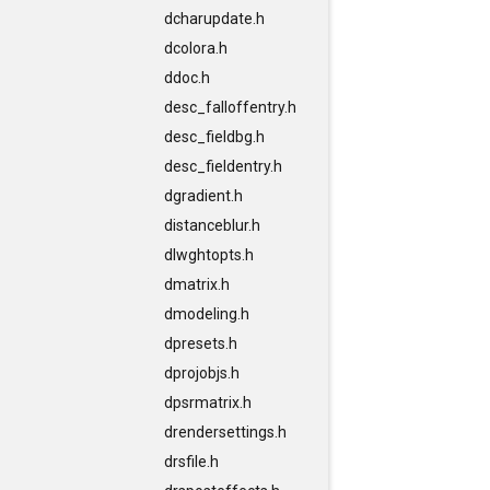
dcharupdate.h
dcolora.h
ddoc.h
desc_falloffentry.h
desc_fieldbg.h
desc_fieldentry.h
dgradient.h
distanceblur.h
dlwghtopts.h
dmatrix.h
dmodeling.h
dpresets.h
dprojobjs.h
dpsrmatrix.h
drendersettings.h
drsfile.h