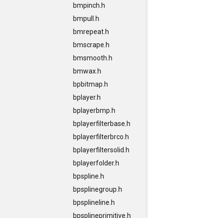
bmpinch.h
bmpull.h
bmrepeat.h
bmscrape.h
bmsmooth.h
bmwax.h
bpbitmap.h
bplayer.h
bplayerbmp.h
bplayerfilterbase.h
bplayerfilterbrco.h
bplayerfiltersolid.h
bplayerfolder.h
bpspline.h
bpsplinegroup.h
bpsplineline.h
bpsplineprimitive.h