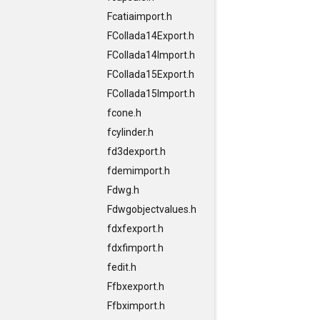
Fcatiaimport.h
FCollada14Export.h
FCollada14Import.h
FCollada15Export.h
FCollada15Import.h
fcone.h
fcylinder.h
fd3dexport.h
fdemimport.h
Fdwg.h
Fdwgobjectvalues.h
fdxfexport.h
fdxfimport.h
fedit.h
Ffbxexport.h
Ffbximport.h