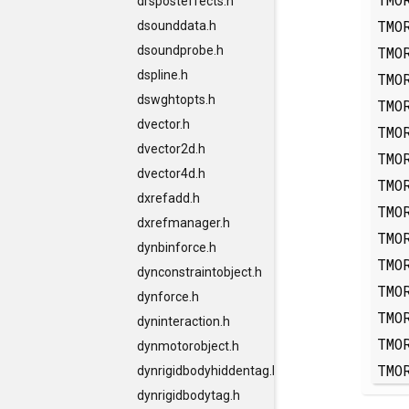
drsposteffects.h
TMO
dsounddata.h
TMO
dsoundprobe.h
dspline.h
TMO
dswghtopts.h
TMO
dvector.h
TMO
dvector2d.h
TMO
dvector4d.h
TMO
dxrefadd.h
TMO
dxrefmanager.h
TMO
dynbinforce.h
TMO
dynconstraintobject.h
TMO
dynforce.h
TMO
dyninteraction.h
TMO
dynmotorobject.h
TMO
dynrigidbodyhiddentag.h
dynrigidbodytag.h