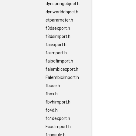
dynspringobject.h
dynworldobject.h
etparameter.h
f3dsexport.h
f3dsimport.h
faiexport.h
faiimport.h
faipdfimport.h
falembicexport.h
Falembicimport.h
fbase.h
fbox.h
fbvhimport.h
fc4d.h
fc4dexport.h
Fcadimport.h
fcapsule.h