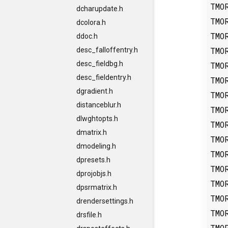
TMO
dcharupdate.h
TMO
dcolora.h
TMO
ddoc.h
TMO
desc_falloffentry.h
desc_fieldbg.h
TMO
desc_fieldentry.h
TMO
dgradient.h
TMO
distanceblur.h
TMO
dlwghtopts.h
TMO
dmatrix.h
TMO
dmodeling.h
TMO
dpresets.h
TMO
dprojobjs.h
TMO
dpsrmatrix.h
TMO
drendersettings.h
TMO
drsfile.h
TMO