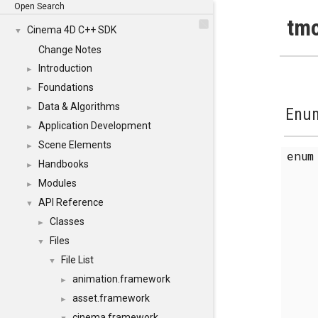
Open Search
tmo
Cinema 4D C++ SDK
▼
Change Notes
Introduction
►
Foundations
►
Data & Algorithms
►
Enum
Application Development
►
Scene Elements
►
enu
Handbooks
►
Modules
►
API Reference
▼
Classes
►
Files
▼
File List
▼
animation.framework
►
asset.framework
►
cinema.framework