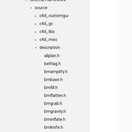
▼
source
▼
c4d_customgui
►
c4d_gv
►
c4d_libs
►
c4d_misc
►
description
▼
allplan.h
belttag.h
bmamplify.h
bmbase.h
bmfill.h
bmflatten.h
bmgrab.h
bmgravity.h
bminflate.h
bmknife.h