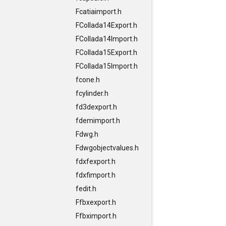
Fcatiaimport.h
FCollada14Export.h
FCollada14Import.h
FCollada15Export.h
FCollada15Import.h
fcone.h
fcylinder.h
fd3dexport.h
fdemimport.h
Fdwg.h
Fdwgobjectvalues.h
fdxfexport.h
fdxfimport.h
fedit.h
Ffbxexport.h
Ffbximport.h