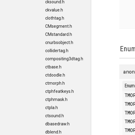
cksound.h
ckvalue.h
clothtag.h
CMsegment.h
CMstandard.h
cnurbsobject.h
Enum
collidertag.h
compositing3dtag.h
ctbase.h
anon
ctdoodle.h
ctmorph.h
Enum
ctphfeatkeys.h
TMO
ctphmask.h
TMO
ctpla.h
TMO
ctsound.h
TMO
dbasedraw.h
TMO
dblend.h