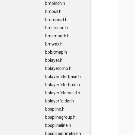
bmpinch.h
bmpull.h
bmrepeat.h
bmscrape.h
bmsmooth.h
bmwax.h
bpbitmap.h
bplayer.h
bplayerbmp.h
bplayerfilterbase.h
bplayerfilterbrco.h
bplayerfiltersolid.h
bplayerfolder.h
bpspline.h
bpsplinegroup.h
bpsplineline.h
bpsplineprimitive.h