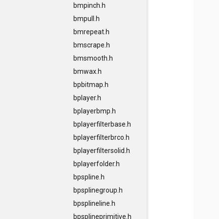
bmpinch.h
bmpull.h
bmrepeat.h
bmscrape.h
bmsmooth.h
bmwax.h
bpbitmap.h
bplayer.h
bplayerbmp.h
bplayerfilterbase.h
bplayerfilterbrco.h
bplayerfiltersolid.h
bplayerfolder.h
bpspline.h
bpsplinegroup.h
bpsplineline.h
bpsplineprimitive.h