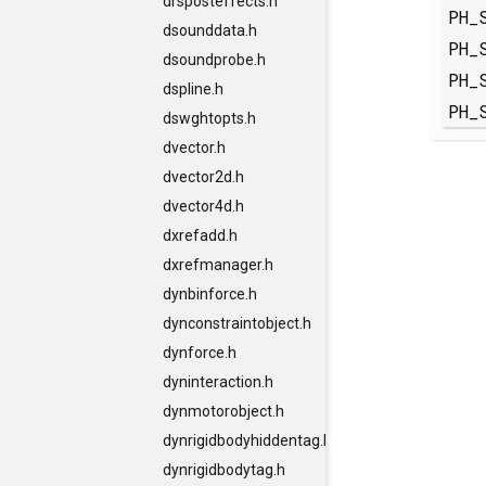
drsposteffects.h
PH_
dsounddata.h
PH_
dsoundprobe.h
PH_
dspline.h
PH_
dswghtopts.h
dvector.h
dvector2d.h
dvector4d.h
dxrefadd.h
dxrefmanager.h
dynbinforce.h
dynconstraintobject.h
dynforce.h
dyninteraction.h
dynmotorobject.h
dynrigidbodyhiddentag.h
dynrigidbodytag.h