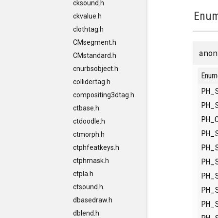
cksound.h
Enum
ckvalue.h
clothtag.h
CMsegment.h
anon
CMstandard.h
cnurbsobject.h
Enum
collidertag.h
PH_
compositing3dtag.h
PH_
ctbase.h
PH_
ctdoodle.h
PH_
ctmorph.h
PH_
ctphfeatkeys.h
PH_
ctphmask.h
ctpla.h
PH_
ctsound.h
PH_
dbasedraw.h
PH_
dblend.h
PH_