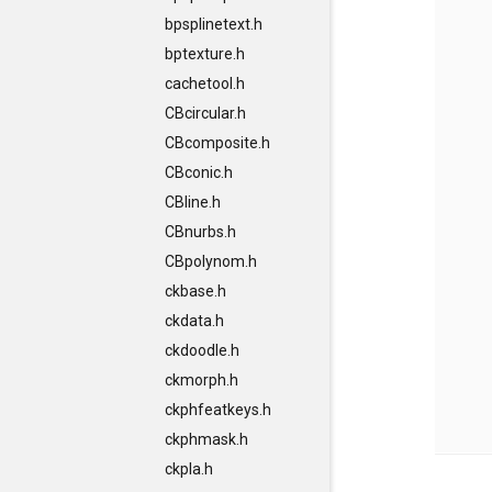
bpsplinetext.h
bptexture.h
cachetool.h
CBcircular.h
CBcomposite.h
CBconic.h
CBline.h
CBnurbs.h
CBpolynom.h
ckbase.h
ckdata.h
ckdoodle.h
ckmorph.h
ckphfeatkeys.h
ckphmask.h
ckpla.h