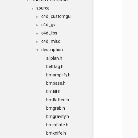
▼
source
▼
c4d_customgui
►
c4d_gv
►
c4d_libs
►
c4d_misc
►
description
▼
allplan.h
belttag.h
bmamplify.h
bmbase.h
bmfill.h
bmflatten.h
bmgrab.h
bmgravity.h
bminflate.h
bmknife.h