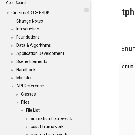
Open Search
tph
Cinema 4D C++ SDK
▼
Change Notes
Introduction
►
Foundations
►
Data & Algorithms
►
Enum
Application Development
►
Scene Elements
►
enu
Handbooks
►
Modules
►
API Reference
▼
Classes
►
Files
▼
File List
▼
animation.framework
►
asset.framework
►
cinema.framework