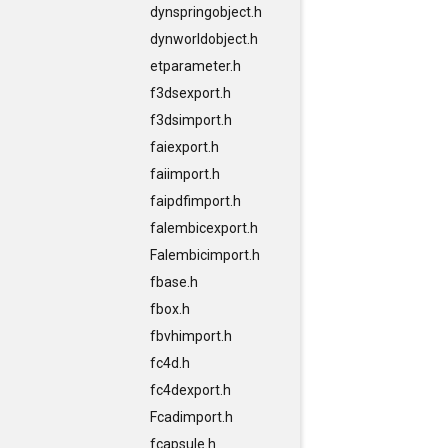
dynspringobject.h
dynworldobject.h
etparameter.h
f3dsexport.h
f3dsimport.h
faiexport.h
faiimport.h
faipdfimport.h
falembicexport.h
Falembicimport.h
fbase.h
fbox.h
fbvhimport.h
fc4d.h
fc4dexport.h
Fcadimport.h
fcapsule.h