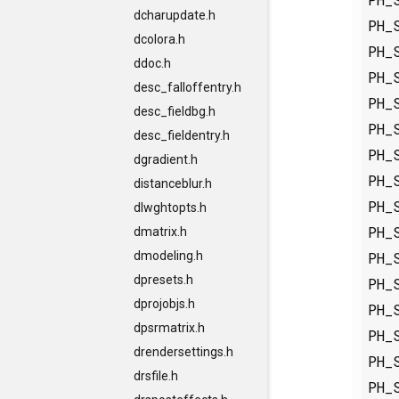
dcharupdate.h
PH_
dcolora.h
PH_
ddoc.h
PH_
desc_falloffentry.h
PH_
desc_fieldbg.h
PH_
desc_fieldentry.h
PH_
dgradient.h
PH_
distanceblur.h
PH_
dlwghtopts.h
PH_
dmatrix.h
PH_
dmodeling.h
dpresets.h
PH_
dprojobjs.h
PH_
dpsrmatrix.h
PH_
drendersettings.h
PH_
drsfile.h
PH_