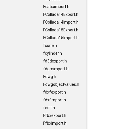
Fcatiaimport.h
FCollada14Export.h
FCollada14Import.h
FCollada15Export.h
FCollada15Import.h
fcone.h
fcylinder.h
fd3dexport.h
fdemimport.h
Fdwg.h
Fdwgobjectvalues.h
fdxfexport.h
fdxfimport.h
fedit.h
Ffbxexport.h
Ffbximport.h