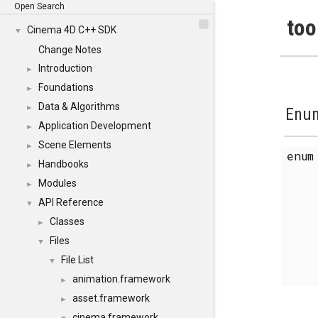
Open Search
too
Cinema 4D C++ SDK
▼
Change Notes
Introduction
►
Foundations
►
Data & Algorithms
►
Enum
Application Development
►
Scene Elements
►
enu
Handbooks
►
Modules
►
API Reference
▼
Classes
►
Files
▼
File List
▼
animation.framework
►
asset.framework
►
cinema.framework