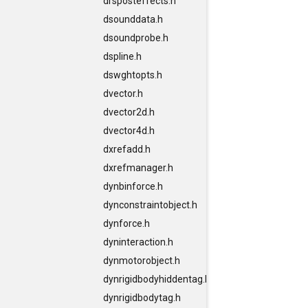
drsposteffects.h
dsounddata.h
dsoundprobe.h
dspline.h
dswghtopts.h
dvector.h
dvector2d.h
dvector4d.h
dxrefadd.h
dxrefmanager.h
dynbinforce.h
dynconstraintobject.h
dynforce.h
dyninteraction.h
dynmotorobject.h
dynrigidbodyhiddentag.h
dynrigidbodytag.h