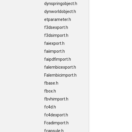
dynspringobject.h
dynworldobject.h
etparameter.h
f3dsexport.h
f3dsimport.h
faiexport.h
faiimport.h
faipdfimport.h
falembicexport.h
Falembicimport.h
fbase.h
fbox.h
fbvhimport.h
fc4d.h
fc4dexport.h
Fcadimport.h
fcapsule.h