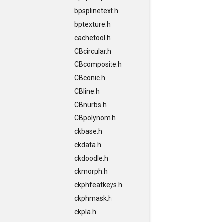
bpsplinetext.h
bptexture.h
cachetool.h
CBcircular.h
CBcomposite.h
CBconic.h
CBline.h
CBnurbs.h
CBpolynom.h
ckbase.h
ckdata.h
ckdoodle.h
ckmorph.h
ckphfeatkeys.h
ckphmask.h
ckpla.h