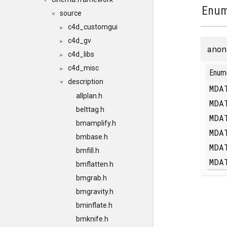
▼
Enum
source
▼
c4d_customgui
►
c4d_gv
►
anon
c4d_libs
►
c4d_misc
►
Enum
description
▼
MDA
allplan.h
MDA
belttag.h
MDA
bmamplify.h
MDA
bmbase.h
MDA
bmfill.h
MDA
bmflatten.h
bmgrab.h
bmgravity.h
bminflate.h
bmknife.h