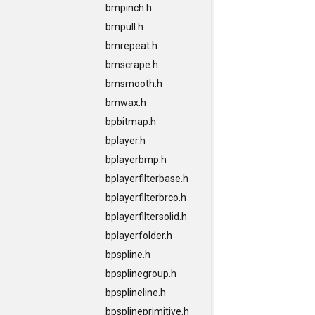
bmpinch.h
bmpull.h
bmrepeat.h
bmscrape.h
bmsmooth.h
bmwax.h
bpbitmap.h
bplayer.h
bplayerbmp.h
bplayerfilterbase.h
bplayerfilterbrco.h
bplayerfiltersolid.h
bplayerfolder.h
bpspline.h
bpsplinegroup.h
bpsplineline.h
bpsplineprimitive.h