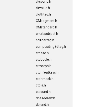
cksound.h
ckvalue.h
clothtag.h
CMsegment.h
CMstandard.h
cnurbsobject.h
collidertag.h
compositing3dtag.h
ctbase.h
ctdoodle.h
ctmorph.h
ctphfeatkeys.h
ctphmask.h
ctpla.h
ctsound.h
dbasedraw.h
dblend.h