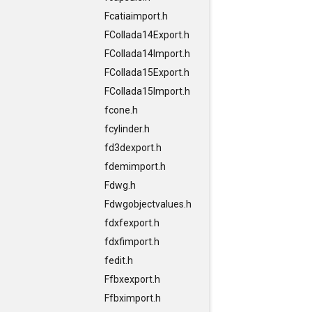
Fcatiaimport.h
FCollada14Export.h
FCollada14Import.h
FCollada15Export.h
FCollada15Import.h
fcone.h
fcylinder.h
fd3dexport.h
fdemimport.h
Fdwg.h
Fdwgobjectvalues.h
fdxfexport.h
fdxfimport.h
fedit.h
Ffbxexport.h
Ffbximport.h