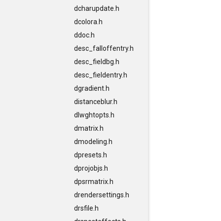
dcharupdate.h
dcolora.h
ddoc.h
desc_falloffentry.h
desc_fieldbg.h
desc_fieldentry.h
dgradient.h
distanceblur.h
dlwghtopts.h
dmatrix.h
dmodeling.h
dpresets.h
dprojobjs.h
dpsrmatrix.h
drendersettings.h
drsfile.h