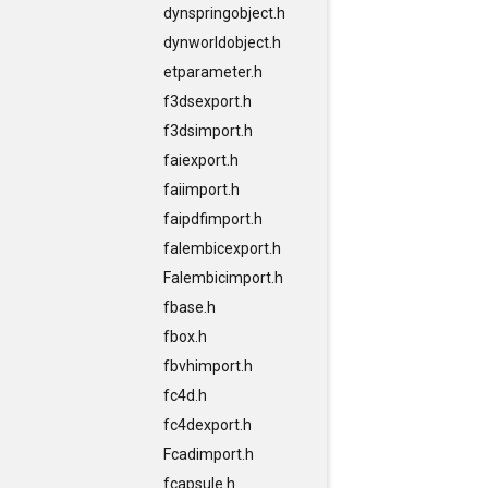
dynspringobject.h
dynworldobject.h
etparameter.h
f3dsexport.h
f3dsimport.h
faiexport.h
faiimport.h
faipdfimport.h
falembicexport.h
Falembicimport.h
fbase.h
fbox.h
fbvhimport.h
fc4d.h
fc4dexport.h
Fcadimport.h
fcapsule.h