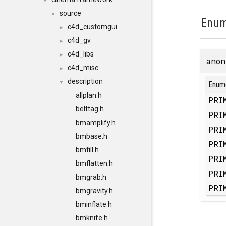
▼
source
▼
Enum
c4d_customgui
►
c4d_gv
►
c4d_libs
►
anon
c4d_misc
►
description
▼
Enum
allplan.h
PRI
belttag.h
PRI
bmamplify.h
PRI
bmbase.h
PRI
bmfill.h
PRI
bmflatten.h
PRI
bmgrab.h
PRI
bmgravity.h
bminflate.h
bmknife.h