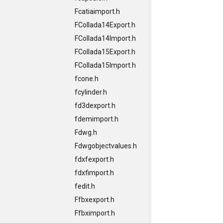
Fcatiaimport.h
FCollada14Export.h
FCollada14Import.h
FCollada15Export.h
FCollada15Import.h
fcone.h
fcylinder.h
fd3dexport.h
fdemimport.h
Fdwg.h
Fdwgobjectvalues.h
fdxfexport.h
fdxfimport.h
fedit.h
Ffbxexport.h
Ffbximport.h