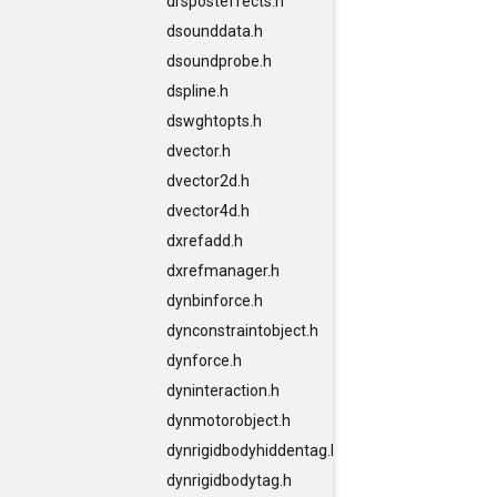
drsposteffects.h
dsounddata.h
dsoundprobe.h
dspline.h
dswghtopts.h
dvector.h
dvector2d.h
dvector4d.h
dxrefadd.h
dxrefmanager.h
dynbinforce.h
dynconstraintobject.h
dynforce.h
dyninteraction.h
dynmotorobject.h
dynrigidbodyhiddentag.h
dynrigidbodytag.h