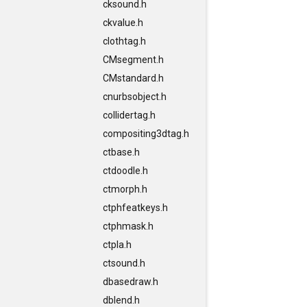
cksound.h
ckvalue.h
clothtag.h
CMsegment.h
CMstandard.h
cnurbsobject.h
collidertag.h
compositing3dtag.h
ctbase.h
ctdoodle.h
ctmorph.h
ctphfeatkeys.h
ctphmask.h
ctpla.h
ctsound.h
dbasedraw.h
dblend.h