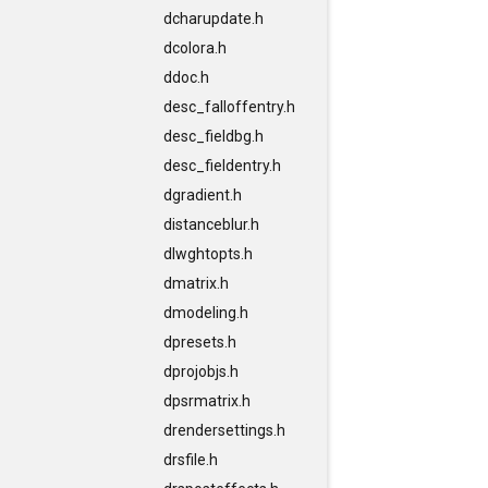
dcharupdate.h
dcolora.h
ddoc.h
desc_falloffentry.h
desc_fieldbg.h
desc_fieldentry.h
dgradient.h
distanceblur.h
dlwghtopts.h
dmatrix.h
dmodeling.h
dpresets.h
dprojobjs.h
dpsrmatrix.h
drendersettings.h
drsfile.h