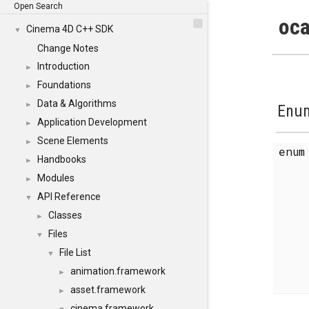
Open Search
oca
Cinema 4D C++ SDK
▼
Change Notes
Introduction
►
Foundations
►
Data & Algorithms
►
Enum
Application Development
►
Scene Elements
►
enu
Handbooks
►
Modules
►
API Reference
▼
Classes
►
Files
▼
File List
▼
animation.framework
►
asset.framework
►
cinema.framework