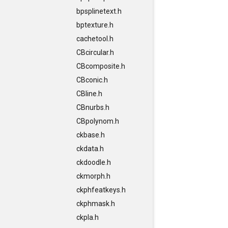
bpsplinetext.h
bptexture.h
cachetool.h
CBcircular.h
CBcomposite.h
CBconic.h
CBline.h
CBnurbs.h
CBpolynom.h
ckbase.h
ckdata.h
ckdoodle.h
ckmorph.h
ckphfeatkeys.h
ckphmask.h
ckpla.h