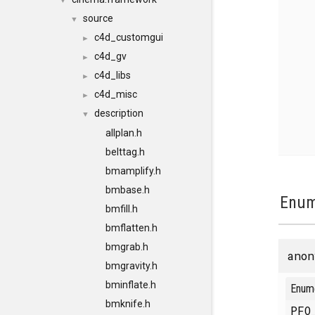
▼
source
▼
c4d_customgui
►
c4d_gv
►
c4d_libs
►
c4d_misc
►
description
▼
allplan.h
belttag.h
bmamplify.h
bmbase.h
Enum
bmfill.h
bmflatten.h
bmgrab.h
anon
bmgravity.h
bminflate.h
Enum
bmknife.h
PFO