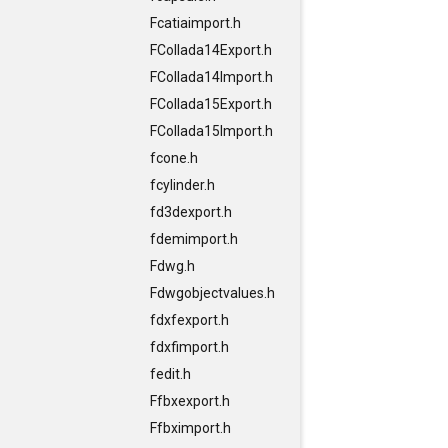
Fcatiaimport.h
FCollada14Export.h
FCollada14Import.h
FCollada15Export.h
FCollada15Import.h
fcone.h
fcylinder.h
fd3dexport.h
fdemimport.h
Fdwg.h
Fdwgobjectvalues.h
fdxfexport.h
fdxfimport.h
fedit.h
Ffbxexport.h
Ffbximport.h