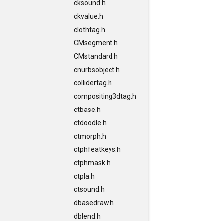
cksound.h
ckvalue.h
clothtag.h
CMsegment.h
CMstandard.h
cnurbsobject.h
collidertag.h
compositing3dtag.h
ctbase.h
ctdoodle.h
ctmorph.h
ctphfeatkeys.h
ctphmask.h
ctpla.h
ctsound.h
dbasedraw.h
dblend.h