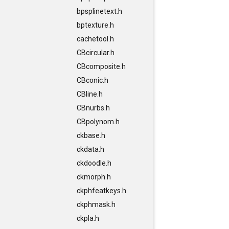
bpsplinetext.h
bptexture.h
cachetool.h
CBcircular.h
CBcomposite.h
CBconic.h
CBline.h
CBnurbs.h
CBpolynom.h
ckbase.h
ckdata.h
ckdoodle.h
ckmorph.h
ckphfeatkeys.h
ckphmask.h
ckpla.h