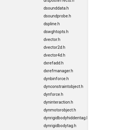
drsposteffects.h
dsounddata.h
dsoundprobe.h
dspline.h
dswghtopts.h
dvector.h
dvector2d.h
dvector4d.h
dxrefadd.h
dxrefmanager.h
dynbinforce.h
dynconstraintobject.h
dynforce.h
dyninteraction.h
dynmotorobject.h
dynrigidbodyhiddentag.h
dynrigidbodytag.h