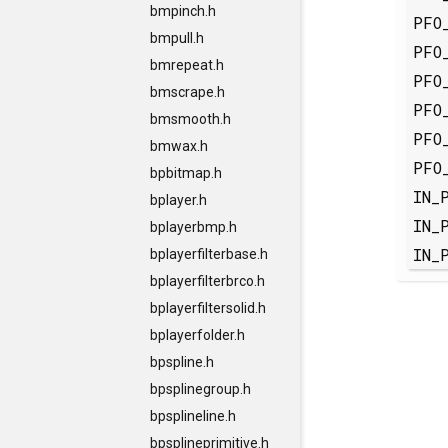
bmpinch.h
PFO
bmpull.h
PFO
bmrepeat.h
PFO
bmscrape.h
PFO
bmsmooth.h
PFO
bmwax.h
PFO
bpbitmap.h
IN_
bplayer.h
IN_
bplayerbmp.h
IN_
bplayerfilterbase.h
bplayerfilterbrco.h
bplayerfiltersolid.h
bplayerfolder.h
bpspline.h
bpsplinegroup.h
bpsplineline.h
bpsplineprimitive.h