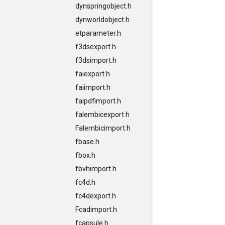
dynspringobject.h
dynworldobject.h
etparameter.h
f3dsexport.h
f3dsimport.h
faiexport.h
faiimport.h
faipdfimport.h
falembicexport.h
Falembicimport.h
fbase.h
fbox.h
fbvhimport.h
fc4d.h
fc4dexport.h
Fcadimport.h
fcapsule.h