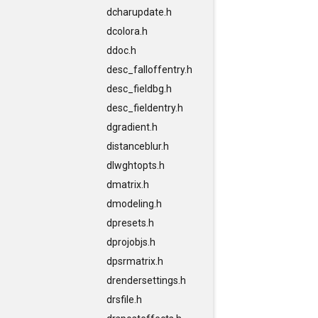
dcharupdate.h
dcolora.h
ddoc.h
desc_falloffentry.h
desc_fieldbg.h
desc_fieldentry.h
dgradient.h
distanceblur.h
dlwghtopts.h
dmatrix.h
dmodeling.h
dpresets.h
dprojobjs.h
dpsrmatrix.h
drendersettings.h
drsfile.h