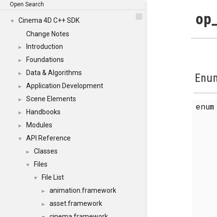
Open Search
op_
Cinema 4D C++ SDK
▼
Change Notes
Introduction
►
Foundations
►
Data & Algorithms
►
Enum
Application Development
►
Scene Elements
►
enu
Handbooks
►
Modules
►
API Reference
▼
Classes
►
Files
▼
File List
▼
animation.framework
►
asset.framework
►
cinema.framework