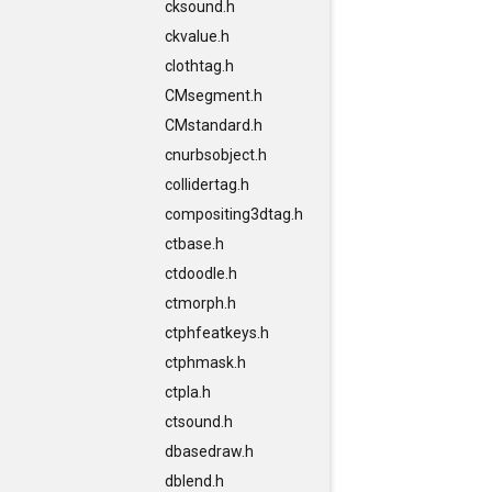
cksound.h
ckvalue.h
clothtag.h
CMsegment.h
CMstandard.h
cnurbsobject.h
collidertag.h
compositing3dtag.h
ctbase.h
ctdoodle.h
ctmorph.h
ctphfeatkeys.h
ctphmask.h
ctpla.h
ctsound.h
dbasedraw.h
dblend.h