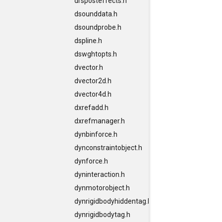
drsposteffects.h
dsounddata.h
dsoundprobe.h
dspline.h
dswghtopts.h
dvector.h
dvector2d.h
dvector4d.h
dxrefadd.h
dxrefmanager.h
dynbinforce.h
dynconstraintobject.h
dynforce.h
dyninteraction.h
dynmotorobject.h
dynrigidbodyhiddentag.h
dynrigidbodytag.h