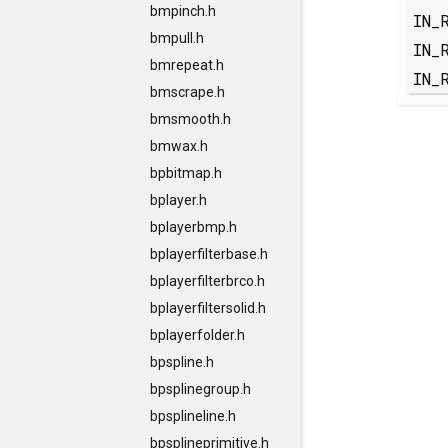
bmpinch.h
IN_
bmpull.h
IN_
bmrepeat.h
IN_
bmscrape.h
bmsmooth.h
bmwax.h
bpbitmap.h
bplayer.h
bplayerbmp.h
bplayerfilterbase.h
bplayerfilterbrco.h
bplayerfiltersolid.h
bplayerfolder.h
bpspline.h
bpsplinegroup.h
bpsplineline.h
bpsplineprimitive.h