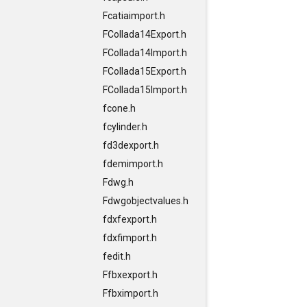
Fcatiaimport.h
FCollada14Export.h
FCollada14Import.h
FCollada15Export.h
FCollada15Import.h
fcone.h
fcylinder.h
fd3dexport.h
fdemimport.h
Fdwg.h
Fdwgobjectvalues.h
fdxfexport.h
fdxfimport.h
fedit.h
Ffbxexport.h
Ffbximport.h