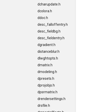
dcharupdate.h
dcolora.h
ddoc.h
desc_falloffentry.h
desc_fieldbg.h
desc_fieldentry.h
dgradient.h
distanceblur.h
dlwghtopts.h
dmatrix.h
dmodeling.h
dpresets.h
dprojobjs.h
dpsrmatrix.h
drendersettings.h
drsfile.h