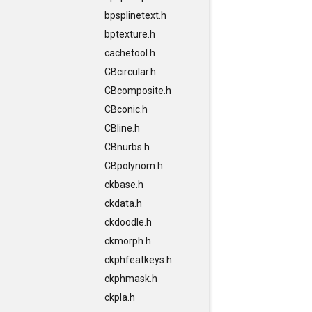
bpsplinetext.h
bptexture.h
cachetool.h
CBcircular.h
CBcomposite.h
CBconic.h
CBline.h
CBnurbs.h
CBpolynom.h
ckbase.h
ckdata.h
ckdoodle.h
ckmorph.h
ckphfeatkeys.h
ckphmask.h
ckpla.h