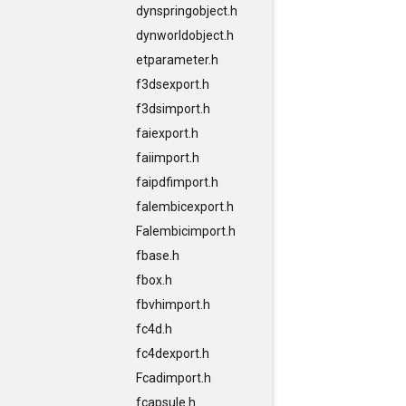
dynspringobject.h
dynworldobject.h
etparameter.h
f3dsexport.h
f3dsimport.h
faiexport.h
faiimport.h
faipdfimport.h
falembicexport.h
Falembicimport.h
fbase.h
fbox.h
fbvhimport.h
fc4d.h
fc4dexport.h
Fcadimport.h
fcapsule.h