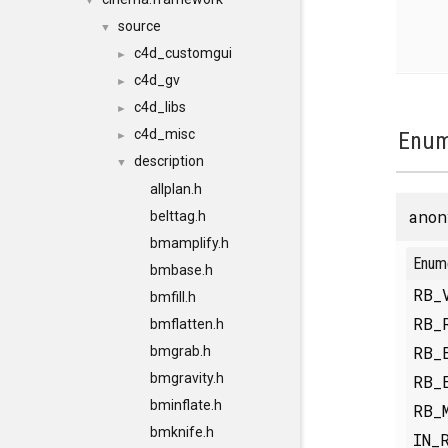
▼
source
▼
c4d_customgui
►
c4d_gv
►
c4d_libs
►
c4d_misc
Enum
►
description
▼
allplan.h
anon
belttag.h
bmamplify.h
Enum
bmbase.h
RB_
bmfill.h
RB_
bmflatten.h
RB_
bmgrab.h
bmgravity.h
RB_
bminflate.h
RB_
bmknife.h
IN_