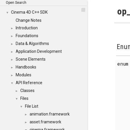
Open Search
op_
Cinema 4D C++ SDK
▼
Change Notes
Introduction
►
Foundations
►
Data & Algorithms
►
Enum
Application Development
►
Scene Elements
►
enu
Handbooks
►
Modules
►
API Reference
▼
Classes
►
Files
▼
File List
▼
animation.framework
►
asset.framework
►
cinema.framework