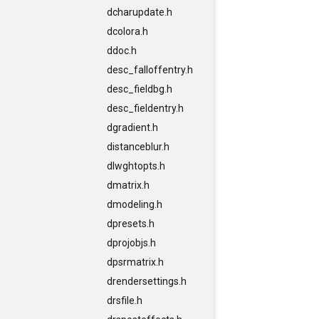
dcharupdate.h
dcolora.h
ddoc.h
desc_falloffentry.h
desc_fieldbg.h
desc_fieldentry.h
dgradient.h
distanceblur.h
dlwghtopts.h
dmatrix.h
dmodeling.h
dpresets.h
dprojobjs.h
dpsrmatrix.h
drendersettings.h
drsfile.h