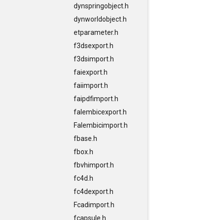
dynspringobject.h
dynworldobject.h
etparameter.h
f3dsexport.h
f3dsimport.h
faiexport.h
faiimport.h
faipdfimport.h
falembicexport.h
Falembicimport.h
fbase.h
fbox.h
fbvhimport.h
fc4d.h
fc4dexport.h
Fcadimport.h
fcapsule.h