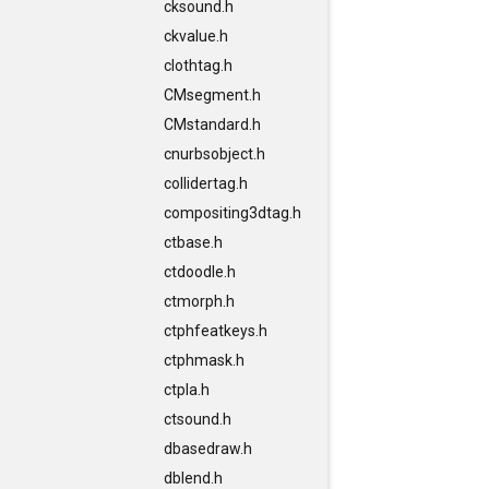
cksound.h
ckvalue.h
clothtag.h
CMsegment.h
CMstandard.h
cnurbsobject.h
collidertag.h
compositing3dtag.h
ctbase.h
ctdoodle.h
ctmorph.h
ctphfeatkeys.h
ctphmask.h
ctpla.h
ctsound.h
dbasedraw.h
dblend.h