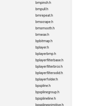
bmpinch.h
bmpull.h
bmrepeat.h
bmscrape.h
bmsmooth.h
bmwax.h
bpbitmap.h
bplayer.h
bplayerbmp.h
bplayerfilterbase.h
bplayerfilterbrco.h
bplayerfiltersolid.h
bplayerfolder.h
bpspline.h
bpsplinegroup.h
bpsplineline.h
bpsplineprimitive.h