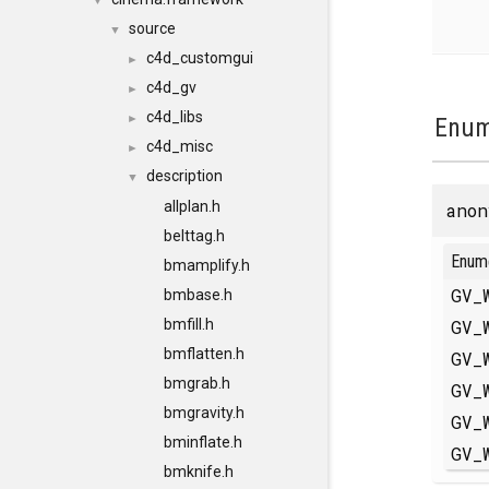
▼
source
▼
c4d_customgui
►
c4d_gv
►
c4d_libs
►
Enum
c4d_misc
►
description
▼
allplan.h
anon
belttag.h
Enum
bmamplify.h
GV_
bmbase.h
GV_
bmfill.h
bmflatten.h
GV_
bmgrab.h
GV_
bmgravity.h
GV_
bminflate.h
GV_
bmknife.h