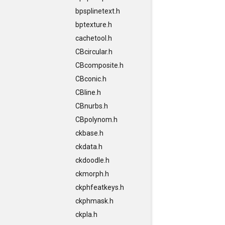
bpsplinetext.h
bptexture.h
cachetool.h
CBcircular.h
CBcomposite.h
CBconic.h
CBline.h
CBnurbs.h
CBpolynom.h
ckbase.h
ckdata.h
ckdoodle.h
ckmorph.h
ckphfeatkeys.h
ckphmask.h
ckpla.h