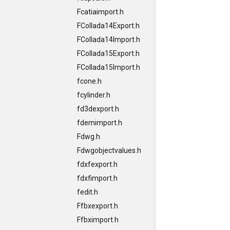
Fcatiaimport.h
FCollada14Export.h
FCollada14Import.h
FCollada15Export.h
FCollada15Import.h
fcone.h
fcylinder.h
fd3dexport.h
fdemimport.h
Fdwg.h
Fdwgobjectvalues.h
fdxfexport.h
fdxfimport.h
fedit.h
Ffbxexport.h
Ffbximport.h