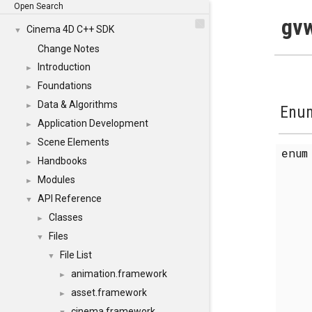
Open Search
gvw
Cinema 4D C++ SDK
▼
Change Notes
Introduction
►
Foundations
►
Data & Algorithms
►
Enum
Application Development
►
Scene Elements
►
enu
Handbooks
►
Modules
►
API Reference
▼
Classes
►
Files
▼
File List
▼
animation.framework
►
asset.framework
►
cinema.framework