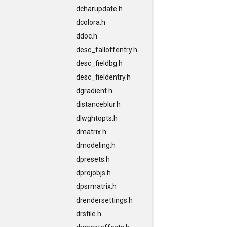
dcharupdate.h
dcolora.h
ddoc.h
desc_falloffentry.h
desc_fieldbg.h
desc_fieldentry.h
dgradient.h
distanceblur.h
dlwghtopts.h
dmatrix.h
dmodeling.h
dpresets.h
dprojobjs.h
dpsrmatrix.h
drendersettings.h
drsfile.h