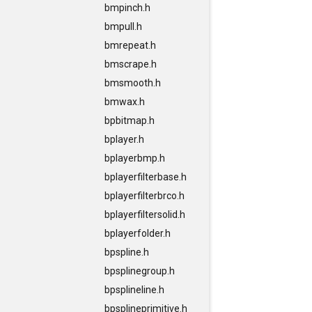
bmpinch.h
bmpull.h
bmrepeat.h
bmscrape.h
bmsmooth.h
bmwax.h
bpbitmap.h
bplayer.h
bplayerbmp.h
bplayerfilterbase.h
bplayerfilterbrco.h
bplayerfiltersolid.h
bplayerfolder.h
bpspline.h
bpsplinegroup.h
bpsplineline.h
bpsplineprimitive.h