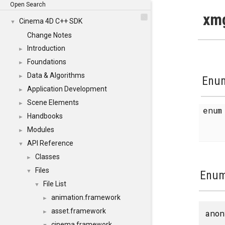
Open Search
xmg
Cinema 4D C++ SDK
▼
Change Notes
Introduction
►
Foundations
►
Data & Algorithms
►
Enum
Application Development
►
Scene Elements
►
enu
Handbooks
►
Modules
►
API Reference
▼
Classes
►
Files
▼
Enum
File List
▼
animation.framework
►
asset.framework
anon
►
cinema.framework