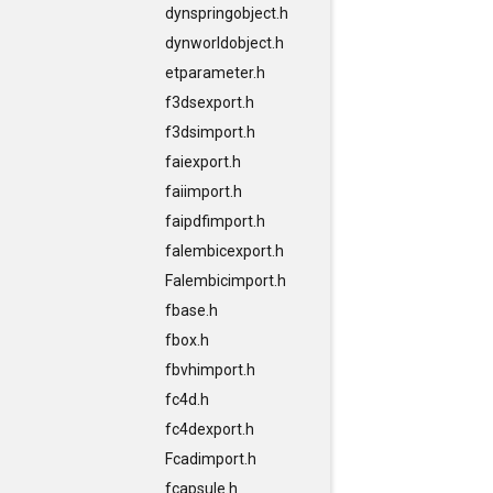
dynspringobject.h
dynworldobject.h
etparameter.h
f3dsexport.h
f3dsimport.h
faiexport.h
faiimport.h
faipdfimport.h
falembicexport.h
Falembicimport.h
fbase.h
fbox.h
fbvhimport.h
fc4d.h
fc4dexport.h
Fcadimport.h
fcapsule.h