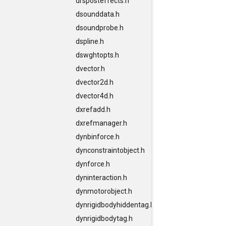
drsposteffects.h
dsounddata.h
dsoundprobe.h
dspline.h
dswghtopts.h
dvector.h
dvector2d.h
dvector4d.h
dxrefadd.h
dxrefmanager.h
dynbinforce.h
dynconstraintobject.h
dynforce.h
dyninteraction.h
dynmotorobject.h
dynrigidbodyhiddentag.h
dynrigidbodytag.h