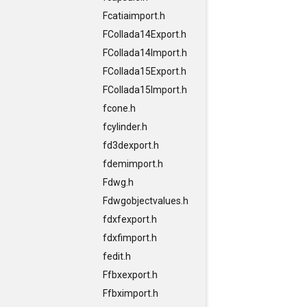
Fcatiaimport.h
FCollada14Export.h
FCollada14Import.h
FCollada15Export.h
FCollada15Import.h
fcone.h
fcylinder.h
fd3dexport.h
fdemimport.h
Fdwg.h
Fdwgobjectvalues.h
fdxfexport.h
fdxfimport.h
fedit.h
Ffbxexport.h
Ffbximport.h