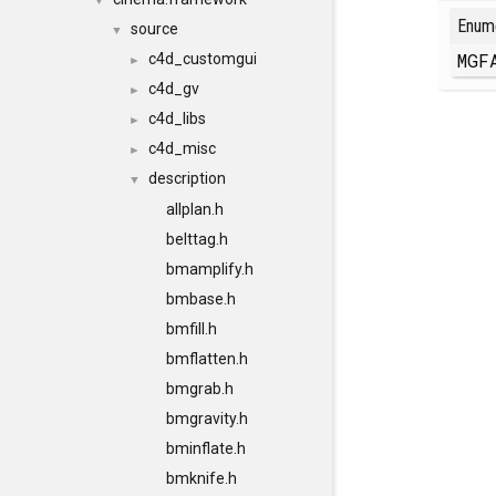
▼
Enum
source
▼
MGF
c4d_customgui
►
c4d_gv
►
c4d_libs
►
c4d_misc
►
description
▼
allplan.h
belttag.h
bmamplify.h
bmbase.h
bmfill.h
bmflatten.h
bmgrab.h
bmgravity.h
bminflate.h
bmknife.h