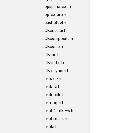
bpsplinetext.h
bptexture.h
cachetool.h
CBcircular.h
CBcomposite.h
CBconic.h
CBline.h
CBnurbs.h
CBpolynom.h
ckbase.h
ckdata.h
ckdoodle.h
ckmorph.h
ckphfeatkeys.h
ckphmask.h
ckpla.h