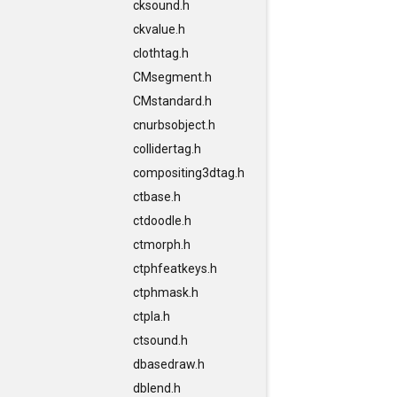
cksound.h
ckvalue.h
clothtag.h
CMsegment.h
CMstandard.h
cnurbsobject.h
collidertag.h
compositing3dtag.h
ctbase.h
ctdoodle.h
ctmorph.h
ctphfeatkeys.h
ctphmask.h
ctpla.h
ctsound.h
dbasedraw.h
dblend.h