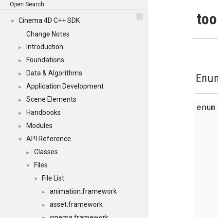
Open Search
too
Cinema 4D C++ SDK
▼
Change Notes
Introduction
►
Foundations
►
Data & Algorithms
►
Enum
Application Development
►
Scene Elements
►
enu
Handbooks
►
Modules
►
API Reference
▼
Classes
►
Files
▼
File List
▼
animation.framework
►
asset.framework
►
cinema.framework