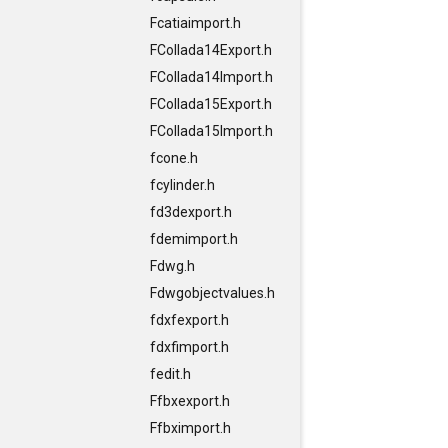
Fcatiaimport.h
FCollada14Export.h
FCollada14Import.h
FCollada15Export.h
FCollada15Import.h
fcone.h
fcylinder.h
fd3dexport.h
fdemimport.h
Fdwg.h
Fdwgobjectvalues.h
fdxfexport.h
fdxfimport.h
fedit.h
Ffbxexport.h
Ffbximport.h