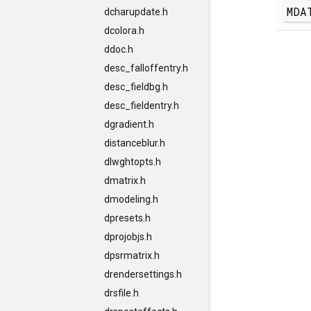
MDA
dcharupdate.h
dcolora.h
ddoc.h
desc_falloffentry.h
desc_fieldbg.h
desc_fieldentry.h
dgradient.h
distanceblur.h
dlwghtopts.h
dmatrix.h
dmodeling.h
dpresets.h
dprojobjs.h
dpsrmatrix.h
drendersettings.h
drsfile.h