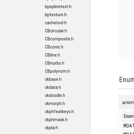
bpsplinetext.h
bptexture.h
cachetool.h
CBcircular.h
CBcomposite.h
CBconic.h
CBline.h
CBnurbs.h
CBpolynom.h
Enum
ckbase.h
ckdata.h
ckdoodle.h
anon
ckmorph.h
ckphfeatkeys.h
Enum
ckphmask.h
MDA
ckpla.h