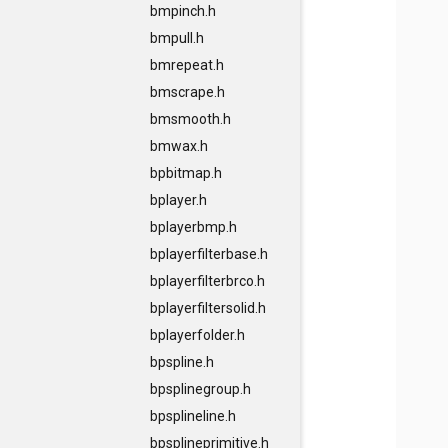
bmpinch.h
bmpull.h
bmrepeat.h
bmscrape.h
bmsmooth.h
bmwax.h
bpbitmap.h
bplayer.h
bplayerbmp.h
bplayerfilterbase.h
bplayerfilterbrco.h
bplayerfiltersolid.h
bplayerfolder.h
bpspline.h
bpsplinegroup.h
bpsplineline.h
bpsplineprimitive.h