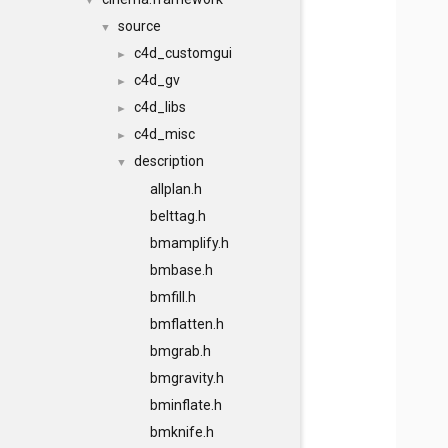
▼
source
▼
c4d_customgui
►
c4d_gv
►
c4d_libs
►
c4d_misc
►
description
▼
allplan.h
belttag.h
bmamplify.h
bmbase.h
bmfill.h
bmflatten.h
bmgrab.h
bmgravity.h
bminflate.h
bmknife.h