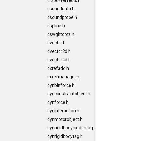
drsposteffects.h
dsounddata.h
dsoundprobe.h
dspline.h
dswghtopts.h
dvector.h
dvector2d.h
dvector4d.h
dxrefadd.h
dxrefmanager.h
dynbinforce.h
dynconstraintobject.h
dynforce.h
dyninteraction.h
dynmotorobject.h
dynrigidbodyhiddentag.h
dynrigidbodytag.h