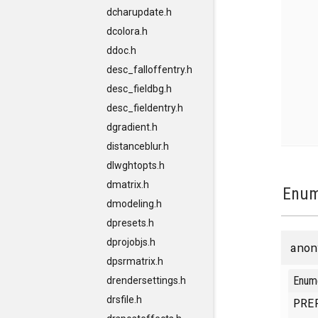
dcharupdate.h
dcolora.h
ddoc.h
desc_falloffentry.h
desc_fieldbg.h
desc_fieldentry.h
dgradient.h
distanceblur.h
dlwghtopts.h
dmatrix.h
Enum
dmodeling.h
dpresets.h
dprojobjs.h
anon
dpsrmatrix.h
Enum
drendersettings.h
drsfile.h
PRE