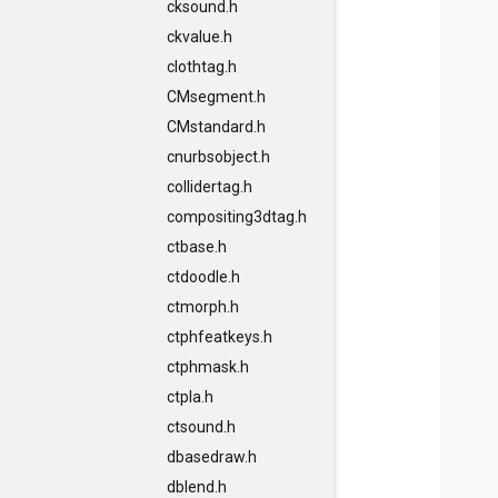
cksound.h
ckvalue.h
clothtag.h
CMsegment.h
CMstandard.h
cnurbsobject.h
collidertag.h
compositing3dtag.h
ctbase.h
ctdoodle.h
ctmorph.h
ctphfeatkeys.h
ctphmask.h
ctpla.h
ctsound.h
dbasedraw.h
dblend.h