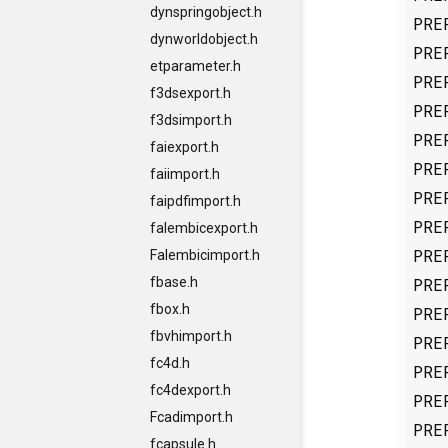
dynspringobject.h
PRE
dynworldobject.h
PRE
etparameter.h
PRE
f3dsexport.h
PRE
f3dsimport.h
PRE
faiexport.h
PRE
faiimport.h
PRE
faipdfimport.h
PRE
falembicexport.h
PRE
Falembicimport.h
PRE
fbase.h
fbox.h
PRE
fbvhimport.h
PRE
fc4d.h
PRE
fc4dexport.h
PRE
Fcadimport.h
PRE
fcapsule.h