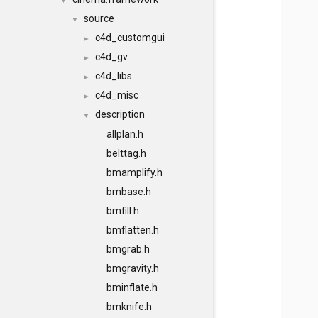
▼
source
▼
c4d_customgui
►
c4d_gv
►
c4d_libs
►
c4d_misc
►
description
▼
allplan.h
belttag.h
bmamplify.h
bmbase.h
bmfill.h
bmflatten.h
bmgrab.h
bmgravity.h
bminflate.h
bmknife.h