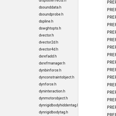
drsposteffects.h
PRE
dsounddata.h
PRE
dsoundprobe.h
PRE
dspline.h
PRE
dswghtopts.h
PRE
dvector.h
PRE
dvector2d.h
PRE
dvector4d.h
PRE
dxrefadd.h
PRE
dxrefmanager.h
PRE
dynbinforce.h
PRE
dynconstraintobject.h
PRE
dynforce.h
dyninteraction.h
PRE
dynmotorobject.h
PRE
dynrigidbodyhiddentag.h
PRE
dynrigidbodytag.h
PRE