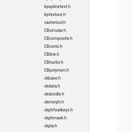
bpsplinetext.h
bptexture.h
cachetool.h
CBcircular.h
CBcomposite.h
CBconic.h
CBline.h
CBnurbs.h
CBpolynom.h
ckbase.h
ckdata.h
ckdoodle.h
ckmorph.h
ckphfeatkeys.h
ckphmask.h
ckpla.h