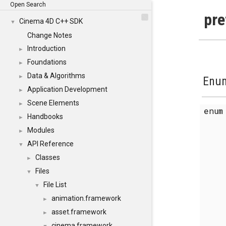
Open Search
pre
Cinema 4D C++ SDK
▼
Change Notes
Introduction
►
Foundations
►
Data & Algorithms
►
Enum
Application Development
►
Scene Elements
►
enu
Handbooks
►
Modules
►
API Reference
▼
Classes
►
Files
▼
File List
▼
animation.framework
►
asset.framework
►
cinema.framework