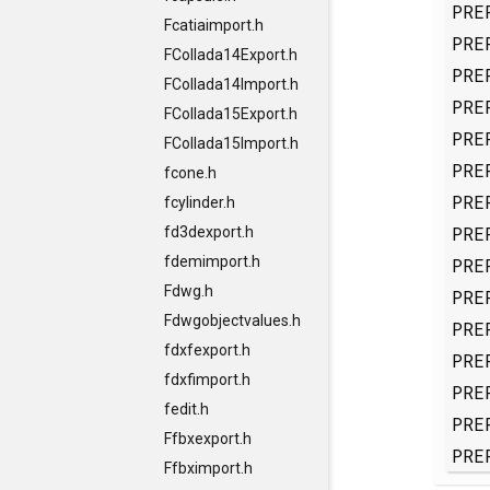
PRE
Fcatiaimport.h
PRE
FCollada14Export.h
PRE
FCollada14Import.h
PRE
FCollada15Export.h
PRE
FCollada15Import.h
PRE
fcone.h
PRE
fcylinder.h
PRE
fd3dexport.h
fdemimport.h
PRE
Fdwg.h
PRE
Fdwgobjectvalues.h
PRE
fdxfexport.h
PRE
fdxfimport.h
PRE
fedit.h
PRE
Ffbxexport.h
PRE
Ffbximport.h