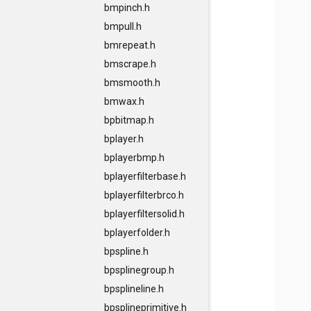
bmpinch.h
bmpull.h
bmrepeat.h
bmscrape.h
bmsmooth.h
bmwax.h
bpbitmap.h
bplayer.h
bplayerbmp.h
bplayerfilterbase.h
bplayerfilterbrco.h
bplayerfiltersolid.h
bplayerfolder.h
bpspline.h
bpsplinegroup.h
bpsplineline.h
bpsplineprimitive.h