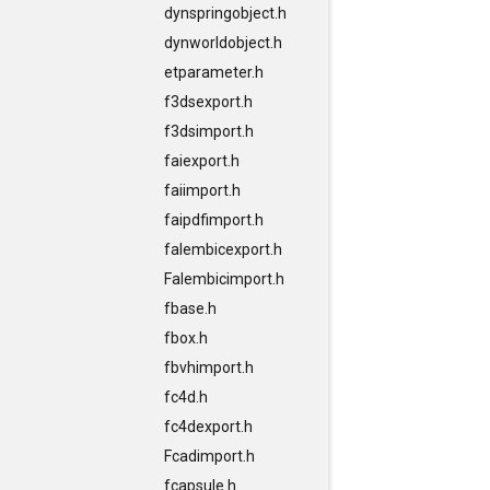
dynspringobject.h
dynworldobject.h
etparameter.h
f3dsexport.h
f3dsimport.h
faiexport.h
faiimport.h
faipdfimport.h
falembicexport.h
Falembicimport.h
fbase.h
fbox.h
fbvhimport.h
fc4d.h
fc4dexport.h
Fcadimport.h
fcapsule.h