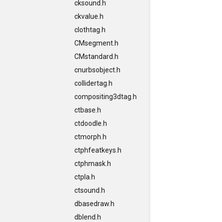
cksound.h
ckvalue.h
clothtag.h
CMsegment.h
CMstandard.h
cnurbsobject.h
collidertag.h
compositing3dtag.h
ctbase.h
ctdoodle.h
ctmorph.h
ctphfeatkeys.h
ctphmask.h
ctpla.h
ctsound.h
dbasedraw.h
dblend.h