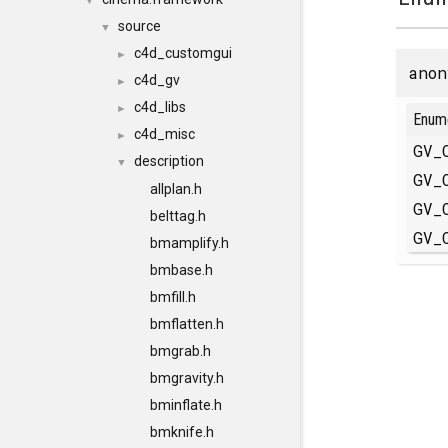
▼
source
▼
c4d_customgui
►
anon
c4d_gv
►
c4d_libs
►
Enum
c4d_misc
►
GV_
description
▼
GV_
allplan.h
GV_
belttag.h
GV_
bmamplify.h
bmbase.h
bmfill.h
bmflatten.h
bmgrab.h
bmgravity.h
bminflate.h
bmknife.h