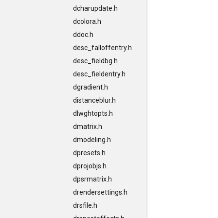
dcharupdate.h
dcolora.h
ddoc.h
desc_falloffentry.h
desc_fieldbg.h
desc_fieldentry.h
dgradient.h
distanceblur.h
dlwghtopts.h
dmatrix.h
dmodeling.h
dpresets.h
dprojobjs.h
dpsrmatrix.h
drendersettings.h
drsfile.h