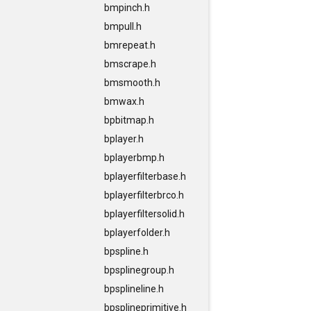
bmpinch.h
bmpull.h
bmrepeat.h
bmscrape.h
bmsmooth.h
bmwax.h
bpbitmap.h
bplayer.h
bplayerbmp.h
bplayerfilterbase.h
bplayerfilterbrco.h
bplayerfiltersolid.h
bplayerfolder.h
bpspline.h
bpsplinegroup.h
bpsplineline.h
bpsplineprimitive.h