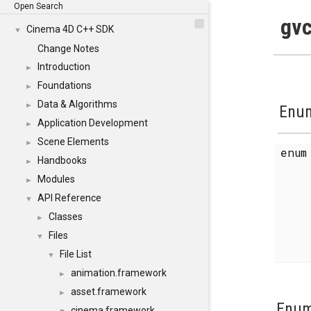
Open Search
gvc
Cinema 4D C++ SDK
▼
Change Notes
Introduction
►
Foundations
►
Data & Algorithms
►
Enum
Application Development
►
Scene Elements
►
enu
Handbooks
►
Modules
►
API Reference
▼
Classes
►
Files
▼
File List
▼
animation.framework
►
asset.framework
►
Enum
cinema.framework