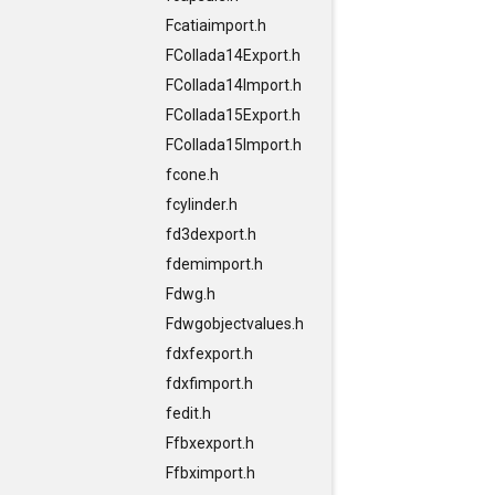
Fcatiaimport.h
FCollada14Export.h
FCollada14Import.h
FCollada15Export.h
FCollada15Import.h
fcone.h
fcylinder.h
fd3dexport.h
fdemimport.h
Fdwg.h
Fdwgobjectvalues.h
fdxfexport.h
fdxfimport.h
fedit.h
Ffbxexport.h
Ffbximport.h