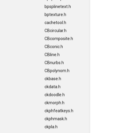
bpsplinetext.h
bptexture.h
cachetool.h
CBcircular.h
CBcomposite.h
CBconic.h
CBline.h
CBnurbs.h
CBpolynom.h
ckbase.h
ckdata.h
ckdoodle.h
ckmorph.h
ckphfeatkeys.h
ckphmask.h
ckpla.h