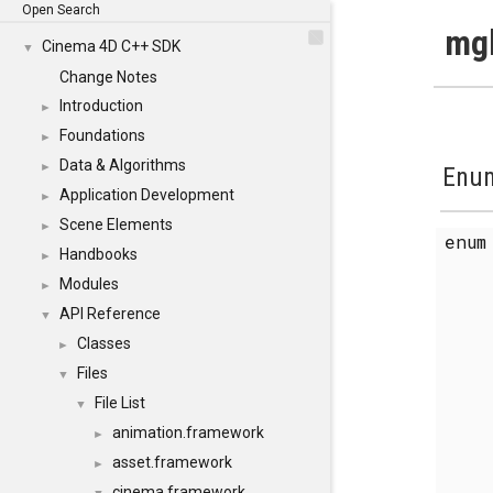
Open Search
mgh
Cinema 4D C++ SDK
▼
Change Notes
Introduction
►
Foundations
►
Data & Algorithms
►
Enum
Application Development
►
Scene Elements
►
enu
Handbooks
►
Modules
►
API Reference
▼
Classes
►
Files
▼
File List
▼
animation.framework
►
asset.framework
►
cinema.framework