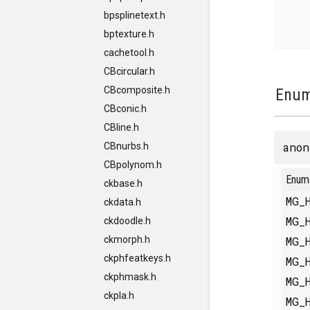
bpsplinetext.h
bptexture.h
cachetool.h
CBcircular.h
CBcomposite.h
Enum
CBconic.h
CBline.h
anon
CBnurbs.h
CBpolynom.h
Enum
ckbase.h
MG_
ckdata.h
MG_
ckdoodle.h
MG_
ckmorph.h
ckphfeatkeys.h
MG_
ckphmask.h
MG_
ckpla.h
MG_