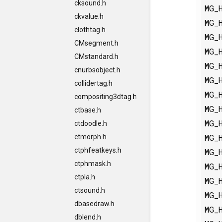
cksound.h
MG_
ckvalue.h
MG_
clothtag.h
MG_
CMsegment.h
MG_
CMstandard.h
MG_
cnurbsobject.h
MG_
collidertag.h
MG_
compositing3dtag.h
MG_
ctbase.h
MG_
ctdoodle.h
MG_
ctmorph.h
ctphfeatkeys.h
MG_
ctphmask.h
MG_
ctpla.h
MG_
ctsound.h
MG_
dbasedraw.h
MG_
dblend.h