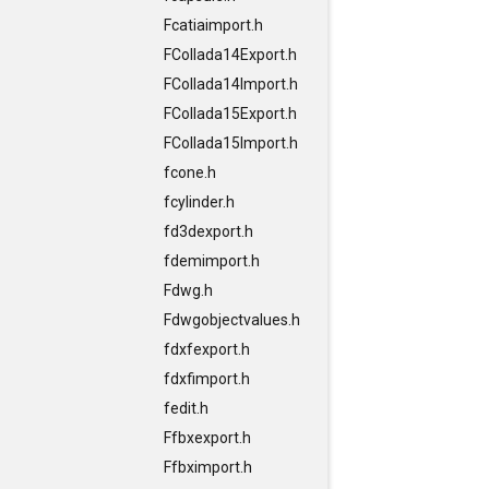
Fcatiaimport.h
FCollada14Export.h
FCollada14Import.h
FCollada15Export.h
FCollada15Import.h
fcone.h
fcylinder.h
fd3dexport.h
fdemimport.h
Fdwg.h
Fdwgobjectvalues.h
fdxfexport.h
fdxfimport.h
fedit.h
Ffbxexport.h
Ffbximport.h