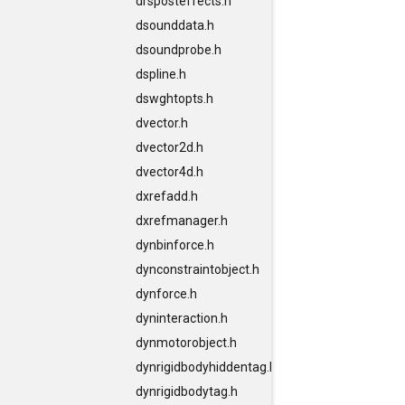
drsposteffects.h
dsounddata.h
dsoundprobe.h
dspline.h
dswghtopts.h
dvector.h
dvector2d.h
dvector4d.h
dxrefadd.h
dxrefmanager.h
dynbinforce.h
dynconstraintobject.h
dynforce.h
dyninteraction.h
dynmotorobject.h
dynrigidbodyhiddentag.h
dynrigidbodytag.h