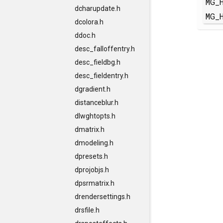
MG_
dcharupdate.h
MG_
dcolora.h
ddoc.h
desc_falloffentry.h
desc_fieldbg.h
desc_fieldentry.h
dgradient.h
distanceblur.h
dlwghtopts.h
dmatrix.h
dmodeling.h
dpresets.h
dprojobjs.h
dpsrmatrix.h
drendersettings.h
drsfile.h