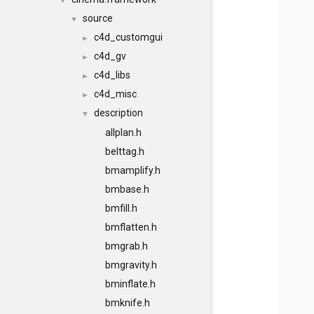
▼
source
▼
c4d_customgui
►
c4d_gv
►
c4d_libs
►
c4d_misc
►
description
▼
allplan.h
belttag.h
bmamplify.h
bmbase.h
bmfill.h
bmflatten.h
bmgrab.h
bmgravity.h
bminflate.h
bmknife.h