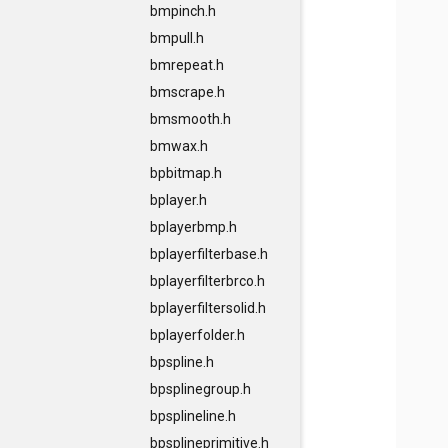
bmpinch.h
bmpull.h
bmrepeat.h
bmscrape.h
bmsmooth.h
bmwax.h
bpbitmap.h
bplayer.h
bplayerbmp.h
bplayerfilterbase.h
bplayerfilterbrco.h
bplayerfiltersolid.h
bplayerfolder.h
bpspline.h
bpsplinegroup.h
bpsplineline.h
bpsplineprimitive.h