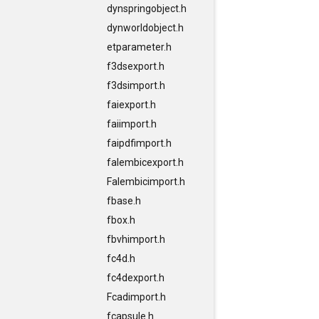
dynspringobject.h
dynworldobject.h
etparameter.h
f3dsexport.h
f3dsimport.h
faiexport.h
faiimport.h
faipdfimport.h
falembicexport.h
Falembicimport.h
fbase.h
fbox.h
fbvhimport.h
fc4d.h
fc4dexport.h
Fcadimport.h
fcapsule.h