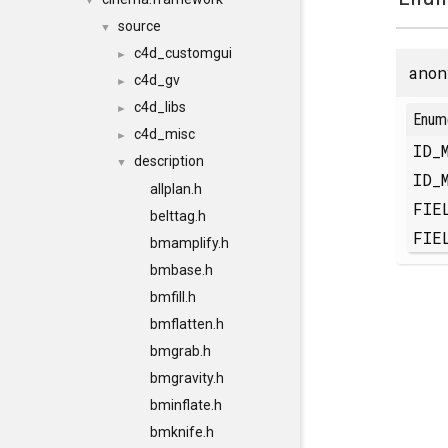
▼
source
▼
c4d_customgui
►
anon
c4d_gv
►
c4d_libs
►
Enum
c4d_misc
►
ID_
description
▼
ID_
allplan.h
FIE
belttag.h
FIE
bmamplify.h
bmbase.h
bmfill.h
bmflatten.h
bmgrab.h
bmgravity.h
bminflate.h
bmknife.h