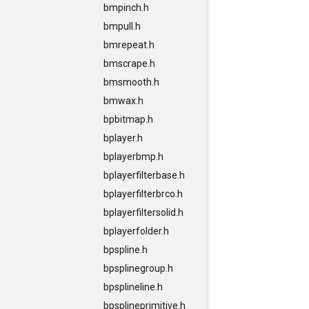
bmpinch.h
bmpull.h
bmrepeat.h
bmscrape.h
bmsmooth.h
bmwax.h
bpbitmap.h
bplayer.h
bplayerbmp.h
bplayerfilterbase.h
bplayerfilterbrco.h
bplayerfiltersolid.h
bplayerfolder.h
bpspline.h
bpsplinegroup.h
bpsplineline.h
bpsplineprimitive.h