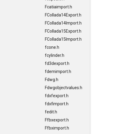
Fcatiaimport.h
FCollada14Export.h
FCollada14Import.h
FCollada15Export.h
FCollada15Import.h
fcone.h
fcylinder.h
fd3dexport.h
fdemimport.h
Fdwg.h
Fdwgobjectvalues.h
fdxfexport.h
fdxfimport.h
fedit.h
Ffbxexport.h
Ffbximport.h