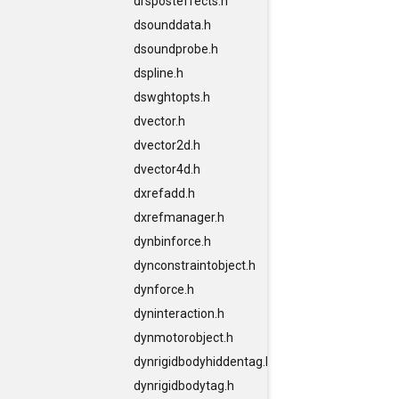
drsposteffects.h
dsounddata.h
dsoundprobe.h
dspline.h
dswghtopts.h
dvector.h
dvector2d.h
dvector4d.h
dxrefadd.h
dxrefmanager.h
dynbinforce.h
dynconstraintobject.h
dynforce.h
dyninteraction.h
dynmotorobject.h
dynrigidbodyhiddentag.h
dynrigidbodytag.h