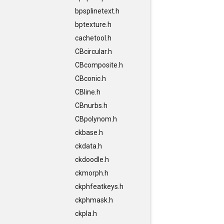
bpsplinetext.h
bptexture.h
cachetool.h
CBcircular.h
CBcomposite.h
CBconic.h
CBline.h
CBnurbs.h
CBpolynom.h
ckbase.h
ckdata.h
ckdoodle.h
ckmorph.h
ckphfeatkeys.h
ckphmask.h
ckpla.h