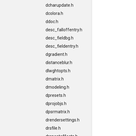
dcharupdate.h
dcolora.h
ddoc.h
desc_falloffentry.h
desc_fieldbg.h
desc_fieldentry.h
dgradient.h
distanceblur.h
dlwghtopts.h
dmatrix.h
dmodeling.h
dpresets.h
dprojobjs.h
dpsrmatrix.h
drendersettings.h
drsfile.h