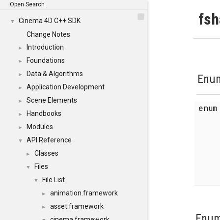
Open Search
fsh
Cinema 4D C++ SDK
▼
Change Notes
Introduction
►
Foundations
►
Data & Algorithms
►
Enum
Application Development
►
Scene Elements
►
enu
Handbooks
►
Modules
►
API Reference
▼
Classes
►
Files
▼
File List
▼
animation.framework
►
asset.framework
►
Enum
cinema.framework