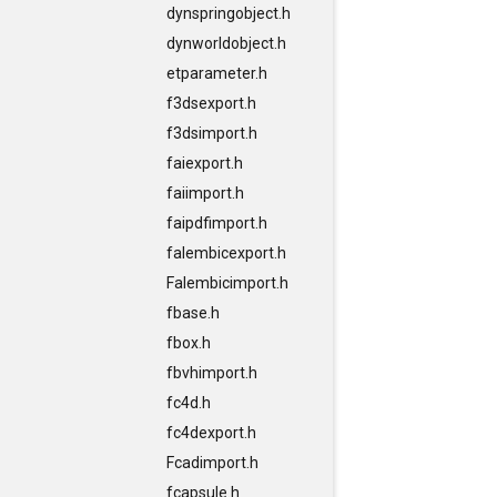
dynspringobject.h
dynworldobject.h
etparameter.h
f3dsexport.h
f3dsimport.h
faiexport.h
faiimport.h
faipdfimport.h
falembicexport.h
Falembicimport.h
fbase.h
fbox.h
fbvhimport.h
fc4d.h
fc4dexport.h
Fcadimport.h
fcapsule.h