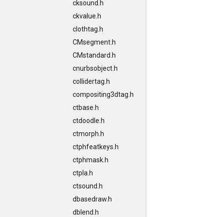
cksound.h
ckvalue.h
clothtag.h
CMsegment.h
CMstandard.h
cnurbsobject.h
collidertag.h
compositing3dtag.h
ctbase.h
ctdoodle.h
ctmorph.h
ctphfeatkeys.h
ctphmask.h
ctpla.h
ctsound.h
dbasedraw.h
dblend.h