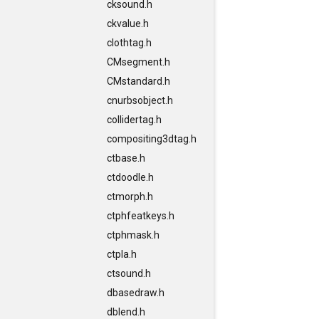
cksound.h
ckvalue.h
clothtag.h
CMsegment.h
CMstandard.h
cnurbsobject.h
collidertag.h
compositing3dtag.h
ctbase.h
ctdoodle.h
ctmorph.h
ctphfeatkeys.h
ctphmask.h
ctpla.h
ctsound.h
dbasedraw.h
dblend.h