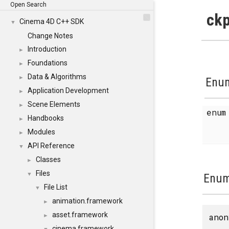
Open Search
ckp
Cinema 4D C++ SDK
▼
Change Notes
Introduction
►
Foundations
►
Data & Algorithms
►
Enum
Application Development
►
Scene Elements
►
enu
Handbooks
►
Modules
►
API Reference
▼
Classes
►
Files
▼
Enum
File List
▼
animation.framework
►
asset.framework
anon
►
cinema.framework