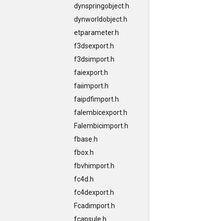
dynspringobject.h
dynworldobject.h
etparameter.h
f3dsexport.h
f3dsimport.h
faiexport.h
faiimport.h
faipdfimport.h
falembicexport.h
Falembicimport.h
fbase.h
fbox.h
fbvhimport.h
fc4d.h
fc4dexport.h
Fcadimport.h
fcapsule.h