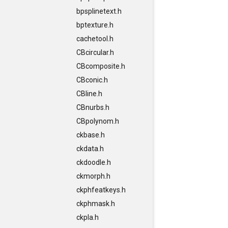
bpsplinetext.h
bptexture.h
cachetool.h
CBcircular.h
CBcomposite.h
CBconic.h
CBline.h
CBnurbs.h
CBpolynom.h
ckbase.h
ckdata.h
ckdoodle.h
ckmorph.h
ckphfeatkeys.h
ckphmask.h
ckpla.h