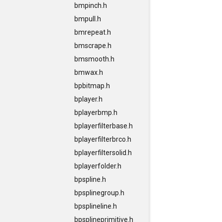
bmpinch.h
bmpull.h
bmrepeat.h
bmscrape.h
bmsmooth.h
bmwax.h
bpbitmap.h
bplayer.h
bplayerbmp.h
bplayerfilterbase.h
bplayerfilterbrco.h
bplayerfiltersolid.h
bplayerfolder.h
bpspline.h
bpsplinegroup.h
bpsplineline.h
bpsplineprimitive.h