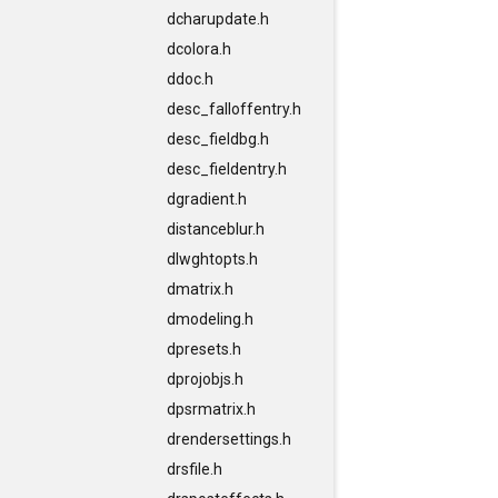
dcharupdate.h
dcolora.h
ddoc.h
desc_falloffentry.h
desc_fieldbg.h
desc_fieldentry.h
dgradient.h
distanceblur.h
dlwghtopts.h
dmatrix.h
dmodeling.h
dpresets.h
dprojobjs.h
dpsrmatrix.h
drendersettings.h
drsfile.h