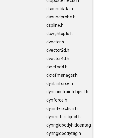
drsposteffects.h
dsounddata.h
dsoundprobe.h
dspline.h
dswghtopts.h
dvector.h
dvector2d.h
dvector4d.h
dxrefadd.h
dxrefmanager.h
dynbinforce.h
dynconstraintobject.h
dynforce.h
dyninteraction.h
dynmotorobject.h
dynrigidbodyhiddentag.h
dynrigidbodytag.h