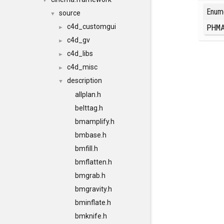
▼
Enum
source
▼
PHM
c4d_customgui
►
c4d_gv
►
c4d_libs
►
c4d_misc
►
description
▼
allplan.h
belttag.h
bmamplify.h
bmbase.h
bmfill.h
bmflatten.h
bmgrab.h
bmgravity.h
bminflate.h
bmknife.h