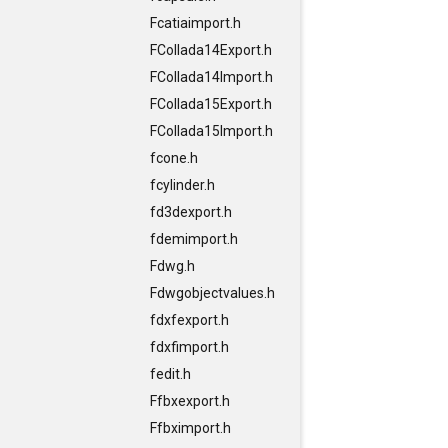
Fcatiaimport.h
FCollada14Export.h
FCollada14Import.h
FCollada15Export.h
FCollada15Import.h
fcone.h
fcylinder.h
fd3dexport.h
fdemimport.h
Fdwg.h
Fdwgobjectvalues.h
fdxfexport.h
fdxfimport.h
fedit.h
Ffbxexport.h
Ffbximport.h