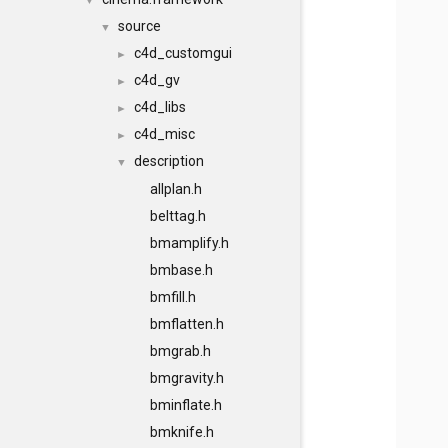
▼
source
▼
c4d_customgui
►
c4d_gv
►
c4d_libs
►
c4d_misc
►
description
▼
allplan.h
belttag.h
bmamplify.h
bmbase.h
bmfill.h
bmflatten.h
bmgrab.h
bmgravity.h
bminflate.h
bmknife.h