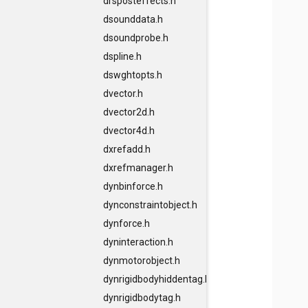
drsposteffects.h
dsounddata.h
dsoundprobe.h
dspline.h
dswghtopts.h
dvector.h
dvector2d.h
dvector4d.h
dxrefadd.h
dxrefmanager.h
dynbinforce.h
dynconstraintobject.h
dynforce.h
dyninteraction.h
dynmotorobject.h
dynrigidbodyhiddentag.h
dynrigidbodytag.h