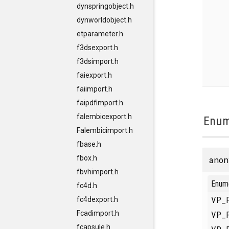
dynspringobject.h
dynworldobject.h
etparameter.h
f3dsexport.h
f3dsimport.h
faiexport.h
faiimport.h
faipdfimport.h
falembicexport.h
Enum
Falembicimport.h
fbase.h
fbox.h
anon
fbvhimport.h
Enum
fc4d.h
VP_
fc4dexport.h
VP_
Fcadimport.h
fcapsule.h