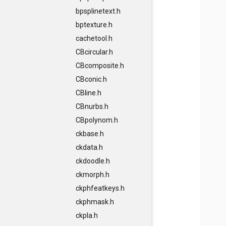
bpsplinetext.h
bptexture.h
cachetool.h
CBcircular.h
CBcomposite.h
CBconic.h
CBline.h
CBnurbs.h
CBpolynom.h
ckbase.h
ckdata.h
ckdoodle.h
ckmorph.h
ckphfeatkeys.h
ckphmask.h
ckpla.h