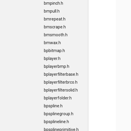
bmpinch.h
bmpull.h
bmrepeat.h
bmscrape.h
bmsmooth.h
bmwax.h
bpbitmap.h
bplayer.h
bplayerbmp.h
bplayerfilterbase.h
bplayerfilterbrco.h
bplayerfiltersolid.h
bplayerfolder.h
bpspline.h
bpsplinegroup.h
bpsplineline.h
bpsplineprimitive.h