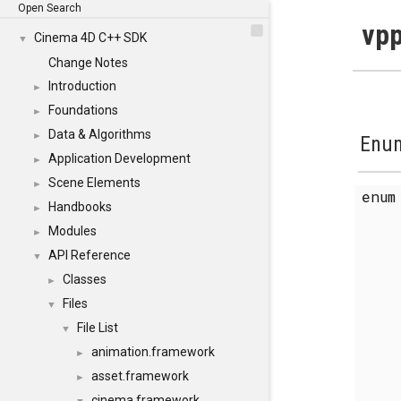
Open Search
vpp
Cinema 4D C++ SDK
▼
Change Notes
Introduction
►
Foundations
►
Data & Algorithms
►
Enum
Application Development
►
Scene Elements
►
enu
Handbooks
►
Modules
►
API Reference
▼
Classes
►
Files
▼
File List
▼
animation.framework
►
asset.framework
►
cinema.framework