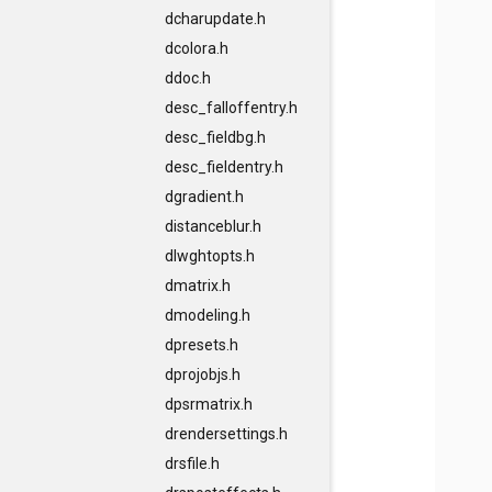
dcharupdate.h
dcolora.h
ddoc.h
desc_falloffentry.h
desc_fieldbg.h
desc_fieldentry.h
dgradient.h
distanceblur.h
dlwghtopts.h
dmatrix.h
dmodeling.h
dpresets.h
dprojobjs.h
dpsrmatrix.h
drendersettings.h
drsfile.h