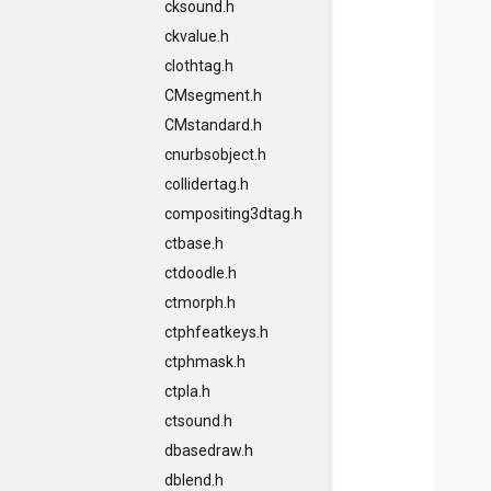
cksound.h
ckvalue.h
clothtag.h
CMsegment.h
CMstandard.h
cnurbsobject.h
collidertag.h
compositing3dtag.h
ctbase.h
ctdoodle.h
ctmorph.h
ctphfeatkeys.h
ctphmask.h
ctpla.h
ctsound.h
dbasedraw.h
dblend.h