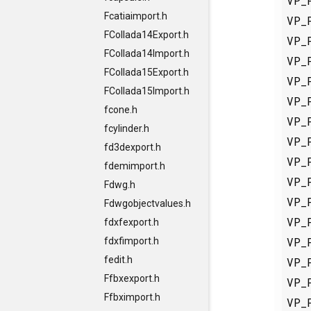
VP_
Fcatiaimport.h
VP_
FCollada14Export.h
VP_
FCollada14Import.h
VP_
FCollada15Export.h
VP_
FCollada15Import.h
VP_
fcone.h
VP_
fcylinder.h
VP_
fd3dexport.h
VP_
fdemimport.h
VP_
Fdwg.h
VP_
Fdwgobjectvalues.h
VP_
fdxfexport.h
VP_
fdxfimport.h
fedit.h
VP_
Ffbxexport.h
VP_
Ffbximport.h
VP_