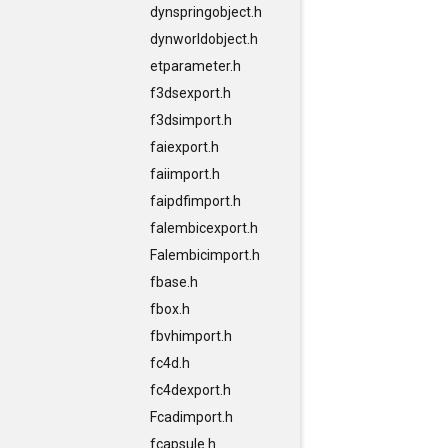
dynspringobject.h
dynworldobject.h
etparameter.h
f3dsexport.h
f3dsimport.h
faiexport.h
faiimport.h
faipdfimport.h
falembicexport.h
Falembicimport.h
fbase.h
fbox.h
fbvhimport.h
fc4d.h
fc4dexport.h
Fcadimport.h
fcapsule.h