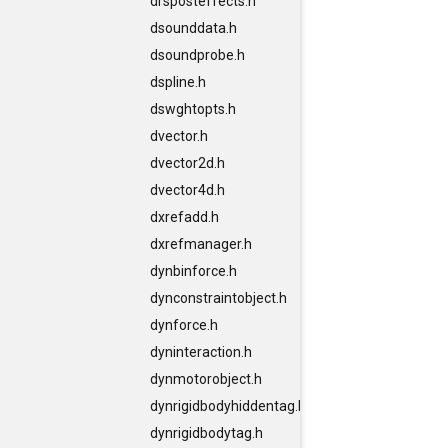
drsposteffects.h
dsounddata.h
dsoundprobe.h
dspline.h
dswghtopts.h
dvector.h
dvector2d.h
dvector4d.h
dxrefadd.h
dxrefmanager.h
dynbinforce.h
dynconstraintobject.h
dynforce.h
dyninteraction.h
dynmotorobject.h
dynrigidbodyhiddentag.h
dynrigidbodytag.h