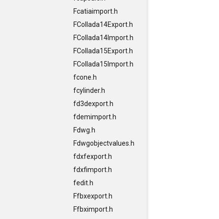
Fcatiaimport.h
FCollada14Export.h
FCollada14Import.h
FCollada15Export.h
FCollada15Import.h
fcone.h
fcylinder.h
fd3dexport.h
fdemimport.h
Fdwg.h
Fdwgobjectvalues.h
fdxfexport.h
fdxfimport.h
fedit.h
Ffbxexport.h
Ffbximport.h