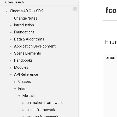
Open Search
fco
Cinema 4D C++ SDK
▼
Change Notes
Introduction
►
Foundations
►
Data & Algorithms
►
Enum
Application Development
►
Scene Elements
►
enu
Handbooks
►
Modules
►
API Reference
▼
Classes
►
Files
▼
File List
▼
animation.framework
►
asset.framework
►
cinema.framework