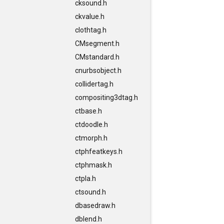
cksound.h
ckvalue.h
clothtag.h
CMsegment.h
CMstandard.h
cnurbsobject.h
collidertag.h
compositing3dtag.h
ctbase.h
ctdoodle.h
ctmorph.h
ctphfeatkeys.h
ctphmask.h
ctpla.h
ctsound.h
dbasedraw.h
dblend.h