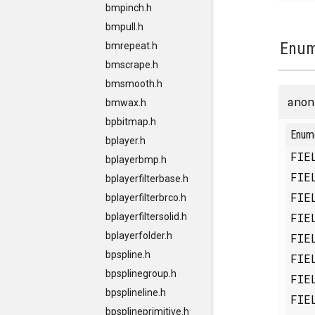
bmpinch.h
bmpull.h
Enum
bmrepeat.h
bmscrape.h
bmsmooth.h
anon
bmwax.h
bpbitmap.h
Enum
bplayer.h
FIE
bplayerbmp.h
FIE
bplayerfilterbase.h
FIE
bplayerfilterbrco.h
FIE
bplayerfiltersolid.h
bplayerfolder.h
FIE
bpspline.h
FIE
bpsplinegroup.h
FIE
bpsplineline.h
FIE
bpsplineprimitive.h