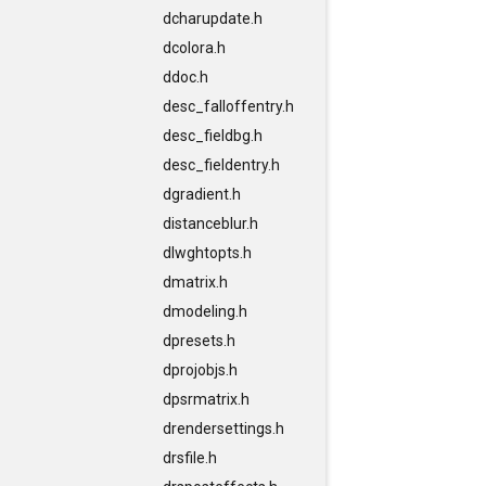
dcharupdate.h
dcolora.h
ddoc.h
desc_falloffentry.h
desc_fieldbg.h
desc_fieldentry.h
dgradient.h
distanceblur.h
dlwghtopts.h
dmatrix.h
dmodeling.h
dpresets.h
dprojobjs.h
dpsrmatrix.h
drendersettings.h
drsfile.h