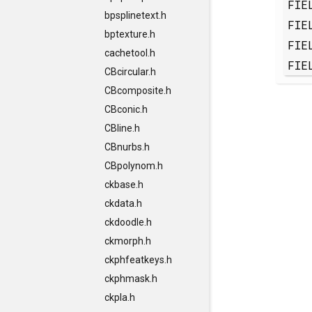
FIE
bpsplinetext.h
FIE
bptexture.h
FIE
cachetool.h
FIE
CBcircular.h
CBcomposite.h
CBconic.h
CBline.h
CBnurbs.h
CBpolynom.h
ckbase.h
ckdata.h
ckdoodle.h
ckmorph.h
ckphfeatkeys.h
ckphmask.h
ckpla.h