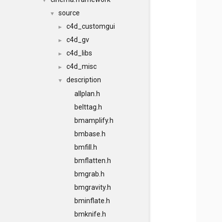
▼
source
▼
c4d_customgui
►
c4d_gv
►
c4d_libs
►
c4d_misc
►
description
▼
allplan.h
belttag.h
bmamplify.h
bmbase.h
bmfill.h
bmflatten.h
bmgrab.h
bmgravity.h
bminflate.h
bmknife.h