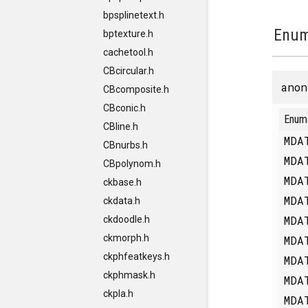
bpsplinetext.h
Enum
bptexture.h
cachetool.h
CBcircular.h
anon
CBcomposite.h
CBconic.h
Enum
CBline.h
MDA
CBnurbs.h
MDA
CBpolynom.h
MDA
ckbase.h
MDA
ckdata.h
MDA
ckdoodle.h
ckmorph.h
MDA
ckphfeatkeys.h
MDA
ckphmask.h
MDA
ckpla.h
MDA