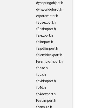
dynspringobject.h
dynworldobject.h
etparameter.h
f3dsexport.h
f3dsimport.h
faiexport.h
faiimport.h
faipdfimport.h
falembicexport.h
Falembicimport.h
fbase.h
fbox.h
fbvhimport.h
fc4d.h
fc4dexport.h
Fcadimport.h
fcapsule.h