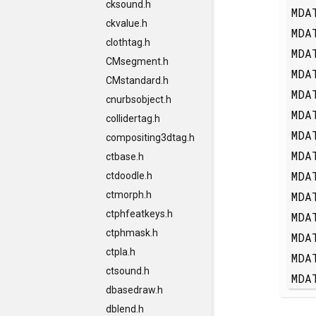
cksound.h
MDA
ckvalue.h
MDA
clothtag.h
MDA
CMsegment.h
MDA
CMstandard.h
MDA
cnurbsobject.h
MDA
collidertag.h
MDA
compositing3dtag.h
MDA
ctbase.h
MDA
ctdoodle.h
MDA
ctmorph.h
ctphfeatkeys.h
MDA
ctphmask.h
MDA
ctpla.h
MDA
ctsound.h
MDA
dbasedraw.h
dblend.h