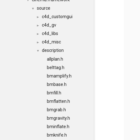
▼
source
▼
c4d_customgui
►
c4d_gv
►
c4d_libs
►
c4d_misc
►
description
▼
allplan.h
belttag.h
bmamplify.h
bmbase.h
bmfill.h
bmflatten.h
bmgrab.h
bmgravity.h
bminflate.h
bmknife.h