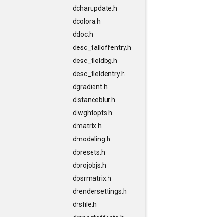
dcharupdate.h
dcolora.h
ddoc.h
desc_falloffentry.h
desc_fieldbg.h
desc_fieldentry.h
dgradient.h
distanceblur.h
dlwghtopts.h
dmatrix.h
dmodeling.h
dpresets.h
dprojobjs.h
dpsrmatrix.h
drendersettings.h
drsfile.h