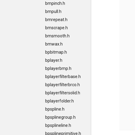
bmpinch.h
bmpull.h
bmrepeat.h
bmscrape.h
bmsmooth.h
bmwax.h
bpbitmap.h
bplayer.h
bplayerbmp.h
bplayerfilterbase.h
bplayerfilterbrco.h
bplayerfiltersolid.h
bplayerfolder.h
bpspline.h
bpsplinegroup.h
bpsplineline.h
bpsplineprimitive.h