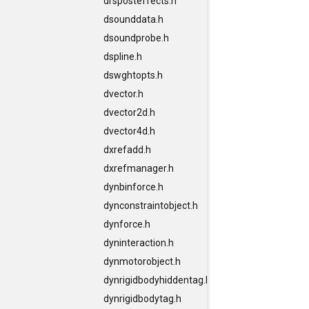
drsposteffects.h
dsounddata.h
dsoundprobe.h
dspline.h
dswghtopts.h
dvector.h
dvector2d.h
dvector4d.h
dxrefadd.h
dxrefmanager.h
dynbinforce.h
dynconstraintobject.h
dynforce.h
dyninteraction.h
dynmotorobject.h
dynrigidbodyhiddentag.h
dynrigidbodytag.h