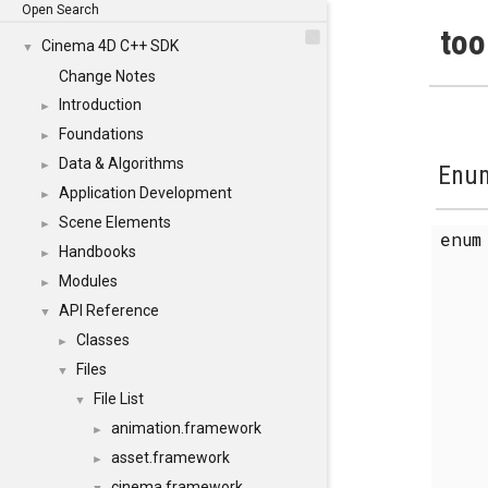
Open Search
too
Cinema 4D C++ SDK
▼
Change Notes
Introduction
►
Foundations
►
Data & Algorithms
►
Enum
Application Development
►
Scene Elements
►
enu
Handbooks
►
Modules
►
API Reference
▼
Classes
►
Files
▼
File List
▼
animation.framework
►
asset.framework
►
cinema.framework