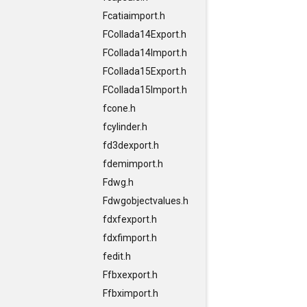
Fcatiaimport.h
FCollada14Export.h
FCollada14Import.h
FCollada15Export.h
FCollada15Import.h
fcone.h
fcylinder.h
fd3dexport.h
fdemimport.h
Fdwg.h
Fdwgobjectvalues.h
fdxfexport.h
fdxfimport.h
fedit.h
Ffbxexport.h
Ffbximport.h