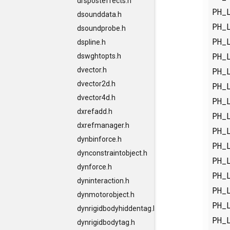
drsposteffects.h
PH_
dsounddata.h
PH_
dsoundprobe.h
PH_
dspline.h
PH_
dswghtopts.h
PH_
dvector.h
dvector2d.h
PH_
dvector4d.h
PH_
dxrefadd.h
PH_
dxrefmanager.h
PH_
dynbinforce.h
PH_
dynconstraintobject.h
PH_
dynforce.h
PH_
dyninteraction.h
PH_
dynmotorobject.h
PH_
dynrigidbodyhiddentag.h
PH_
dynrigidbodytag.h