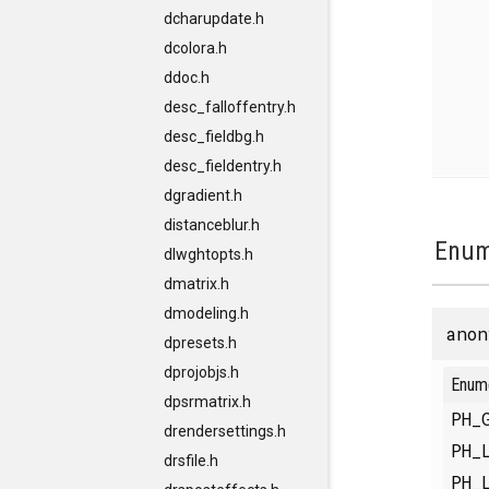
dcharupdate.h
dcolora.h
ddoc.h
desc_falloffentry.h
desc_fieldbg.h
desc_fieldentry.h
dgradient.h
distanceblur.h
Enum
dlwghtopts.h
dmatrix.h
dmodeling.h
anon
dpresets.h
dprojobjs.h
Enum
dpsrmatrix.h
PH_
drendersettings.h
PH_
drsfile.h
PH_