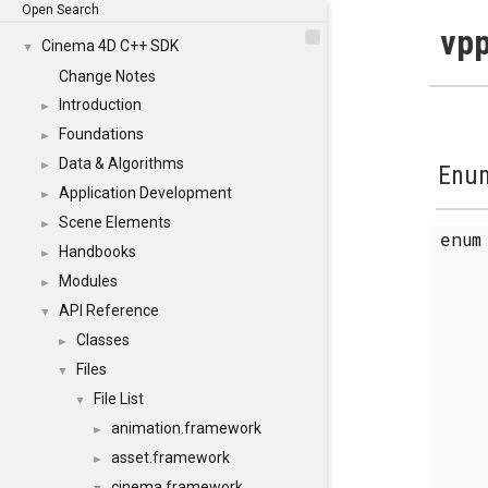
Open Search
vpp
Cinema 4D C++ SDK
▼
Change Notes
Introduction
►
Foundations
►
Data & Algorithms
►
Enum
Application Development
►
Scene Elements
►
enu
Handbooks
►
Modules
►
API Reference
▼
Classes
►
Files
▼
File List
▼
animation.framework
►
asset.framework
►
cinema.framework