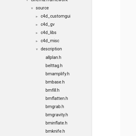
▼
source
▼
c4d_customgui
►
c4d_gv
►
c4d_libs
►
c4d_misc
►
description
▼
allplan.h
belttag.h
bmamplify.h
bmbase.h
bmfill.h
bmflatten.h
bmgrab.h
bmgravity.h
bminflate.h
bmknife.h