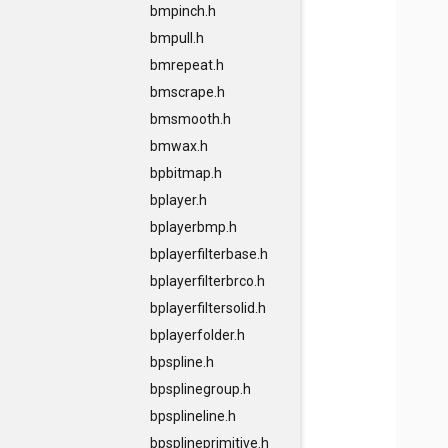
bmpinch.h
bmpull.h
bmrepeat.h
bmscrape.h
bmsmooth.h
bmwax.h
bpbitmap.h
bplayer.h
bplayerbmp.h
bplayerfilterbase.h
bplayerfilterbrco.h
bplayerfiltersolid.h
bplayerfolder.h
bpspline.h
bpsplinegroup.h
bpsplineline.h
bpsplineprimitive.h