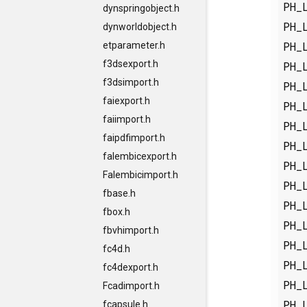
PH_
dynspringobject.h
PH_
dynworldobject.h
PH_
etparameter.h
f3dsexport.h
PH_
f3dsimport.h
PH_
faiexport.h
PH_
faiimport.h
PH_
faipdfimport.h
PH_
falembicexport.h
PH_
Falembicimport.h
PH_
fbase.h
PH_
fbox.h
PH_
fbvhimport.h
PH_
fc4d.h
PH_
fc4dexport.h
PH_
Fcadimport.h
PH_
fcapsule.h