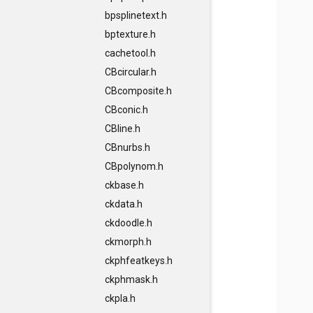
bpsplinetext.h
bptexture.h
cachetool.h
CBcircular.h
CBcomposite.h
CBconic.h
CBline.h
CBnurbs.h
CBpolynom.h
ckbase.h
ckdata.h
ckdoodle.h
ckmorph.h
ckphfeatkeys.h
ckphmask.h
ckpla.h