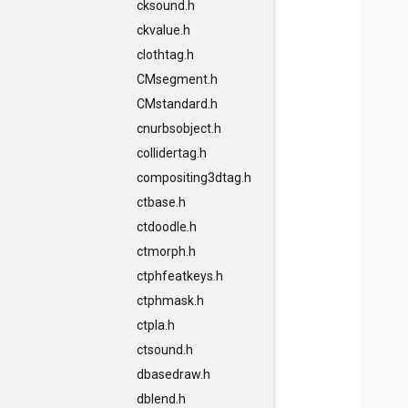
cksound.h
ckvalue.h
clothtag.h
CMsegment.h
CMstandard.h
cnurbsobject.h
collidertag.h
compositing3dtag.h
ctbase.h
ctdoodle.h
ctmorph.h
ctphfeatkeys.h
ctphmask.h
ctpla.h
ctsound.h
dbasedraw.h
dblend.h