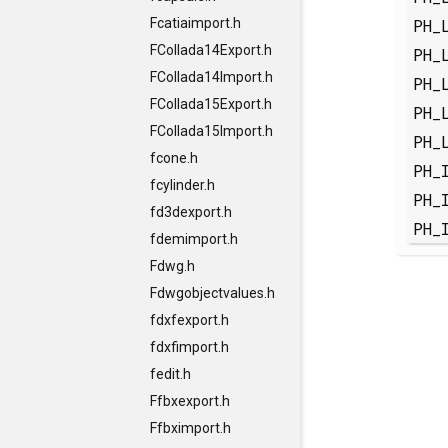
PH_
Fcatiaimport.h
FCollada14Export.h
PH_
FCollada14Import.h
PH_
FCollada15Export.h
PH_
FCollada15Import.h
PH_
fcone.h
PH_
fcylinder.h
PH_
fd3dexport.h
PH_
fdemimport.h
Fdwg.h
Fdwgobjectvalues.h
fdxfexport.h
fdxfimport.h
fedit.h
Ffbxexport.h
Ffbximport.h