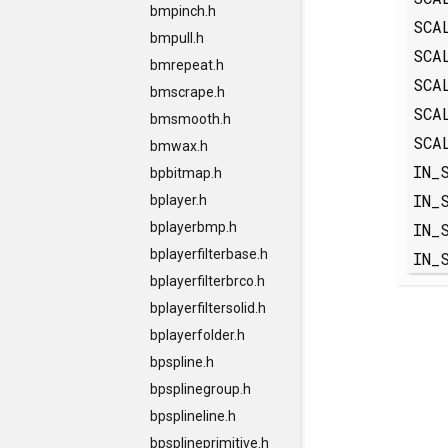
bmpinch.h
SCA
bmpull.h
SCA
bmrepeat.h
SCA
bmscrape.h
SCA
bmsmooth.h
SCA
bmwax.h
IN_
bpbitmap.h
IN_
bplayer.h
IN_
bplayerbmp.h
bplayerfilterbase.h
IN_
bplayerfilterbrco.h
bplayerfiltersolid.h
bplayerfolder.h
bpspline.h
bpsplinegroup.h
bpsplineline.h
bpsplineprimitive.h