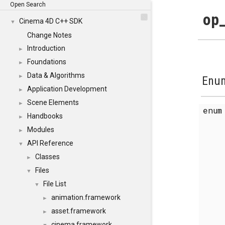
Open Search
op_
Cinema 4D C++ SDK
▼
Change Notes
Introduction
►
Foundations
►
Data & Algorithms
►
Enum
Application Development
►
Scene Elements
►
enu
Handbooks
►
Modules
►
API Reference
▼
Classes
►
Files
▼
File List
▼
animation.framework
►
asset.framework
►
cinema.framework