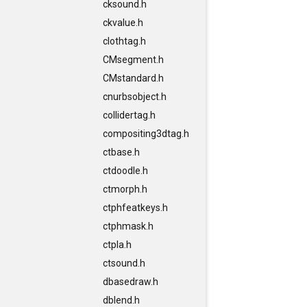
cksound.h
ckvalue.h
clothtag.h
CMsegment.h
CMstandard.h
cnurbsobject.h
collidertag.h
compositing3dtag.h
ctbase.h
ctdoodle.h
ctmorph.h
ctphfeatkeys.h
ctphmask.h
ctpla.h
ctsound.h
dbasedraw.h
dblend.h