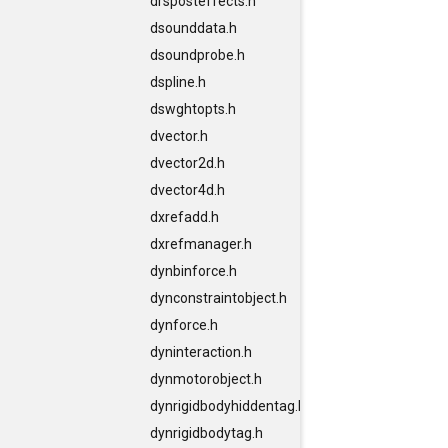
drsposteffects.h
dsounddata.h
dsoundprobe.h
dspline.h
dswghtopts.h
dvector.h
dvector2d.h
dvector4d.h
dxrefadd.h
dxrefmanager.h
dynbinforce.h
dynconstraintobject.h
dynforce.h
dyninteraction.h
dynmotorobject.h
dynrigidbodyhiddentag.h
dynrigidbodytag.h