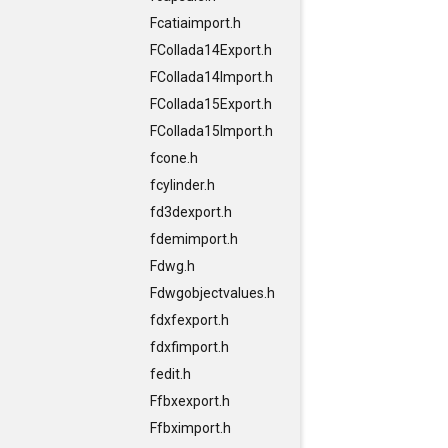
Fcatiaimport.h
FCollada14Export.h
FCollada14Import.h
FCollada15Export.h
FCollada15Import.h
fcone.h
fcylinder.h
fd3dexport.h
fdemimport.h
Fdwg.h
Fdwgobjectvalues.h
fdxfexport.h
fdxfimport.h
fedit.h
Ffbxexport.h
Ffbximport.h