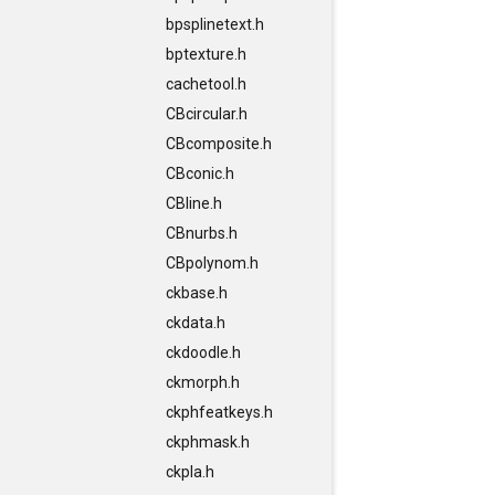
bpsplinetext.h
bptexture.h
cachetool.h
CBcircular.h
CBcomposite.h
CBconic.h
CBline.h
CBnurbs.h
CBpolynom.h
ckbase.h
ckdata.h
ckdoodle.h
ckmorph.h
ckphfeatkeys.h
ckphmask.h
ckpla.h