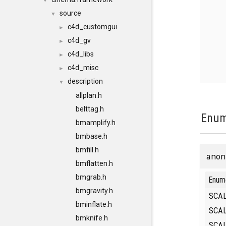
▼
source
▼
c4d_customgui
►
c4d_gv
►
c4d_libs
►
c4d_misc
►
description
▼
allplan.h
belttag.h
Enum
bmamplify.h
bmbase.h
bmfill.h
anon
bmflatten.h
bmgrab.h
Enum
bmgravity.h
SCA
bminflate.h
SCA
bmknife.h
SCA