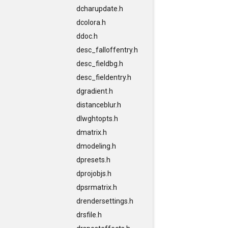
dcharupdate.h
dcolora.h
ddoc.h
desc_falloffentry.h
desc_fieldbg.h
desc_fieldentry.h
dgradient.h
distanceblur.h
dlwghtopts.h
dmatrix.h
dmodeling.h
dpresets.h
dprojobjs.h
dpsrmatrix.h
drendersettings.h
drsfile.h