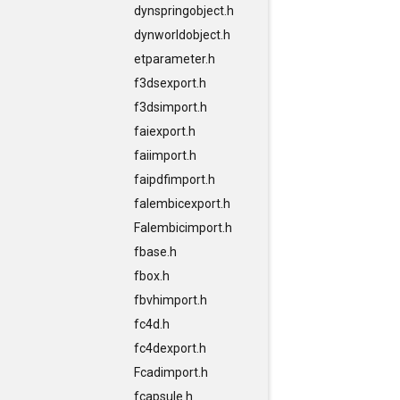
dynspringobject.h
dynworldobject.h
etparameter.h
f3dsexport.h
f3dsimport.h
faiexport.h
faiimport.h
faipdfimport.h
falembicexport.h
Falembicimport.h
fbase.h
fbox.h
fbvhimport.h
fc4d.h
fc4dexport.h
Fcadimport.h
fcapsule.h