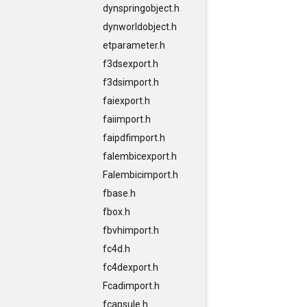
dynspringobject.h
dynworldobject.h
etparameter.h
f3dsexport.h
f3dsimport.h
faiexport.h
faiimport.h
faipdfimport.h
falembicexport.h
Falembicimport.h
fbase.h
fbox.h
fbvhimport.h
fc4d.h
fc4dexport.h
Fcadimport.h
fcapsule.h