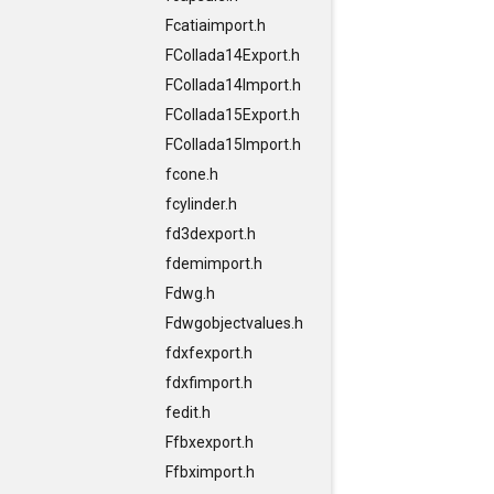
Fcatiaimport.h
FCollada14Export.h
FCollada14Import.h
FCollada15Export.h
FCollada15Import.h
fcone.h
fcylinder.h
fd3dexport.h
fdemimport.h
Fdwg.h
Fdwgobjectvalues.h
fdxfexport.h
fdxfimport.h
fedit.h
Ffbxexport.h
Ffbximport.h