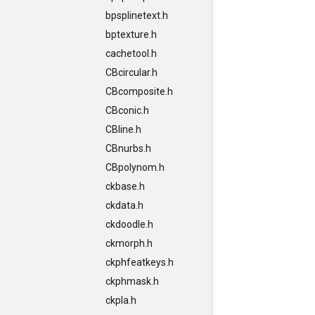
bpsplinetext.h
bptexture.h
cachetool.h
CBcircular.h
CBcomposite.h
CBconic.h
CBline.h
CBnurbs.h
CBpolynom.h
ckbase.h
ckdata.h
ckdoodle.h
ckmorph.h
ckphfeatkeys.h
ckphmask.h
ckpla.h