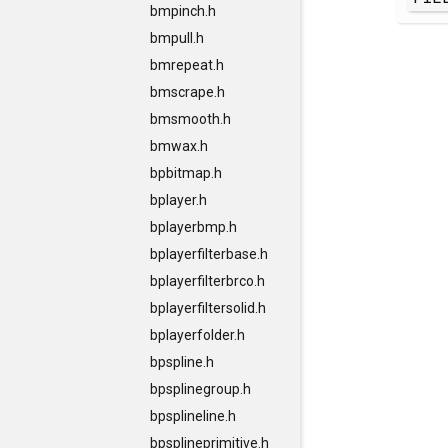
bmpinch.h
bmpull.h
bmrepeat.h
bmscrape.h
bmsmooth.h
bmwax.h
bpbitmap.h
bplayer.h
bplayerbmp.h
bplayerfilterbase.h
bplayerfilterbrco.h
bplayerfiltersolid.h
bplayerfolder.h
bpspline.h
bpsplinegroup.h
bpsplineline.h
bpsplineprimitive.h