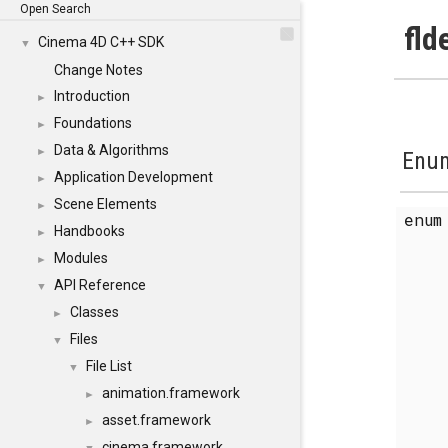
Open Search
fld
Cinema 4D C++ SDK
▼
Change Notes
Introduction
►
Foundations
►
Data & Algorithms
►
Enum
Application Development
►
Scene Elements
►
enu
Handbooks
►
Modules
►
API Reference
▼
Classes
►
Files
▼
File List
▼
animation.framework
►
asset.framework
►
cinema.framework