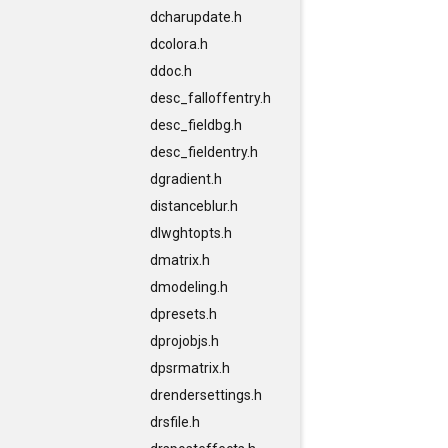
dcharupdate.h
dcolora.h
ddoc.h
desc_falloffentry.h
desc_fieldbg.h
desc_fieldentry.h
dgradient.h
distanceblur.h
dlwghtopts.h
dmatrix.h
dmodeling.h
dpresets.h
dprojobjs.h
dpsrmatrix.h
drendersettings.h
drsfile.h