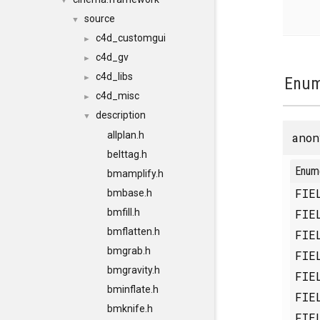
▼
source
▼
c4d_customgui
►
c4d_gv
►
c4d_libs
►
Enum
c4d_misc
►
description
▼
allplan.h
anon
belttag.h
Enum
bmamplify.h
FIE
bmbase.h
FIE
bmfill.h
bmflatten.h
FIE
bmgrab.h
FIE
bmgravity.h
FIE
bminflate.h
FIE
bmknife.h
FIE