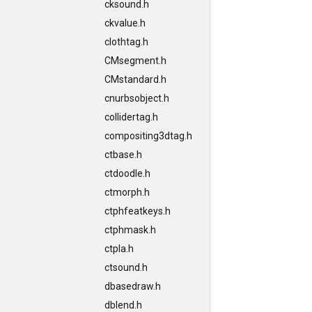
cksound.h
ckvalue.h
clothtag.h
CMsegment.h
CMstandard.h
cnurbsobject.h
collidertag.h
compositing3dtag.h
ctbase.h
ctdoodle.h
ctmorph.h
ctphfeatkeys.h
ctphmask.h
ctpla.h
ctsound.h
dbasedraw.h
dblend.h