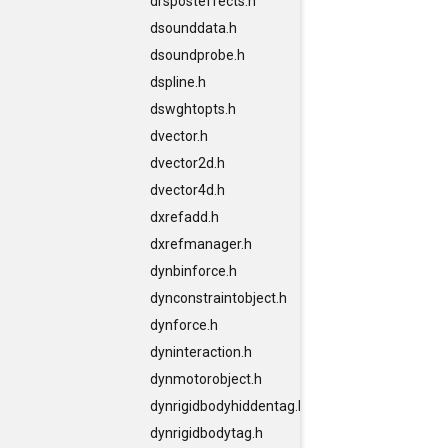
drsposteffects.h
dsounddata.h
dsoundprobe.h
dspline.h
dswghtopts.h
dvector.h
dvector2d.h
dvector4d.h
dxrefadd.h
dxrefmanager.h
dynbinforce.h
dynconstraintobject.h
dynforce.h
dyninteraction.h
dynmotorobject.h
dynrigidbodyhiddentag.h
dynrigidbodytag.h