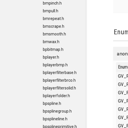
bmpinch.h
bmpull.h
bmrepeat.h
bmscrape.h
Enum
bmsmooth.h
bmwax.h
bpbitmap.h
anon
bplayer.h
bplayerbmp.h
Enum
bplayerfilterbase.h
GV_
bplayerfilterbrco.h
GV_
bplayerfiltersolid.h
GV_
bplayerfolder.h
GV_
bpspline.h
GV_
bpsplinegroup.h
GV_
bpsplineline.h
GV_
bpsplineprimitive.h