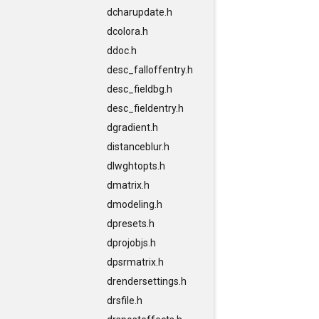
dcharupdate.h
dcolora.h
ddoc.h
desc_falloffentry.h
desc_fieldbg.h
desc_fieldentry.h
dgradient.h
distanceblur.h
dlwghtopts.h
dmatrix.h
dmodeling.h
dpresets.h
dprojobjs.h
dpsrmatrix.h
drendersettings.h
drsfile.h