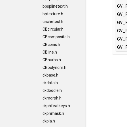
GV_
bpsplinetext.h
GV_
bptexture.h
GV_
cachetool.h
CBcircular.h
GV_
CBcomposite.h
GV_
CBconic.h
GV_
CBline.h
CBnurbs.h
CBpolynom.h
ckbase.h
ckdata.h
ckdoodle.h
ckmorph.h
ckphfeatkeys.h
ckphmask.h
ckpla.h