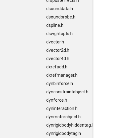
drsposteffects.h
dsounddata.h
dsoundprobe.h
dspline.h
dswghtopts.h
dvector.h
dvector2d.h
dvector4d.h
dxrefadd.h
dxrefmanager.h
dynbinforce.h
dynconstraintobject.h
dynforce.h
dyninteraction.h
dynmotorobject.h
dynrigidbodyhiddentag.h
dynrigidbodytag.h