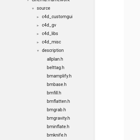
▼
source
▼
c4d_customgui
►
c4d_gv
►
c4d_libs
►
c4d_misc
►
description
▼
allplan.h
belttag.h
bmamplify.h
bmbase.h
bmfill.h
bmflatten.h
bmgrab.h
bmgravity.h
bminflate.h
bmknife.h