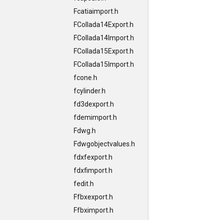
Fcatiaimport.h
FCollada14Export.h
FCollada14Import.h
FCollada15Export.h
FCollada15Import.h
fcone.h
fcylinder.h
fd3dexport.h
fdemimport.h
Fdwg.h
Fdwgobjectvalues.h
fdxfexport.h
fdxfimport.h
fedit.h
Ffbxexport.h
Ffbximport.h