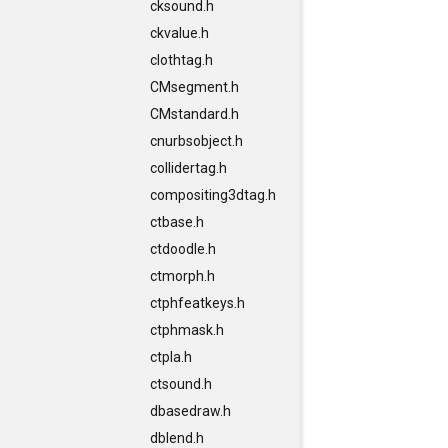
cksound.h
ckvalue.h
clothtag.h
CMsegment.h
CMstandard.h
cnurbsobject.h
collidertag.h
compositing3dtag.h
ctbase.h
ctdoodle.h
ctmorph.h
ctphfeatkeys.h
ctphmask.h
ctpla.h
ctsound.h
dbasedraw.h
dblend.h