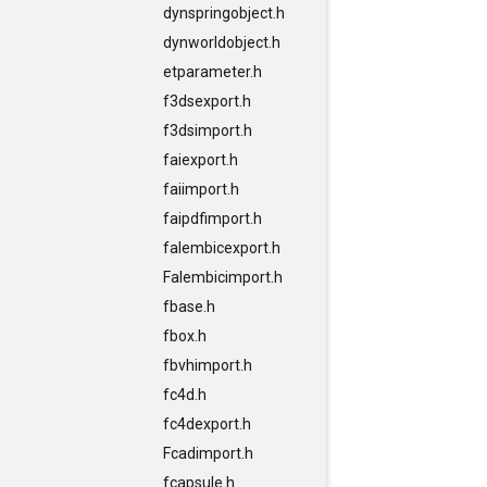
dynspringobject.h
dynworldobject.h
etparameter.h
f3dsexport.h
f3dsimport.h
faiexport.h
faiimport.h
faipdfimport.h
falembicexport.h
Falembicimport.h
fbase.h
fbox.h
fbvhimport.h
fc4d.h
fc4dexport.h
Fcadimport.h
fcapsule.h