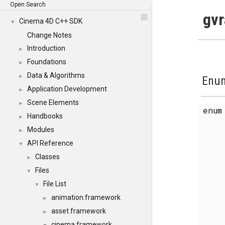
Open Search
gvr
Cinema 4D C++ SDK
▼
Change Notes
Introduction
►
Foundations
►
Data & Algorithms
►
Enum
Application Development
►
Scene Elements
►
enu
Handbooks
►
Modules
►
API Reference
▼
Classes
►
Files
▼
File List
▼
animation.framework
►
asset.framework
►
cinema.framework