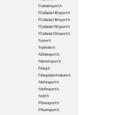
Fcatiaimport.h
FCollada14Export.h
FCollada14Import.h
FCollada15Export.h
FCollada15Import.h
fcone.h
fcylinder.h
fd3dexport.h
fdemimport.h
Fdwg.h
Fdwgobjectvalues.h
fdxfexport.h
fdxfimport.h
fedit.h
Ffbxexport.h
Ffbximport.h