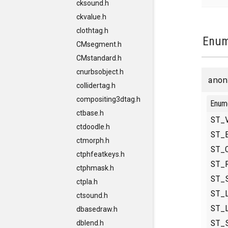
cksound.h
ckvalue.h
clothtag.h
Enum
CMsegment.h
CMstandard.h
cnurbsobject.h
anon
collidertag.h
compositing3dtag.h
Enum
ctbase.h
ST_
ctdoodle.h
ST_
ctmorph.h
ST_
ctphfeatkeys.h
ST_
ctphmask.h
ST_
ctpla.h
ST_
ctsound.h
ST_
dbasedraw.h
ST_
dblend.h