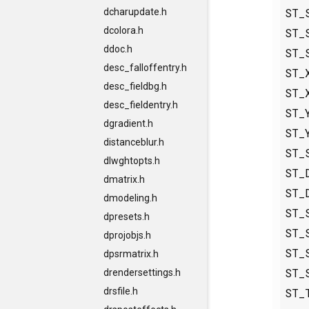
ST_
dcharupdate.h
dcolora.h
ST_
ddoc.h
ST_
desc_falloffentry.h
ST_
desc_fieldbg.h
ST_
desc_fieldentry.h
ST_
dgradient.h
ST_
distanceblur.h
ST_
dlwghtopts.h
ST_
dmatrix.h
ST_
dmodeling.h
ST_
dpresets.h
ST_
dprojobjs.h
ST_
dpsrmatrix.h
ST_
drendersettings.h
ST_
drsfile.h