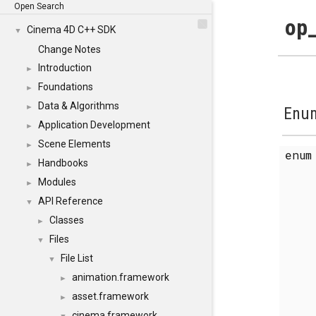
Open Search
op_
Cinema 4D C++ SDK
▼
Change Notes
Introduction
►
Foundations
►
Data & Algorithms
►
Enum
Application Development
►
Scene Elements
►
enu
Handbooks
►
Modules
►
API Reference
▼
Classes
►
Files
▼
File List
▼
animation.framework
►
asset.framework
►
cinema.framework