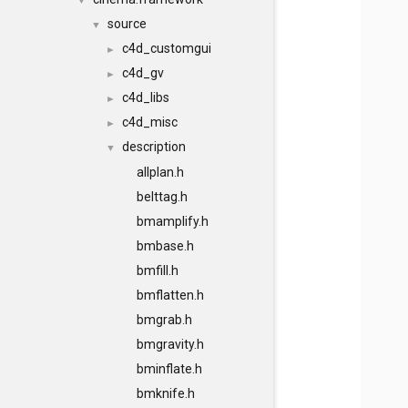
▼
source
▼
c4d_customgui
►
c4d_gv
►
c4d_libs
►
c4d_misc
►
description
▼
allplan.h
belttag.h
bmamplify.h
bmbase.h
bmfill.h
bmflatten.h
bmgrab.h
bmgravity.h
bminflate.h
bmknife.h