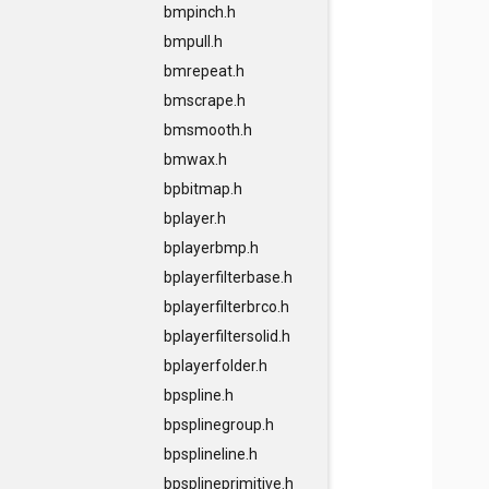
bmpinch.h
bmpull.h
bmrepeat.h
bmscrape.h
bmsmooth.h
bmwax.h
bpbitmap.h
bplayer.h
bplayerbmp.h
bplayerfilterbase.h
bplayerfilterbrco.h
bplayerfiltersolid.h
bplayerfolder.h
bpspline.h
bpsplinegroup.h
bpsplineline.h
bpsplineprimitive.h