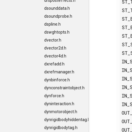
drsposteffects.h
ST_
dsounddata.h
ST_
dsoundprobe.h
ST_
dspline.h
ST_
dswghtopts.h
ST_
dvector.h
ST_
dvector2d.h
ST_
dvector4d.h
IN_
dxrefadd.h
IN_
dxrefmanager.h
IN_
dynbinforce.h
IN_
dynconstraintobject.h
IN_
dynforce.h
IN_
dyninteraction.h
dynmotorobject.h
OUT
dynrigidbodyhiddentag.h
OUT
dynrigidbodytag.h
OUT