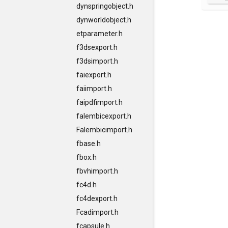
dynspringobject.h
dynworldobject.h
etparameter.h
f3dsexport.h
f3dsimport.h
faiexport.h
faiimport.h
faipdfimport.h
falembicexport.h
Falembicimport.h
fbase.h
fbox.h
fbvhimport.h
fc4d.h
fc4dexport.h
Fcadimport.h
fcapsule.h