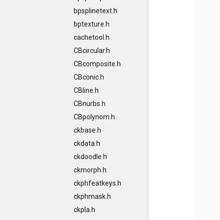
bpsplinetext.h
bptexture.h
cachetool.h
CBcircular.h
CBcomposite.h
CBconic.h
CBline.h
CBnurbs.h
CBpolynom.h
ckbase.h
ckdata.h
ckdoodle.h
ckmorph.h
ckphfeatkeys.h
ckphmask.h
ckpla.h