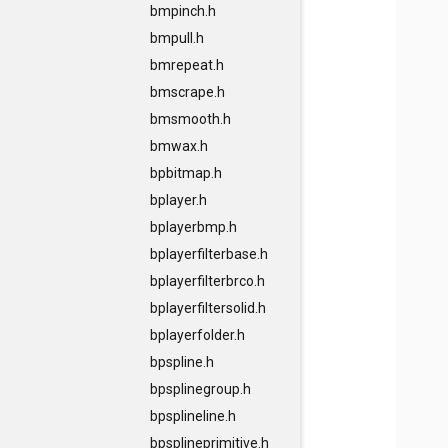
bmpinch.h
bmpull.h
bmrepeat.h
bmscrape.h
bmsmooth.h
bmwax.h
bpbitmap.h
bplayer.h
bplayerbmp.h
bplayerfilterbase.h
bplayerfilterbrco.h
bplayerfiltersolid.h
bplayerfolder.h
bpspline.h
bpsplinegroup.h
bpsplineline.h
bpsplineprimitive.h