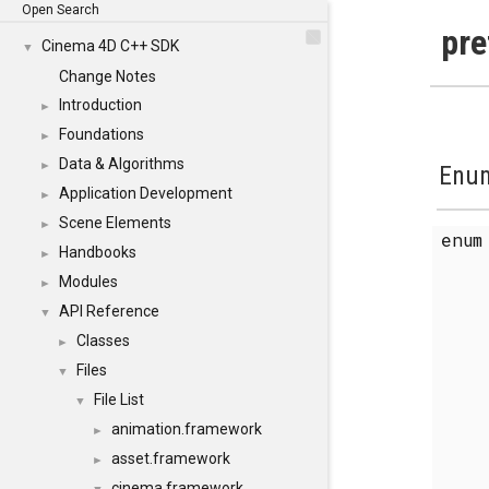
Open Search
pre
Cinema 4D C++ SDK
▼
Change Notes
Introduction
►
Foundations
►
Data & Algorithms
►
Enum
Application Development
►
Scene Elements
►
enu
Handbooks
►
Modules
►
API Reference
▼
Classes
►
Files
▼
File List
▼
animation.framework
►
asset.framework
►
cinema.framework