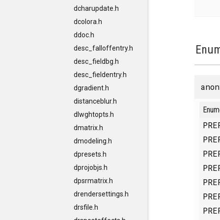
dcharupdate.h
dcolora.h
ddoc.h
Enum
desc_falloffentry.h
desc_fieldbg.h
desc_fieldentry.h
anon
dgradient.h
distanceblur.h
Enum
dlwghtopts.h
PRE
dmatrix.h
PRE
dmodeling.h
PRE
dpresets.h
PRE
dprojobjs.h
PRE
dpsrmatrix.h
drendersettings.h
PRE
drsfile.h
PRE