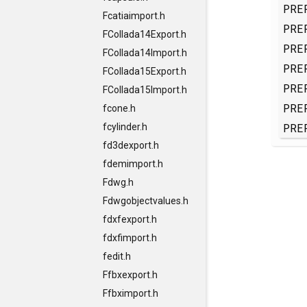
PRE
Fcatiaimport.h
PRE
FCollada14Export.h
PRE
FCollada14Import.h
PRE
FCollada15Export.h
PRE
FCollada15Import.h
PRE
fcone.h
PRE
fcylinder.h
fd3dexport.h
fdemimport.h
Fdwg.h
Fdwgobjectvalues.h
fdxfexport.h
fdxfimport.h
fedit.h
Ffbxexport.h
Ffbximport.h