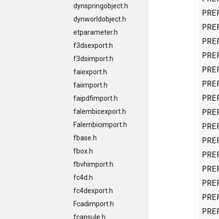
dynspringobject.h
PRE
dynworldobject.h
PRE
etparameter.h
PRE
f3dsexport.h
PRE
f3dsimport.h
PRE
faiexport.h
PRE
faiimport.h
PRE
faipdfimport.h
PRE
falembicexport.h
PRE
Falembicimport.h
fbase.h
PRE
fbox.h
PRE
fbvhimport.h
PRE
fc4d.h
PRE
fc4dexport.h
PRE
Fcadimport.h
PRE
fcapsule.h