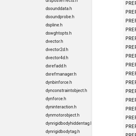
drsposteffects.h
PRE
dsounddata.h
PRE
dsoundprobe.h
PRE
dspline.h
PRE
dswghtopts.h
PRE
dvector.h
PRE
dvector2d.h
PRE
dvector4d.h
PRE
dxrefadd.h
PRE
dxrefmanager.h
PRE
dynbinforce.h
PRE
dynconstraintobject.h
dynforce.h
PRE
dyninteraction.h
PRE
dynmotorobject.h
PRE
dynrigidbodyhiddentag.h
PRE
dynrigidbodytag.h
PRE