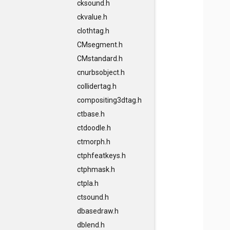
cksound.h
ckvalue.h
clothtag.h
CMsegment.h
CMstandard.h
cnurbsobject.h
collidertag.h
compositing3dtag.h
ctbase.h
ctdoodle.h
ctmorph.h
ctphfeatkeys.h
ctphmask.h
ctpla.h
ctsound.h
dbasedraw.h
dblend.h