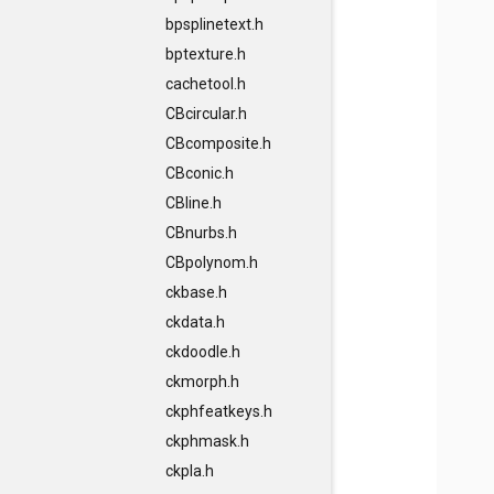
bpsplinetext.h
bptexture.h
cachetool.h
CBcircular.h
CBcomposite.h
CBconic.h
CBline.h
CBnurbs.h
CBpolynom.h
ckbase.h
ckdata.h
ckdoodle.h
ckmorph.h
ckphfeatkeys.h
ckphmask.h
ckpla.h