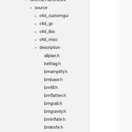
▼
source
▼
c4d_customgui
►
c4d_gv
►
c4d_libs
►
c4d_misc
►
description
▼
allplan.h
belttag.h
bmamplify.h
bmbase.h
bmfill.h
bmflatten.h
bmgrab.h
bmgravity.h
bminflate.h
bmknife.h