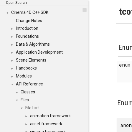
Open Search
tco
Cinema 4D C++ SDK
▼
Change Notes
Introduction
►
Foundations
►
Data & Algorithms
►
Enum
Application Development
►
Scene Elements
►
enu
Handbooks
►
Modules
►
API Reference
▼
Classes
►
Files
▼
Enum
File List
▼
animation.framework
►
asset.framework
anon
►
cinema.framework