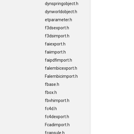
dynspringobject.h
dynworldobject.h
etparameter.h
f3dsexport.h
f3dsimport.h
faiexport.h
faiimport.h
faipdfimport.h
falembicexport.h
Falembicimport.h
fbase.h
fbox.h
fbvhimport.h
fc4d.h
fc4dexport.h
Fcadimport.h
fcapsule.h