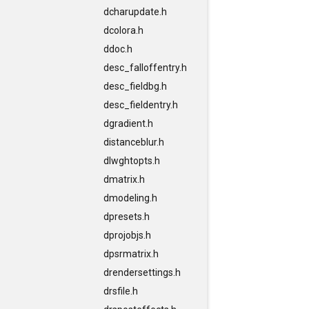
dcharupdate.h
dcolora.h
ddoc.h
desc_falloffentry.h
desc_fieldbg.h
desc_fieldentry.h
dgradient.h
distanceblur.h
dlwghtopts.h
dmatrix.h
dmodeling.h
dpresets.h
dprojobjs.h
dpsrmatrix.h
drendersettings.h
drsfile.h