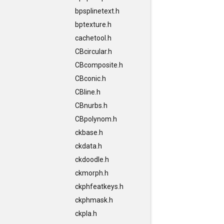
bpsplinetext.h
bptexture.h
cachetool.h
CBcircular.h
CBcomposite.h
CBconic.h
CBline.h
CBnurbs.h
CBpolynom.h
ckbase.h
ckdata.h
ckdoodle.h
ckmorph.h
ckphfeatkeys.h
ckphmask.h
ckpla.h