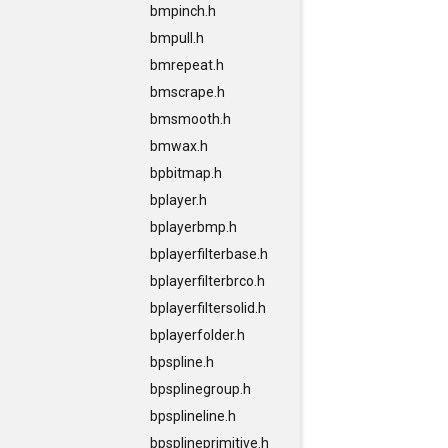
bmpinch.h
bmpull.h
bmrepeat.h
bmscrape.h
bmsmooth.h
bmwax.h
bpbitmap.h
bplayer.h
bplayerbmp.h
bplayerfilterbase.h
bplayerfilterbrco.h
bplayerfiltersolid.h
bplayerfolder.h
bpspline.h
bpsplinegroup.h
bpsplineline.h
bpsplineprimitive.h