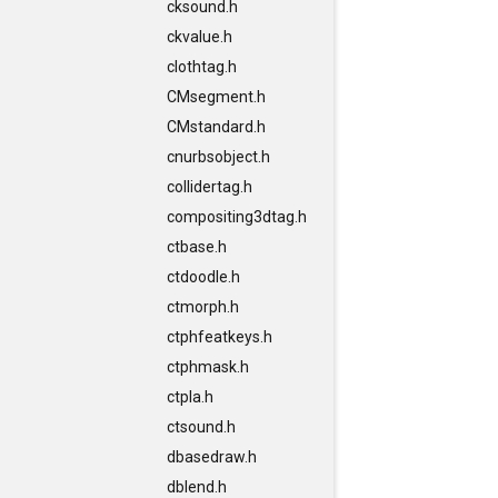
cksound.h
ckvalue.h
clothtag.h
CMsegment.h
CMstandard.h
cnurbsobject.h
collidertag.h
compositing3dtag.h
ctbase.h
ctdoodle.h
ctmorph.h
ctphfeatkeys.h
ctphmask.h
ctpla.h
ctsound.h
dbasedraw.h
dblend.h