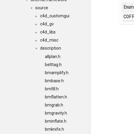
▼
Enum
source
▼
COF
c4d_customgui
►
c4d_gv
►
c4d_libs
►
c4d_misc
►
description
▼
allplan.h
belttag.h
bmamplify.h
bmbase.h
bmfill.h
bmflatten.h
bmgrab.h
bmgravity.h
bminflate.h
bmknife.h