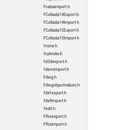
Fcatiaimport.h
FCollada14Export.h
FCollada14Import.h
FCollada15Export.h
FCollada15Import.h
fcone.h
fcylinder.h
fd3dexport.h
fdemimport.h
Fdwg.h
Fdwgobjectvalues.h
fdxfexport.h
fdxfimport.h
fedit.h
Ffbxexport.h
Ffbximport.h