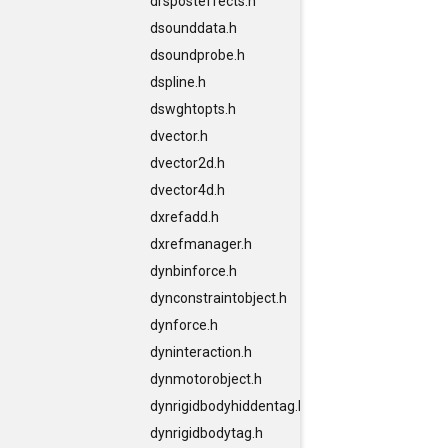
drsposteffects.h
dsounddata.h
dsoundprobe.h
dspline.h
dswghtopts.h
dvector.h
dvector2d.h
dvector4d.h
dxrefadd.h
dxrefmanager.h
dynbinforce.h
dynconstraintobject.h
dynforce.h
dyninteraction.h
dynmotorobject.h
dynrigidbodyhiddentag.h
dynrigidbodytag.h